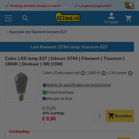
Vandaag besteld morgen in huis!*
Laagsteprijsgarantie!
Inloggen
Speciale led filament lampen E27
Led filament ST64 lamp titanium E27
Calex LED lamp E27 | Edison ST64 | Filament | Titanium |
1800K | Dimbaar | 4W (15W)
Calex
Extra warm wit
1800 K
136 lumen
Bekijk de specificaties en beschrijving
Direct leverbaar
Morgen in huis
€ 9,95
10% korting:
Bestellen
€ 8,96
Aanbieding: