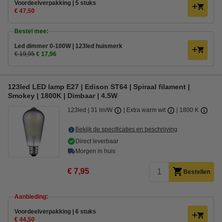
Voordeelverpakking | 5 stuks
€ 47,50
Bestel mee:
Led dimmer 0-100W | 123led huismerk
€ 19,95
€ 17,96
123led LED lamp E27 | Edison ST64 | Spiraal filament |
Smokey | 1800K | Dimbaar | 4.5W
123led
31 lm/W
Extra warm wit
1800 K
Bekijk de specificaties en beschrijving
Direct leverbaar
Morgen in huis
€ 7,95
Bestellen
Aanbieding:
Voordeelverpakking | 6 stuks
€ 44,50