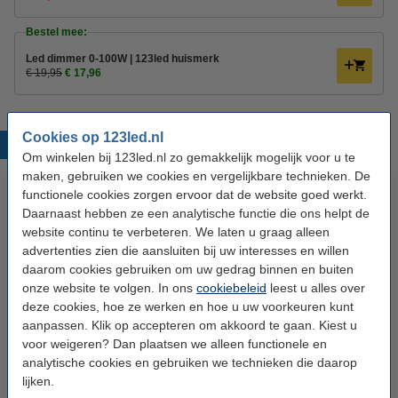
Bestel mee:
Led dimmer 0-100W | 123led huismerk
€ 19,95
€ 17,96
Cookies op 123led.nl
Populaire producten
Om winkelen bij 123led.nl zo gemakkelijk mogelijk voor u te
maken, gebruiken we cookies en vergelijkbare technieken. De
functionele cookies zorgen ervoor dat de website goed werkt.
Daarnaast hebben ze een analytische functie die ons helpt de
website continu te verbeteren. We laten u graag alleen
advertenties zien die aansluiten bij uw interesses en willen
daarom cookies gebruiken om uw gedrag binnen en buiten
onze website te volgen. In ons
cookiebeleid
leest u alles over
deze cookies, hoe ze werken en hoe u uw voorkeuren kunt
123led LED lamp E27 | Kogel
123led LED lamp E14 | Kogel
aanpassen. Klik op accepteren om akkoord te gaan. Kiest u
P45 | Mat | 2.2W (25W) | 3 stuks
G35 | Mat | 2.2W (25W) | 3 stuks
voor weigeren? Dan plaatsen we alleen functionele en
analytische cookies en gebruiken we technieken die daarop
€ 6,95
€ 6,95
Inclusief 21% BTW
Inclusief 21% BTW
lijken.