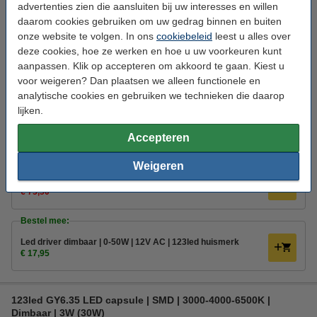
2000-3000K | 4.3W (34W)
advertenties zien die aansluiten bij uw interesses en willen
daarom cookies gebruiken om uw gedrag binnen en buiten
123led
88 lm/W
Instelbaar wit
onze website te volgen. In ons
2000-3000 K
cookiebeleid
leest u alles over
deze cookies, hoe ze werken en hoe u uw voorkeuren kunt
Bekijk de specificaties en beschrijving
aanpassen. Klik op accepteren om akkoord te gaan. Kiest u
voor weigeren? Dan plaatsen we alleen functionele en
Direct leverbaar
Morgen in huis
analytische cookies en gebruiken we technieken die daarop
lijken.
€ 12,95
Bestellen
Accepteren
Aanbieding:
Weigeren
Voordeelverpakking | 6 stuks
€ 75,50
Bestel mee:
Led driver dimbaar | 0-50W | 12V AC | 123led huismerk
€ 17,95
123led GY6.35 LED capsule | SMD | 3000-4000-6500K |
Dimbaar | 3W (30W)