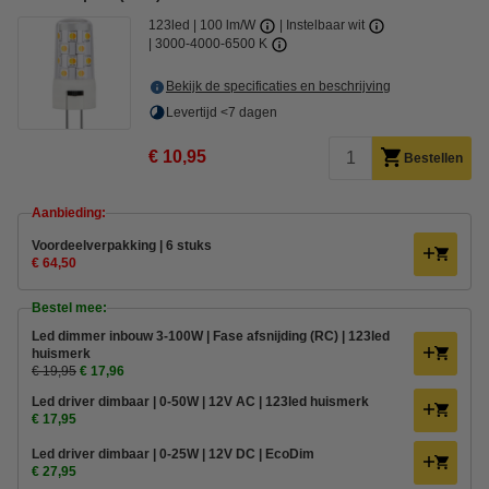
123led
100 lm/W
Instelbaar wit
3000-4000-6500 K
Bekijk de specificaties en beschrijving
Levertijd <7 dagen
€ 10,95
Bestellen
Aanbieding:
Voordeelverpakking | 6 stuks
€ 64,50
Bestel mee:
Led dimmer inbouw 3-100W | Fase afsnijding (RC) | 123led
huismerk
€ 19,95
€ 17,96
Led driver dimbaar | 0-50W | 12V AC | 123led huismerk
€ 17,95
Led driver dimbaar | 0-25W | 12V DC | EcoDim
€ 27,95