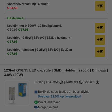
Voordeelverpakking | 6 stuks
€ 34,50
Bestel mee:
Led dimmer 0-100W | 123led huismerk
€ 19,95
€ 17,96
Led driver 0-50W | 12V AC | 123led huismerk
€ 17,95
Led driver dimbaar | 0-25W | 12V DC | EcoDim
€ 27,95
123led GY6.35 LED capsule | SMD | Helder | 2700K | Dimbaar |
3.8W (40W)
123led
124 lm/W
Warm wit
2700 K
Bekijk de specificaties en beschrijving
Bespaar
33,5%
op uw product!
Direct leverbaar
Morgen in huis