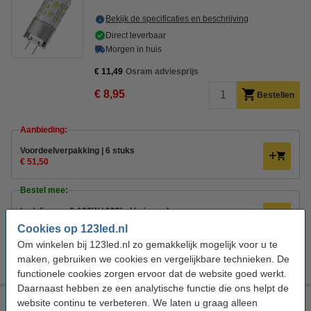
Bekijk de specificaties en beschrijving
Direct leverbaar
Morgen in huis
€ 11,49
Osram adviesprijs
€ 8,95
Bestellen
Aanbieding:
Voordeelverpakking | 6 stuks
€ 51,50
Bestel mee:
Led dimmer 0-100W | 123led huismerk
€ 19,95
€ 17,96
Cookies op 123led.nl
Om winkelen bij 123led.nl zo gemakkelijk mogelijk voor u te
Led driver dimbaar 0-50W | 12V AC | 123led huismerk
€ 17,95
maken, gebruiken we cookies en vergelijkbare technieken. De
functionele cookies zorgen ervoor dat de website goed werkt.
Daarnaast hebben ze een analytische functie die ons helpt de
123led GY6.35 LED capsule | Dim to Warm | SMD | Helder |
website continu te verbeteren. We laten u graag alleen