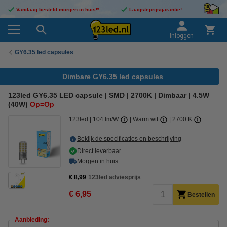
Vandaag besteld morgen in huis!*
Laagsteprijsgarantie!
Inloggen
GY6.35 led capsules
Dimbare GY6.35 led capsules
123led GY6.35 LED capsule | SMD | 2700K | Dimbaar | 4.5W
(40W)
Op=Op
123led
104 lm/W
Warm wit
2700 K
Bekijk de specificaties en beschrijving
Direct leverbaar
Morgen in huis
€ 8,99
123led adviesprijs
€ 6,95
Bestellen
Aanbieding: