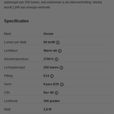
opbrengst van 250 lumen, wat voldoende is als sfeerverlichting. Hierbij
wordt 2,8W aan energie verbruikt.
Specificaties
Merk:
Osram
Lumen per Watt:
89 lm/W
Lichtkleur:
Warm wit
Kleurtemperatuur:
2700 K
Lichtopbrengst:
250 lumen
Fitting:
E14
Vorm:
Kaars B35
CRI:
Ra> 80
Lichthoek:
300 graden
Watt:
2,8 W