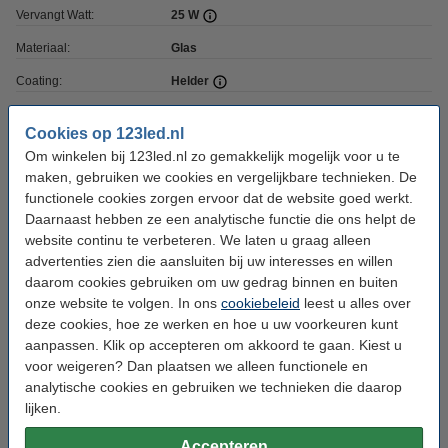
Vervangt Watt:
25 W
Materiaal:
Glas
Coating:
Helder
Dimbaar:
Ja
Cookies op 123led.nl
Voltage:
220-240 V
Om winkelen bij 123led.nl zo gemakkelijk mogelijk voor u te
maken, gebruiken we cookies en vergelijkbare technieken. De
Voltage type:
AC
functionele cookies zorgen ervoor dat de website goed werkt.
Ingangsfrequentie:
50-60Hz
Daarnaast hebben ze een analytische functie die ons helpt de
website continu te verbeteren. We laten u graag alleen
Afmetingen:
97 x 35 x 35 mm (lxbxh)
advertenties zien die aansluiten bij uw interesses en willen
Diameter:
Ø 35 mm
daarom cookies gebruiken om uw gedrag binnen en buiten
onze website te volgen. In ons
cookiebeleid
leest u alles over
Werktemperatuur:
-20 tot +40 °C
deze cookies, hoe ze werken en hoe u uw voorkeuren kunt
aanpassen. Klik op accepteren om akkoord te gaan. Kiest u
Beschermingsniveau:
IP20
voor weigeren? Dan plaatsen we alleen functionele en
Branduren:
15.000 uur
analytische cookies en gebruiken we technieken die daarop
lijken.
Aan/uitschakelingen:
100.000
Energielabel:
F
Accepteren