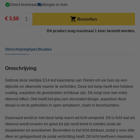
Direct leverbaar
Morgen in huis
€ 3,50
Bestellen
Dit product mag maximaal 1 keer besteld worden.
Omschrijving
Specificaties
Omschrijving
Gebruik deze sierlijke E14 led kaarslamp van Osram om uw huis op een
stijlvolle en sfeervolle manier te verlichten. Deze led lamp heeft een heldere
coating, waardoor de gloeidraden zichtbaar zijn. Dit zorgt voor een extra
sfeervol effect. Ook heeft het glas een decoratief design, waardoor deze
ideaal is om te gebruiken in open armaturen, zoals in kroonluchters.
Daarnaast wordt er met deze lamp warm wit licht verspreid. Dit is licht wat als
sfeervol wordt ervaren en goed tot zijn recht komt in ruimtes zoals de
slaapkamer en woonkamer. Bovendien is het licht dimbaar, zodat u voor elke
sfeer en gelegenheid de juiste verlichting heeft. Dit licht heeft een maximale