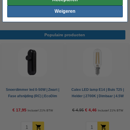
Oud voor nieuw:
uw oude apparaat
Weigeren
Populaire producten
Snoerdimmer led 0-50W | Zwart |
Calex LED lamp E14 | Buis T25 |
Fase afsnijding (RC) | EcoDim
Helder | 2700K | Dimbaar | 4.5W
DIM.08
(40W)
€ 17,95
€ 4,95
€ 4,46
Inclusief 21% BTW
Inclusief 21% BTW