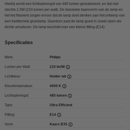
Hierbij wordt een lichtopbrengst van 485 lumen gerealiseerd, en dat met
slechts 2,3W (210 lumen per watt). De klassieke kaarsvorm van de lamp en
het led filament zorgen ervoor dat de lamp doet denken aan het ontwerp van
een traditionele gloeilamp. Daardoor past de lamp goed in zowel open als
dichte armaturen. De lamp beschikt over een kleine fitting (E14).
Specificaties
Merk:
Philips
Lumen per Watt:
210 lm/W
Lichtkleur:
Helder wit
Kleurtemperatuur:
4000 K
Lichtopbrengst:
485 lumen
Type:
Ultra Efficient
Fitting:
E14
Vorm:
Kaars B35