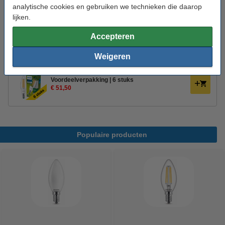
analytische cookies en gebruiken we technieken die daarop
Extra info:
Energielabel
lijken.
Oud voor nieuw:
uw oude apparaat
Accepteren
Weigeren
Aanbieding:
Voordeelverpakking | 6 stuks
€ 51,50
Populaire producten