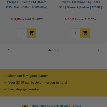
Philips LED lamp E14 | Kaars
Philips LED lamp E14 | Kaars
B35 | Mat | 4000K | 6.5W (60W)
B35 | Filament | Helder | 2700K |
6.5W (60W)
€ 4,95
€ 5,95
Inclusief 21% BTW
Inclusief 21% BTW
Meer dan 5 miljoen klanten!
Voor 23.59 uur besteld, morgen in huis!
Laagsteprijsgarantie!
Hulp nodig? Bel ons op 0294-787124