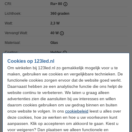
CRI:
Ra> 80
Lichthoek:
360 graden
Watt:
2,3 W
Vervangt Watt:
40 W
Materiaal:
Glas
Coating:
Helder
Cookies op 123led.nl
Dimbaar:
Nee
Om winkelen bij 123led.nl zo gemakkelijk mogelijk voor u te
Voltage:
220-240
maken, gebruiken we cookies en vergelijkbare technieken. De
functionele cookies zorgen ervoor dat de website goed werkt.
Ingangsfrequentie:
50-60Hz
Daarnaast hebben ze een analytische functie die ons helpt de
Afmetingen:
35 x 125 mm (bxh)
website continu te verbeteren. We laten u graag alleen
advertenties zien die aansluiten bij uw interesses en willen
Beschermingsniveau:
IP20
daarom cookies gebruiken om uw gedrag binnen en buiten
onze website te volgen. In ons
cookiebeleid
leest u alles over
Branduren:
50.000 uur
deze cookies, hoe ze werken en hoe u uw voorkeuren kunt
Aan/uitschakelingen:
50.000
aanpassen. Klik op accepteren om akkoord te gaan. Kiest u
voor weigeren? Dan plaatsen we alleen functionele en
Energielabel:
A