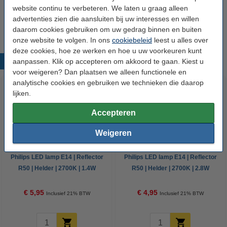
Voordeelverpakking | 6 stuks
website continu te verbeteren. We laten u graag alleen
€ 27,50
€ 24,75
advertenties zien die aansluiten bij uw interesses en willen
daarom cookies gebruiken om uw gedrag binnen en buiten
onze website te volgen. In ons
cookiebeleid
leest u alles over
deze cookies, hoe ze werken en hoe u uw voorkeuren kunt
aanpassen. Klik op accepteren om akkoord te gaan. Kiest u
Populaire producten
voor weigeren? Dan plaatsen we alleen functionele en
analytische cookies en gebruiken we technieken die daarop
lijken.
Accepteren
Weigeren
Philips LED lamp E14 | Reflector
Philips LED lamp E14 | Reflector
R50 | Helder | 2700K | 1.4W
R50 | Helder | 2700K | 2.8W
(25W)
(40W)
€ 5,95
€ 4,95
Inclusief 21% BTW
Inclusief 21% BTW