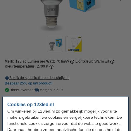
Merk:
123led
Lumen per Watt:
70 lm/W
Lichtkleur:
Warm wit
Kleurtemperatuur:
2700 K
Bekijk de specificaties en beschrijving
Bespaar
25%
op uw product!
Direct leverbaar
Morgen in huis
€ 4,95
Cookies op 123led.nl
10% korting:
Bestellen
€ 4,46
Om winkelen bij 123led.nl zo gemakkelijk mogelijk voor u te
maken, gebruiken we cookies en vergelijkbare technieken. De
Aanbieding:
functionele cookies zorgen ervoor dat de website goed werkt.
Daarnaast hebben ze een analytische functie die ons helpt de