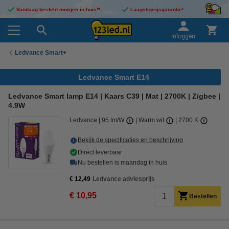
Vandaag besteld morgen in huis!*
Laagsteprijsgarantie!
Inloggen
Ledvance Smart+
Ledvance Smart E14
Ledvance Smart lamp E14 | Kaars C39 | Mat | 2700K | Zigbee |
4.9W
Ledvance
95 lm/W
Warm wit
2700 K
Bekijk de specificaties en beschrijving
Direct leverbaar
Nu bestellen is maandag in huis
€ 12,49
Ledvance adviesprijs
€ 10,95
Bestellen