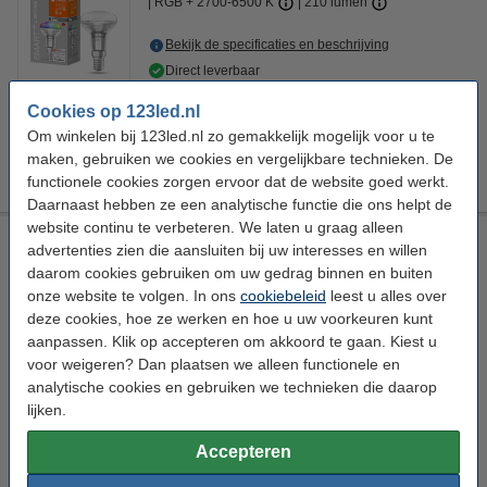
RGB + 2700-6500 K
210 lumen
Bekijk de specificaties en beschrijving
Direct leverbaar
Nu bestellen is maandag in huis
Cookies op 123led.nl
€ 15,99
Ledvance adviesprijs
Om winkelen bij 123led.nl zo gemakkelijk mogelijk voor u te
maken, gebruiken we cookies en vergelijkbare technieken. De
€ 11,50
Bestellen
functionele cookies zorgen ervoor dat de website goed werkt.
Daarnaast hebben ze een analytische functie die ons helpt de
website continu te verbeteren. We laten u graag alleen
Osram Slimme E14 led lamp | Kaars B40 | Mat | 2700-6500K |
advertenties zien die aansluiten bij uw interesses en willen
Zigbee | 4.9W (40W)
daarom cookies gebruiken om uw gedrag binnen en buiten
Osram
96 lm/W
Instelbaar wit
onze website te volgen. In ons
cookiebeleid
leest u alles over
2700-6500 K
deze cookies, hoe ze werken en hoe u uw voorkeuren kunt
aanpassen. Klik op accepteren om akkoord te gaan. Kiest u
Bekijk de specificaties en beschrijving
voor weigeren? Dan plaatsen we alleen functionele en
Direct leverbaar
analytische cookies en gebruiken we technieken die daarop
Nu bestellen is maandag in huis
lijken.
€ 12,95
10% korting:
Accepteren
Bestellen
€ 11,66