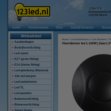
123led B.V.
Koningsbeltweg 52
1329 AK Almere
Home
Klantenservice
Blog
Zakelijk bestellen
Bespar
Webwinkel
Home
Led-toebehoren
Led dimmers
T
Aanbiedingen
Vloerdimmer led 1-100W | Zwart | F
Bedrijfsverlichting
Led-spots
E27 (grote fitting)
E14 (kleine fitting)
Led-gloeilamp (filament)
Alle led lampen
Led-toebehoren
Led TL
Led panelen
Buitenverlichting
Binnenverlichting
Smart Home