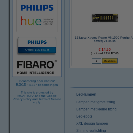
123accu Xtreme Power MN1500 Penlite 
batterij 24 stuks
€ 14,50
(Inclusief 21% BTW)
Beoordeling door klanten:
9.3
/
10
-
4.827
beoordelingen
This site is protected by
Led-lampen
reCAPTCHA and the Google
Privacy Policy
and
Terms of Service
Lampen met grote fitting
apply.
Lampen met kleine fitting
Led-spots
XXL design lampen
Slimme verlichting