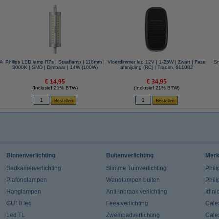
AA
Philips LED lamp R7s | Staaflamp | 118mm |
Vloerdimmer led 12V | 1-25W | Zwart | Fase
Sn
3000K | SMD | Dimbaar | 14W (100W)
afsnijding (RC) | Tradim, 611082
€ 14,95
€ 34,95
(Inclusief 21% BTW)
(Inclusief 21% BTW)
Binnenverlichting
Buitenverlichting
Mer
Badkamerverlichting
Slimme Tuinverlichting
Phili
Plafondlampen
Wandlampen buiten
Phil
Hanglampen
Anti-inbraak verlichting
Idin
GU10 led
Feestverlichting
Cale
Led TL
Zwembadverlichting
Cale