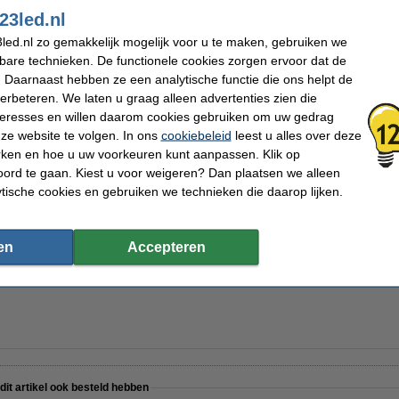
Ingangsfrequentie:
50-60Hz
23led.nl
Hoogte:
19,5 mm
led.nl zo gemakkelijk mogelijk voor u te maken, gebruiken we
Diameter:
Ø 80 mm
Beschermingsniveau:
IP20
kbare technieken. De functionele cookies zorgen ervoor dat de
Video:
Productvideo
 Daarnaast hebben ze een analytische functie die ons helpt de
Handleiding:
PDF
Oud voor nieuw:
uw oude apparaat
verbeteren. We laten u graag alleen advertenties zien die
nteresses en willen daarom cookies gebruiken om uw gedrag
ze website te volgen. In ons
cookiebeleid
leest u alles over deze
rken en hoe u uw voorkeuren kunt aanpassen. Klik op
ord te gaan. Kiest u voor weigeren? Dan plaatsen we alleen
ytische cookies en gebruiken we technieken die daarop lijken.
Filament LED
Gloeilamp
Halogeen
en
Accepteren
 dit artikel ook besteld hebben