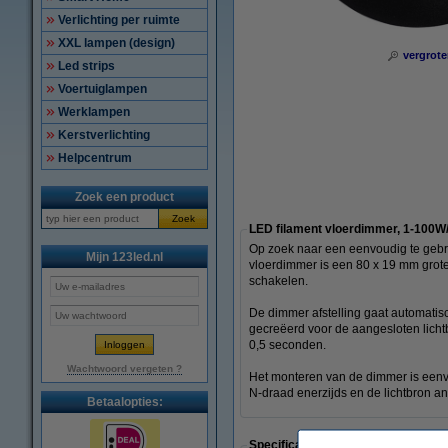
Verlichting per ruimte
XXL lampen (design)
vergrote
Led strips
Voertuiglampen
Werklampen
Kerstverlichting
Helpcentrum
Zoek een product
Zoek
LED filament vloerdimmer, 1-100W
Op zoek naar een eenvoudig te gebr
Mijn 123led.nl
vloerdimmer is een 80 x 19 mm grote
schakelen.
De dimmer afstelling gaat automatisch
gecreëerd voor de aangesloten licht
0,5 seconden.
Wachtwoord vergeten ?
Het monteren van de dimmer is eenvo
N-draad enerzijds en de lichtbron an
Betaalopties:
Specificaties