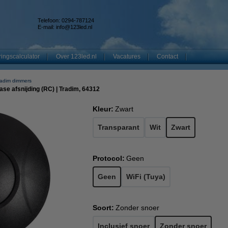
Telefoon: 0294-787124
E-mail:
info@123led.nl
ingscalculator
Over 123led.nl
Vacatures
Contact
radim dimmers
ase afsnijding (RC) | Tradim, 64312
Kleur:
Zwart
Transparant
Wit
Zwart
Protocol:
Geen
Geen
WiFi (Tuya)
Soort:
Zonder snoer
Inclusief snoer
Zonder snoer