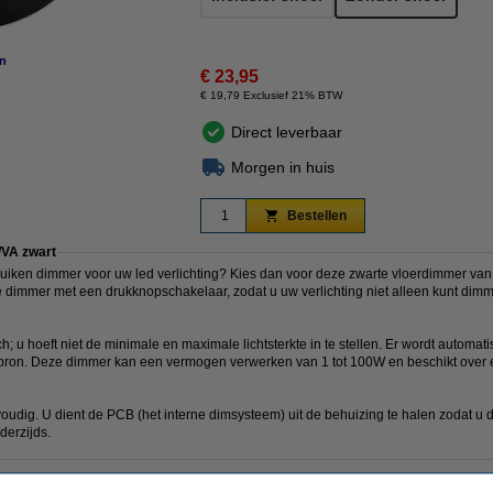
n
€ 23,95
€ 19,79 Exclusief 21% BTW
Direct leverbaar
Morgen in huis
Bestellen
/VA zwart
uiken dimmer voor uw led verlichting? Kies dan voor deze zwarte vloerdimmer va
 dimmer met een drukknopschakelaar, zodat u uw verlichting niet alleen kunt dimm
; u hoeft niet de minimale en maximale lichtsterkte in te stellen. Er wordt automati
bron. Deze dimmer kan een vermogen verwerken van 1 tot 100W en beschikt over een
udig. U dient de PCB (het interne dimsysteem) uit de behuizing te halen zodat u 
derzijds.