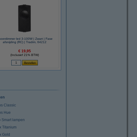
oerdimmer led 3-100W | Zwart | Fase
afsnijding (RC) | Tradim, 64212
€ 19,95
(Inclusief 21% BTW)
ken
ps Classic
ips Hue
io Smart lampen
x Titanium
x Gold