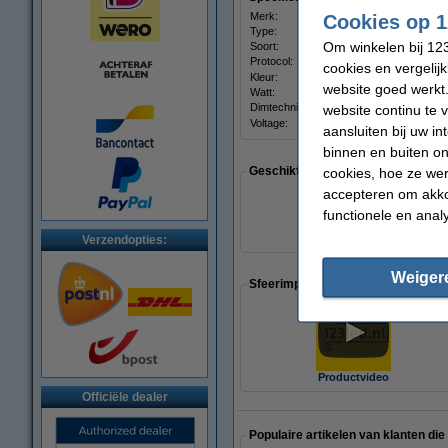
Merk:
Tradim
Cookies op 1
Type:
Vloerdimmer
Om winkelen bij 123
Soort:
Zonder snoer
Protocol:
Geen
cookies en vergelij
Kleur:
Zwart
website goed werkt.
Watt:
100 W
Dimtechniek:
Afsnijding
website continu te 
Voltage:
220-240 V
aansluiten bij uw i
binnen en buiten on
Geschikt voor
cookies, hoe ze we
accepteren om akko
functionele en anal
Verzendopties:
LED
Weiger
Sfeerimpressie
Productvideo
Officiële dealer
Populaire artikelen van klanten die