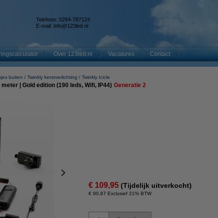
Telefoon: 0294-787124
E-mail:
info@123led.nl
ingscalculator
Over 123led.nl
Vacatures
Contact
jes buiten
Twinkly kerstverlichting
Twinkly Icicle
meter | Gold edition (190 leds, Wifi, IP44)
Generatie 2
€ 109,95
(Tijdelijk uitverkocht)
€ 90,87 Exclusief 21% BTW