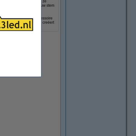
gekoppeld worden, zodat u ze
n Alexa), zodat u het met uw stem
c Dongle
geschikt! Dit accessoire
lichting op het geluid en creëert