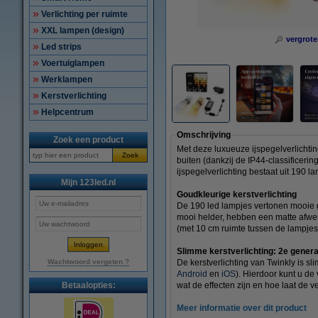
Verlichting per ruimte
XXL lampen (design)
vergrote
Led strips
Voertuiglampen
Werklampen
Kerstverlichting
Helpcentrum
Omschrijving
Zoek een product
Met deze luxueuze ijspegelverlichtin
Zoek
buiten (dankzij de IP44-classificerin
ijspegelverlichting bestaat uit 190 l
Mijn 123led.nl
Goudkleurige kerstverlichting
De 190 led lampjes vertonen mooie g
mooi helder, hebben een matte afwer
(met 10 cm ruimte tussen de lampjes
Slimme kerstverlichting: 2e genera
Wachtwoord vergeten ?
De kerstverlichting van Twinkly is sl
Android
en
iOS
). Hierdoor kunt u d
Betaalopties:
wat de effecten zijn en hoe laat de v
Meer informatie over dit product