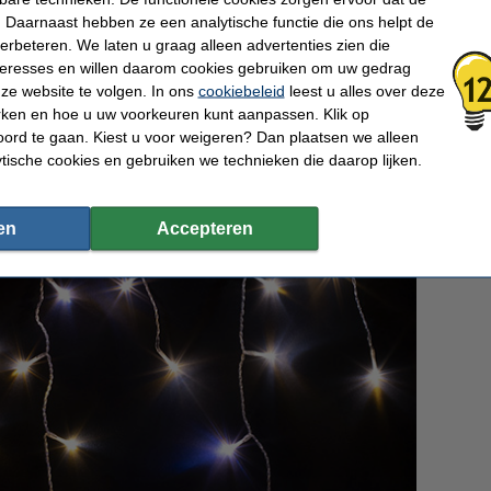
jk van elkaar te besturen. De producten van Twinkly kunnen daarnaast aan elkaar 
rlichting is ook compatibel met uw Smart Home-systemen (Google Assistant of Amazo
 Daarnaast hebben ze een analytische functie die ons helpt de
verbeteren. We laten u graag alleen advertenties zien die
te kerstsfeer of geeft u bijvoorbeeld een kerstfeestje? Hiervoor is de
Twinkly Musi
nteresses en willen daarom cookies gebruiken om uw gedrag
len en gebruiken om de lampjes te synchroniseren met uw muziek. Zo 'danst' de ver
ze website te volgen. In ons
cookiebeleid
leest u alles over deze
geten.
rken en hoe u uw voorkeuren kunt aanpassen. Klik op
ord te gaan. Kiest u voor weigeren? Dan plaatsen we alleen
ytische cookies en gebruiken we technieken die daarop lijken.
en
Accepteren