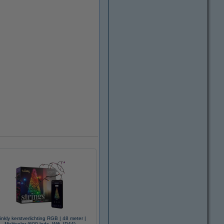
inkly kerstverlichting RGB | 48 meter |
Multicolor (600 leds, Wifi, IP44)