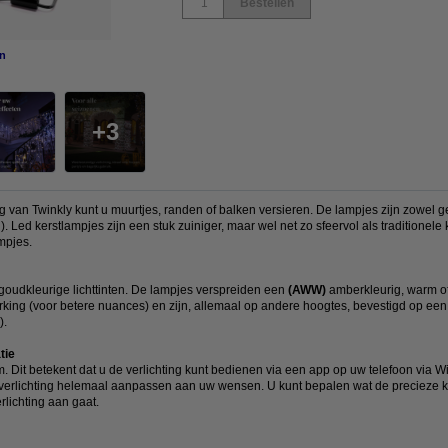
Bestellen
n
vergroten
3
g van Twinkly kunt u muurtjes, randen of balken versieren. De lampjes zijn zowel g
g). Led kerstlampjes zijn een stuk zuiniger, maar wel net zo sfeervol als traditionel
ampjes.
oudkleurige lichttinten. De lampjes verspreiden een
(AWW)
amberkleurig, warm of 
king (voor betere nuances) en zijn, allemaal op andere hoogtes, bevestigd op een 
).
tie
im. Dit betekent dat u de verlichting kunt bedienen via een app op uw telefoon via Wi
e verlichting helemaal aanpassen aan uw wensen. U kunt bepalen wat de precieze k
erlichting aan gaat.