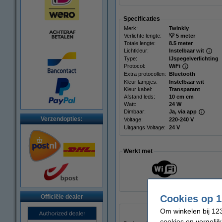
Specificaties
Merk:
Twinkly
Verlichte lengte:
💡 5 meter
Totale lengte:
8.5 meter
Lichtkleur:
Instelbaar wit
Type:
IJspegelverlichting
Protocol:
WiFi
Extra protocollen:
Bluetooth
Kleur lampjes:
Instelbaar wit
Kleur kabel:
Transparant
Afstand leds:
10 cm cm
Watt:
24 W
Dimbaar:
Ja, via app
Verzendopties:
Voltage:
220-240 V
Uitgangs Voltage:
24 V
Werkt met
WiFi
Cookies op 1
Officiële dealer
Om winkelen bij 123
cookies en vergelij