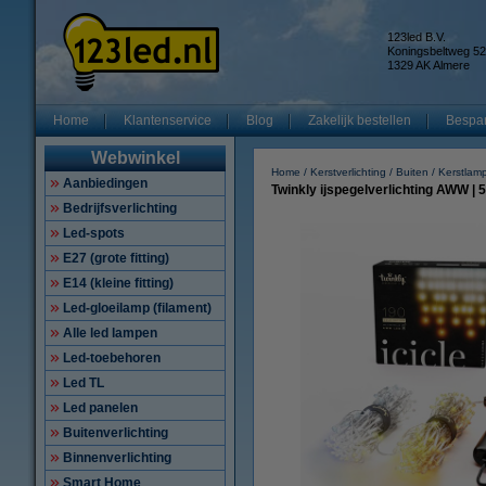
123led B.V.
Koningsbeltweg 52
1329 AK Almere
Home
Klantenservice
Blog
Zakelijk bestellen
Bespar
Webwinkel
Home
Kerstverlichting
Buiten
Kerstlamp
Aanbiedingen
Twinkly ijspegelverlichting AWW | 5 
Bedrijfsverlichting
Led-spots
E27 (grote fitting)
E14 (kleine fitting)
Led-gloeilamp (filament)
Alle led lampen
Led-toebehoren
Led TL
Led panelen
Buitenverlichting
Binnenverlichting
Smart Home