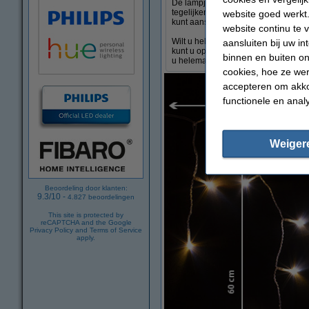
De lampjes zijn allemaal afzonderli
tegelijkertijd kunt besturen. De ve
website goed werkt.
kunt aansturen.
website continu te 
Wilt u helemaal gaan voor een perfec
aansluiten bij uw i
kunt u op 123led.nl eenvoudig bestel
binnen en buiten on
u helemaal een kerst om nooit te ver
cookies, hoe ze we
accepteren om akko
functionele en anal
Weiger
Beoordeling door klanten:
9.3
/
10
-
4.827
beoordelingen
This site is protected by
reCAPTCHA and the Google
Privacy Policy
and
Terms of Service
apply.