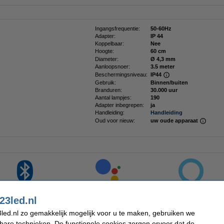
Ingangsfrequentie:
50-60Hz
Adapter:
IP 44
Koppelbaar:
Nee
Hoogte:
60 cm
Diameter:
Ø 4,3 mm
Aanloopsnoer:
3.5 meter
Beschermingsniveau:
IP44
Gebruik:
Binnen/buiten
Branduren:
30.000 uur
Aantal lampjes:
190
Adapter inbegrepen:
ja
Handleiding:
Handleiding
Oud voor nieuw:
uw oude apparaat
Bluetooth
Google
Alexa
23led.nl
Meer informatie over de Twinkly kerstverlichting
led.nl zo gemakkelijk mogelijk voor u te maken, gebruiken we
kbare technieken. De functionele cookies zorgen ervoor dat de