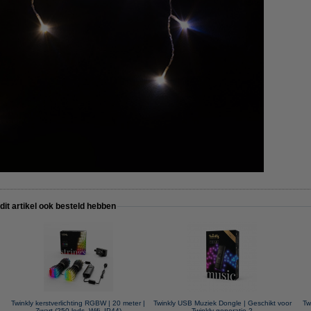
 dit artikel ook besteld hebben
Twinkly kerstverlichting RGBW | 20 meter |
Twinkly USB Muziek Dongle | Geschikt voor
Tw
Zwart (250 leds, Wifi, IP44)
Twinkly generatie 2