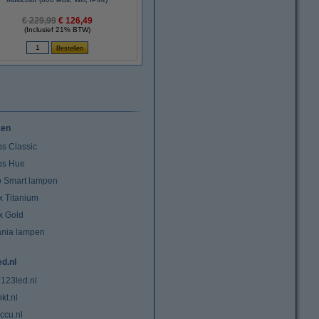
€ 229,99
€ 126,49
(Inclusief 21% BTW)
ken
ps Classic
ips Hue
io Smart lampen
x Titanium
x Gold
ania lampen
ed.nl
 123led.nl
kt.nl
ccu.nl