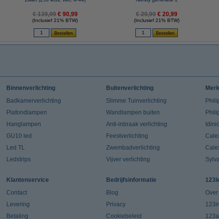
€ 139,99
€ 90,99
€ 29,99
€ 20,99
(Inclusief 21% BTW)
(Inclusief 21% BTW)
Binnenverlichting
Buitenverlichting
Mer
Badkamerverlichting
Slimme Tuinverlichting
Phili
Plafondlampen
Wandlampen buiten
Phil
Hanglampen
Anti-inbraak verlichting
Idin
GU10 led
Feestverlichting
Cale
Led TL
Zwembadverlichting
Cale
Ledstrips
Vijver verlichting
Sylv
Klantenservice
Bedrijfsinformatie
123l
Contact
Blog
Over
Levering
Privacy
123in
Betaling
Cookiebeleid
123a