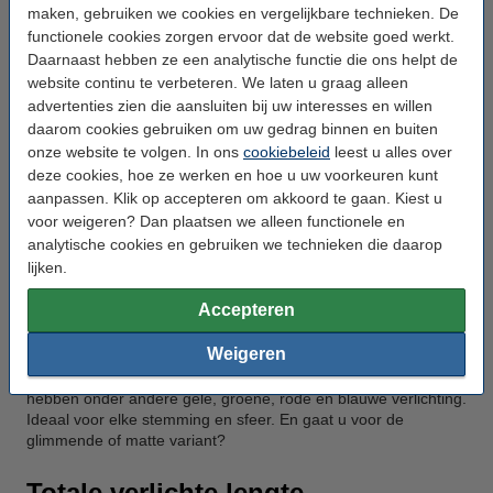
uw reeds aangeschafte lichtkettingen.
maken, gebruiken we cookies en vergelijkbare technieken. De
functionele cookies zorgen ervoor dat de website goed werkt.
Daarnaast hebben ze een analytische functie die ons helpt de
website continu te verbeteren. We laten u graag alleen
Daarnaast hebben we ook feestverlichting op batterij. Dit is
advertenties zien die aansluiten bij uw interesses en willen
ideaal voor op feestjes, omdat u hierdoor niet vastzit aan de
beperkingen van een stopcontact. Ook voor op het balkon of
daarom cookies gebruiken om uw gedrag binnen en buiten
op de camping is dit een uitkomst.
onze website te volgen. In ons
cookiebeleid
leest u alles over
deze cookies, hoe ze werken en hoe u uw voorkeuren kunt
aanpassen. Klik op accepteren om akkoord te gaan. Kiest u
Met slimme feestverlichting geniet u van extra gemak. Dit soort
voor weigeren? Dan plaatsen we alleen functionele en
verlichting bestuurt u met een app op uw telefoon of tablet. Zo
analytische cookies en gebruiken we technieken die daarop
zet u de lampen aan terwijl u nog niet eens thuis bent en past
lijken.
ze helemaal aan uw wensen aan. De juist feestsfeer wordt zo
altijd gecreëerd.
Accepteren
Weigeren
Kies tot slot voor warm witte of gekleurde feestverlichting. Wij
hebben onder andere gele, groene, rode en blauwe verlichting.
Ideaal voor elke stemming en sfeer. En gaat u voor de
glimmende of matte variant?
Totale verlichte lengte