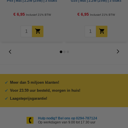
P45 | Mat | 2.2W (25W) | 3 stuks
G35 | Mat | 2.2W (25W) | 3 stuks
€ 6,95
€ 6,95
Inclusief 21% BTW
Inclusief 21% BTW
Meer dan 5 miljoen klanten!
Voor 23.59 uur besteld, morgen in huis!
Laagsteprijsgarantie!
Hulp nodig? Bel ons op 0294-787124
Op werkdagen van 9.00 tot 17.30 uur