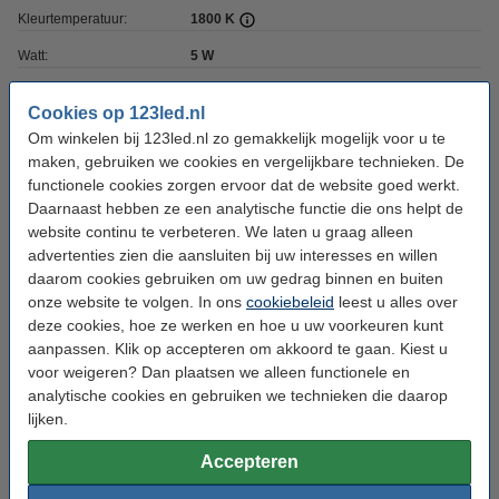
Kleurtemperatuur:
1800 K
Watt:
5 W
Fitting:
E27
Cookies op 123led.nl
Dimbaar:
Ja
Om winkelen bij 123led.nl zo gemakkelijk mogelijk voor u te
maken, gebruiken we cookies en vergelijkbare technieken. De
Coating:
Smokey
functionele cookies zorgen ervoor dat de website goed werkt.
Gebruik:
Binnen
Daarnaast hebben ze een analytische functie die ons helpt de
website continu te verbeteren. We laten u graag alleen
Beschermingsniveau:
IP20
advertenties zien die aansluiten bij uw interesses en willen
Voltage:
220-240 V
daarom cookies gebruiken om uw gedrag binnen en buiten
onze website te volgen. In ons
cookiebeleid
leest u alles over
Vorm:
Globe G125
deze cookies, hoe ze werken en hoe u uw voorkeuren kunt
aanpassen. Klik op accepteren om akkoord te gaan. Kiest u
Diameter:
Ø 125 mm
voor weigeren? Dan plaatsen we alleen functionele en
Branduren:
15.000 uur
analytische cookies en gebruiken we technieken die daarop
lijken.
CRI:
Ra> 95
Accepteren
Oud voor nieuw:
uw oude apparaat