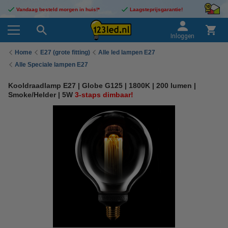
Vandaag besteld morgen in huis!*
Laagsteprijsgarantie!
Inloggen
Home
E27 (grote fitting)
Alle led lampen E27
Alle Speciale lampen E27
Kooldraadlamp E27 | Globe G125 | 1800K | 200 lumen |
Smoke/Helder | 5W
3-staps dimbaar!