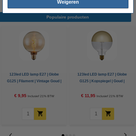
Weigeren
Populaire producten
123led LED lamp E27 | Globe
123led LED lamp E27 | Globe
G125 | Filament | Vintage Goud |
G125 | Kopspiegel | Goud |
1800K | Dimbaar | 3.5W
2500K | Dimbaar | 4W (32W)
€ 9,95
€ 11,95
Inclusief 21% BTW
Inclusief 21% BTW