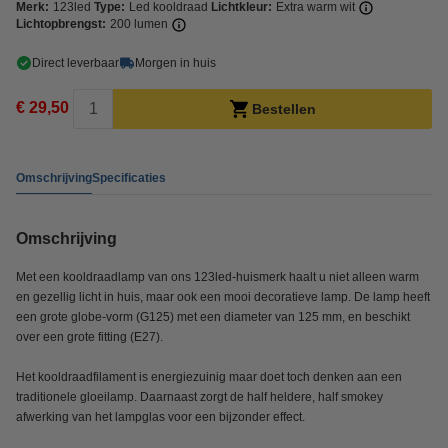
Merk:
123led
Type:
Led kooldraad
Lichtkleur:
Extra warm wit
Lichtopbrengst:
200 lumen
Direct leverbaar
Morgen in huis
€ 29,50
Bestellen
Omschrijving
Specificaties
Omschrijving
Met een kooldraadlamp van ons 123led-huismerk haalt u niet alleen warm
en gezellig licht in huis, maar ook een mooi decoratieve lamp. De lamp heeft
een grote globe-vorm (G125) met een diameter van 125 mm, en beschikt
over een grote fitting (E27).
Het kooldraadfilament is energiezuinig maar doet toch denken aan een
traditionele gloeilamp. Daarnaast zorgt de half heldere, half smokey
afwerking van het lampglas voor een bijzonder effect.