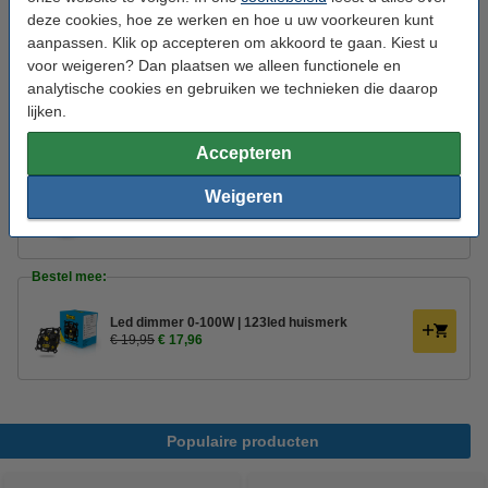
deze cookies, hoe ze werken en hoe u uw voorkeuren kunt
Branduren:
15.000 uur
aanpassen. Klik op accepteren om akkoord te gaan. Kiest u
Energielabel:
G
voor weigeren? Dan plaatsen we alleen functionele en
analytische cookies en gebruiken we technieken die daarop
Oud voor nieuw:
uw oude apparaat
lijken.
Accepteren
Aanbieding:
Weigeren
Voordeelverpakking - 5 stuks
€ 53,50
Bestel mee:
Led dimmer 0-100W | 123led huismerk
€ 19,95
€ 17,96
Populaire producten