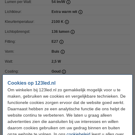
Lumen per Watt:
54 lm/W
Lichtkleur:
Extra warm wit
Kleurtemperatuur:
2100 K
Lichtopbrengst:
136 lumen
Fitting:
E27
Vorm:
Buis
Watt:
2,5 W
Coating:
Goud
Dimbaar:
Ja
Cookies op 123led.nl
Om winkelen bij 123led.nl zo gemakkelijk mogelijk voor u te
Voltage:
220-240 V
maken, gebruiken we cookies en vergelijkbare technieken. De
Hoogte:
185 mm
functionele cookies zorgen ervoor dat de website goed werkt.
Daarnaast hebben ze een analytische functie die ons helpt de
Diameter:
Ø 32 mm
website continu te verbeteren. We laten u graag alleen
Beschermingsniveau:
advertenties zien die aansluiten bij uw interesses en willen
IP20
daarom cookies gebruiken om uw gedrag binnen en buiten
Gebruik:
Binnen
onze website te volgen. In ons
cookiebeleid
leest u alles over