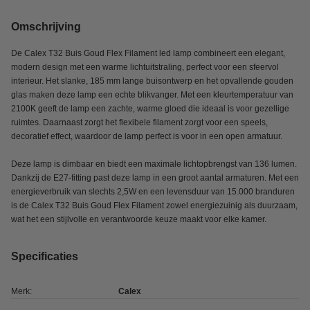
Omschrijving
De Calex T32 Buis Goud Flex Filament led lamp combineert een elegant,
modern design met een warme lichtuitstraling, perfect voor een sfeervol
interieur. Het slanke, 185 mm lange buisontwerp en het opvallende gouden
glas maken deze lamp een echte blikvanger. Met een kleurtemperatuur van
2100K geeft de lamp een zachte, warme gloed die ideaal is voor gezellige
ruimtes. Daarnaast zorgt het flexibele filament zorgt voor een speels,
decoratief effect, waardoor de lamp perfect is voor in een open armatuur.
Deze lamp is dimbaar en biedt een maximale lichtopbrengst van 136 lumen.
Dankzij de E27-fitting past deze lamp in een groot aantal armaturen. Met een
energieverbruik van slechts 2,5W en een levensduur van 15.000 branduren
is de Calex T32 Buis Goud Flex Filament zowel energiezuinig als duurzaam,
wat het een stijlvolle en verantwoorde keuze maakt voor elke kamer.
Specificaties
Merk:
Calex