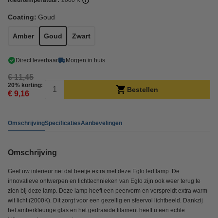
Kleurtemperatuur:
2000 K
Coating:
Goud
Amber
Goud
Zwart
Direct leverbaar
Morgen in huis
€ 11,45
20% korting:
Bestellen
€ 9,16
Omschrijving
Specificaties
Aanbevelingen
Omschrijving
Geef uw interieur net dat beetje extra met deze Eglo led lamp. De
innovatieve ontwerpen en lichttechnieken van Eglo zijn ook weer terug te
zien bij deze lamp. Deze lamp heeft een peervorm en verspreidt extra warm
wit licht (2000K). Dit zorgt voor een gezellig en sfeervol lichtbeeld. Dankzij
het amberkleurige glas en het gedraaide filament heeft u een echte