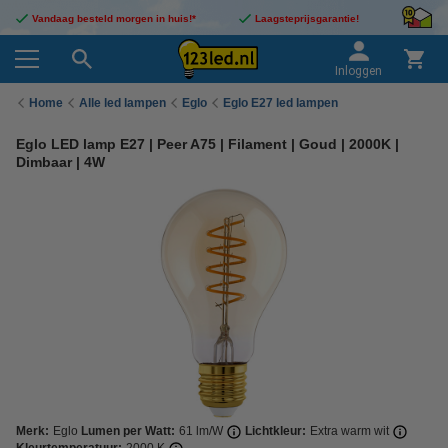
Vandaag besteld morgen in huis!*
Laagsteprijsgarantie!
Inloggen
Home
Alle led lampen
Eglo
Eglo E27 led lampen
Eglo LED lamp E27 | Peer A75 | Filament | Goud | 2000K |
Dimbaar | 4W
Merk:
Eglo
Lumen per Watt:
61 lm/W
Lichtkleur:
Extra warm wit