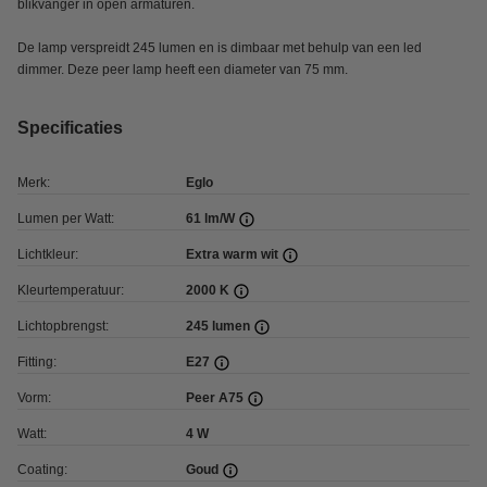
blikvanger in open armaturen.
De lamp verspreidt 245 lumen en is dimbaar met behulp van een led
dimmer. Deze peer lamp heeft een diameter van 75 mm.
Specificaties
Merk:
Eglo
Lumen per Watt:
61 lm/W
Lichtkleur:
Extra warm wit
Kleurtemperatuur:
2000 K
Lichtopbrengst:
245 lumen
Fitting:
E27
Vorm:
Peer A75
Watt:
4 W
Coating:
Goud