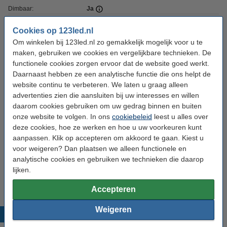
Dimbaar:
Ja
Voltage:
220-240 V
Cookies op 123led.nl
Om winkelen bij 123led.nl zo gemakkelijk mogelijk voor u te
Ingangsfrequentie:
50-60Hz
maken, gebruiken we cookies en vergelijkbare technieken. De
Lengte:
130 mm
functionele cookies zorgen ervoor dat de website goed werkt.
Daarnaast hebben ze een analytische functie die ons helpt de
Diameter:
Ø 75 mm
website continu te verbeteren. We laten u graag alleen
Energielabel:
n.v.t.
advertenties zien die aansluiten bij uw interesses en willen
daarom cookies gebruiken om uw gedrag binnen en buiten
Oud voor nieuw:
uw oude apparaat
onze website te volgen. In ons
cookiebeleid
leest u alles over
deze cookies, hoe ze werken en hoe u uw voorkeuren kunt
aanpassen. Klik op accepteren om akkoord te gaan. Kiest u
Bestel mee:
voor weigeren? Dan plaatsen we alleen functionele en
analytische cookies en gebruiken we technieken die daarop
Led dimmer 0-100W | 123led huismerk
€ 19,95
€ 17,96
lijken.
Accepteren
Weigeren
Populaire producten