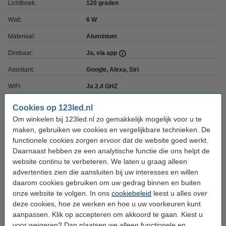
Lichthoek:
120 graden
Watt:
6 W
Materiaal:
Aluminium
Dimbaar:
Ja, via app
Assistant:
Google, Alexa, Siri
WiFi:
Ja 2.4 GHZ
Voltage:
220-240 V
Cookies op 123led.nl
Om winkelen bij 123led.nl zo gemakkelijk mogelijk voor u te
Koppelbaar:
Ja
maken, gebruiken we cookies en vergelijkbare technieken. De
Afmetingen:
105 x 55 x 410 mm (lxbxh)
functionele cookies zorgen ervoor dat de website goed werkt.
Daarnaast hebben ze een analytische functie die ons helpt de
Beschermingsniveau:
IP67
website continu te verbeteren. We laten u graag alleen
Gebruik:
Buiten
advertenties zien die aansluiten bij uw interesses en willen
daarom cookies gebruiken om uw gedrag binnen en buiten
Aantal:
1
onze website te volgen. In ons
cookiebeleid
leest u alles over
Energielabel:
G
deze cookies, hoe ze werken en hoe u uw voorkeuren kunt
aanpassen. Klik op accepteren om akkoord te gaan. Kiest u
Oud voor nieuw:
uw oude apparaat
voor weigeren? Dan plaatsen we alleen functionele en