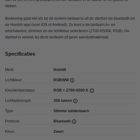
steken.
Bediening gaat net als bij de andere lantaarns uit de startset via bluetooth en
de Hombli-app (voor
iOS
of
Android
). Zo kunt u de lantaarn in- en
uitschakelen, dimmen en de lichtkleur selecteren (2700-6500K, RGB). De
startset
is vereist; bij deze lantaarn zit geen aansluitmateriaal.
Specificaties
Merk:
Hombli
Lichtkleur:
RGBWW
Kleurtemperatuur:
RGB + 2700-6500 K
Lichtopbrengst:
300 lumen
Type:
Slimme tuinlantaarn
Protocol:
Bluetooth
Kleur:
Zwart