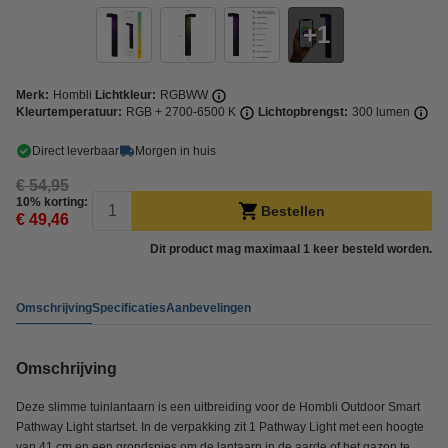
1
Merk:
Hombli
Lichtkleur:
RGBWW
Kleurtemperatuur:
RGB + 2700-6500 K
Lichtopbrengst:
300 lumen
Direct leverbaar
Morgen in huis
€ 54,95
10% korting:
Bestellen
€ 49,46
Dit product mag maximaal 1 keer besteld worden.
Omschrijving
Specificaties
Aanbevelingen
Omschrijving
Deze slimme tuinlantaarn is een uitbreiding voor de Hombli Outdoor Smart
Pathway Light startset. In de verpakking zit 1 Pathway Light met een hoogte
van 41 cm en een grondspies om de lantaarn in de aarde of het gazon te