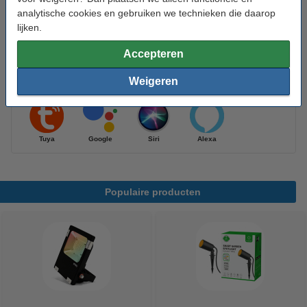
analytische cookies en gebruiken we technieken die daarop
lijken.
Tip: Verlengkabels meebestellen
Verlengkabel 2 meter
Accepteren
€ 14,50
€ 13,05
Weigeren
Werkt met
Tuya
Google
Siri
Alexa
Populaire producten