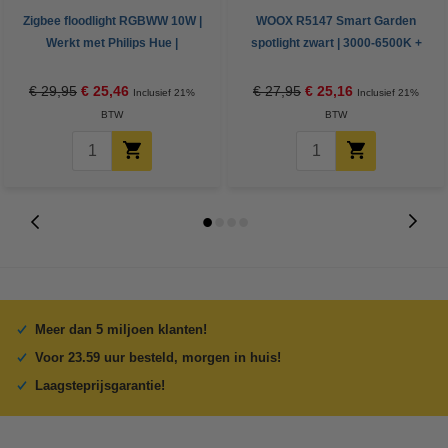
Zigbee floodlight RGBWW 10W |
WOOX R5147 Smart Garden
Werkt met Philips Hue |
spotlight zwart | 3000-6500K +
Gledopto
RGB | 520 lumen | 7W (40W)
€ 29,95
€ 25,46
€ 27,95
€ 25,16
Inclusief 21%
Inclusief 21%
BTW
BTW
Meer dan 5 miljoen klanten!
Voor 23.59 uur besteld, morgen in huis!
Laagsteprijsgarantie!