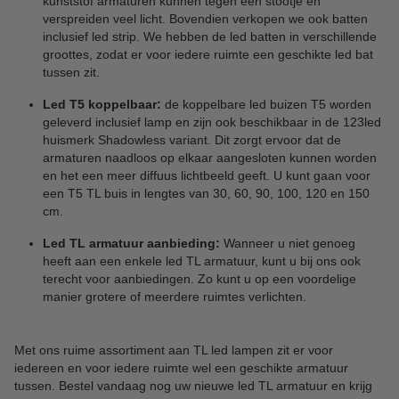
kunststof armaturen kunnen tegen een stootje én
verspreiden veel licht. Bovendien verkopen we ook batten
inclusief led strip. We hebben de led batten in verschillende
groottes, zodat er voor iedere ruimte een geschikte led bat
tussen zit.
Led T5 koppelbaar:
de koppelbare led buizen T5 worden
geleverd inclusief lamp en zijn ook beschikbaar in de 123led
huismerk Shadowless variant. Dit zorgt ervoor dat de
armaturen naadloos op elkaar aangesloten kunnen worden
en het een meer diffuus lichtbeeld geeft. U kunt gaan voor
een T5 TL buis in lengtes van 30, 60, 90, 100, 120 en 150
cm.
Led TL armatuur aanbieding:
Wanneer u niet genoeg
heeft aan een enkele led TL armatuur, kunt u bij ons ook
terecht voor aanbiedingen. Zo kunt u op een voordelige
manier grotere of meerdere ruimtes verlichten.
Met ons ruime assortiment aan TL led lampen zit er voor
iedereen en voor iedere ruimte wel een geschikte armatuur
tussen. Bestel vandaag nog uw nieuwe led TL armatuur en krijg