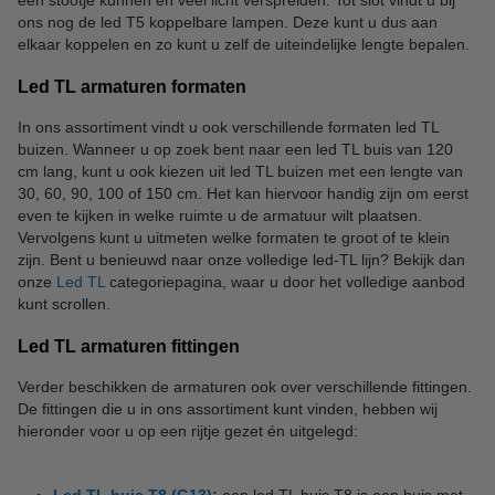
een stootje kunnen én veel licht verspreiden. Tot slot vindt u bij
ons nog de led T5 koppelbare lampen. Deze kunt u dus aan
elkaar koppelen en zo kunt u zelf de uiteindelijke lengte bepalen.
Led TL armaturen formaten
In ons assortiment vindt u ook verschillende formaten led TL
buizen. Wanneer u op zoek bent naar een led TL buis van 120
cm lang, kunt u ook kiezen uit led TL buizen met een lengte van
30, 60, 90, 100 of 150 cm. Het kan hiervoor handig zijn om eerst
even te kijken in welke ruimte u de armatuur wilt plaatsen.
Vervolgens kunt u uitmeten welke formaten te groot of te klein
zijn. Bent u benieuwd naar onze volledige led-TL lijn? Bekijk dan
onze
Led TL
categoriepagina, waar u door het volledige aanbod
kunt scrollen.
Led TL armaturen fittingen
Verder beschikken de armaturen ook over verschillende fittingen.
De fittingen die u in ons assortiment kunt vinden, hebben wij
hieronder voor u op een rijtje gezet én uitgelegd: