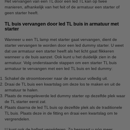
Het vervangen van een TL door een led TL kan op twee
manieren, afhankelijk van het feit of de armatuur een starter of
geen starter heeft.
TL buis vervangen door led TL buis in armatuur met
starter
Wanneer u een TL lamp met starter gaat vervangen, dient de
starter vervangen te worden door een led dummy starter. U weet
dat uw armatuur een starter heeft als het licht gaat flikkeren
wanneer u de buis aanzet. Ook kunt u het duidelijk zien in de
armatuur. Volg onderstaande stappen om een starter TL buis
armatuur te vervangen met een led TL buis en led dummy:
Schakel de stroomtoevoer naar de armatuur volledig uit.
Draai de TL buis een kwartslag om deze los te maken en uit de
armatuur te halen.
Plaats de meegeleverde led dummy starter op dezelfde plek waar
de TL starter eerst zat.
Plaats daarna de led TL buis op dezelfde plek als de traditionele
TL buis. Plaats deze in de fitting en draai een kwartslag om te
vergrendelen.
U kunt ook de ballast verwijderen. Zo bespaart u nóg meer