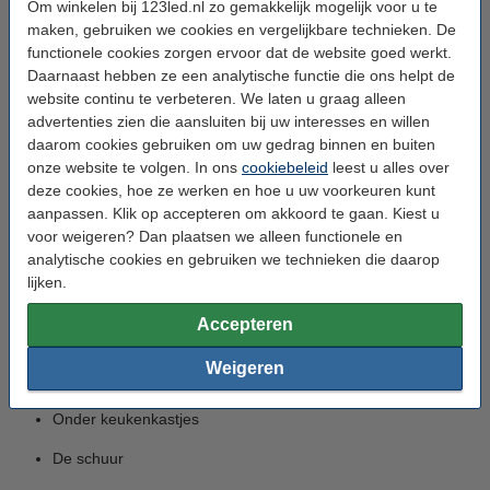
Om winkelen bij 123led.nl zo gemakkelijk mogelijk voor u te
Welke lichtkleur u nodig heeft, is afhankelijk van waar u de led TL
maken, gebruiken we cookies en vergelijkbare technieken. De
buis ophangt en waar u het voor nodig heeft. Als u het gaat
functionele cookies zorgen ervoor dat de website goed werkt.
gebruiken als praktisch licht in de garage om in te gaan klussen,
Daarnaast hebben ze een analytische functie die ons helpt de
is het raadzaam om helder of koud wit te kiezen. Dat komt neer
website continu te verbeteren. We laten u graag alleen
op een kleurtemperatuur van tussen de 3200K en 6500K. Als u
advertenties zien die aansluiten bij uw interesses en willen
het gaat gebruiken in bijvoorbeeld uw keuken en u wilt dat het
daarom cookies gebruiken om uw gedrag binnen en buiten
licht er wel sfeervol uitziet, raden we aan om te kiezen voor warm
onze website te volgen. In ons
cookiebeleid
leest u alles over
wit licht. Vaak is hierbij de ideale kleurtemperatuur 2700K of
deze cookies, hoe ze werken en hoe u uw voorkeuren kunt
3000K.
aanpassen. Klik op accepteren om akkoord te gaan. Kiest u
voor weigeren? Dan plaatsen we alleen functionele en
Toepassingen led TL armaturen
analytische cookies en gebruiken we technieken die daarop
lijken.
Led TL armaturen worden gebruikt voor veel verschillende
toepassingen. Om u hier een goed beeld van te geven, hebben
Accepteren
wij hieronder enkele van deze toepassingen voor u op een rijtje
gezet:
Weigeren
Onder keukenkastjes
De schuur