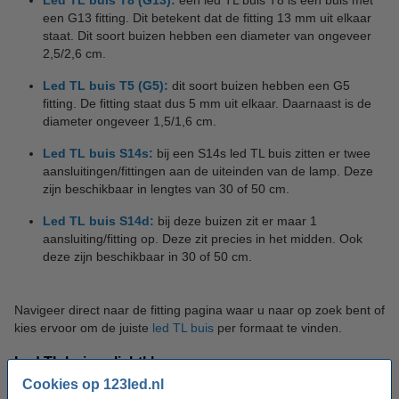
Led TL buis T8 (G13):
een led TL buis T8 is een buis met
een G13 fitting. Dit betekent dat de fitting 13 mm uit elkaar
staat. Dit soort buizen hebben een diameter van ongeveer
2,5/2,6 cm.
Led TL buis T5 (G5):
dit soort buizen hebben een G5
fitting. De fitting staat dus 5 mm uit elkaar. Daarnaast is de
diameter ongeveer 1,5/1,6 cm.
Led TL buis S14s:
bij een S14s led TL buis zitten er twee
aansluitingen/fittingen aan de uiteinden van de lamp. Deze
zijn beschikbaar in lengtes van 30 of 50 cm.
Led TL buis S14d:
bij deze buizen zit er maar 1
aansluiting/fitting op. Deze zit precies in het midden. Ook
deze zijn beschikbaar in 30 of 50 cm.
Navigeer direct naar de fitting pagina waar u naar op zoek bent of
kies ervoor om de juiste
led TL buis
per formaat te vinden.
Led TL buizen lichtkleuren
Cookies op 123led.nl
Een van de belangrijkste dingen is het kiezen van de lichtkleuren.