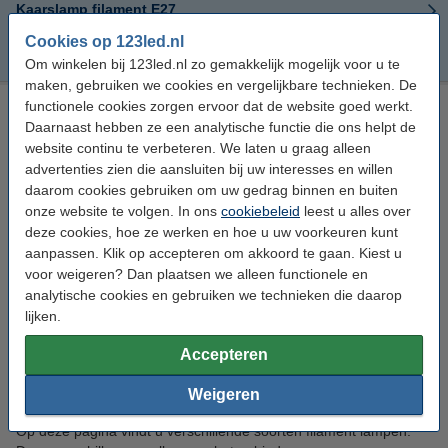
Kaarslamp filament E27
Cookies op 123led.nl
Dimbare kaarslamp filament E27
Om winkelen bij 123led.nl zo gemakkelijk mogelijk voor u te
maken, gebruiken we cookies en vergelijkbare technieken. De
functionele cookies zorgen ervoor dat de website goed werkt.
Bestel speciale filament lampen met grote fitting
Daarnaast hebben ze een analytische functie die ons helpt de
op 123led.nl
website continu te verbeteren. We laten u graag alleen
advertenties zien die aansluiten bij uw interesses en willen
Op 123led.nl koopt u speciale led filament lampen met
daarom cookies gebruiken om uw gedrag binnen en buiten
verschillende vormen. Wij verkopen onder andere buislampen en
onze website te volgen. In ons
cookiebeleid
leest u alles over
edison lampen, allemaal met zichtbaar filament en een grote
deze cookies, hoe ze werken en hoe u uw voorkeuren kunt
fitting (E27). Kies voor dimbare of niet-dimbare varianten en
aanpassen. Klik op accepteren om akkoord te gaan. Kiest u
selecteer de juiste wattage, coating of kleurtemperatuur. Alle
voor weigeren? Dan plaatsen we alleen functionele en
speciale E27 lampen worden snel geleverd en koopt u in onze
analytische cookies en gebruiken we technieken die daarop
webshop voor de laagste prijs.
lijken.
Speciale filament lampen:
Accepteren
verschillende soorten
Weigeren
Op deze pagina vindt u verschillende soorten filament lampen.