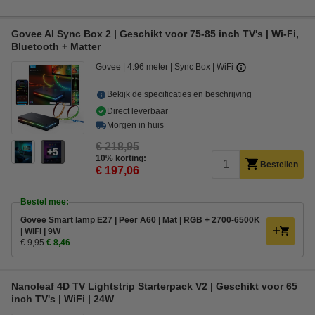
Govee AI Sync Box 2 | Geschikt voor 75-85 inch TV's | Wi-Fi,
Bluetooth + Matter
Govee
4.96 meter
Sync Box
WiFi
Bekijk de specificaties en beschrijving
Direct leverbaar
Morgen in huis
€ 218,95
5
10% korting:
Bestellen
€ 197,06
Bestel mee:
Govee Smart lamp E27 | Peer A60 | Mat | RGB + 2700-6500K
| WiFi | 9W
€ 9,95
€ 8,46
Nanoleaf 4D TV Lightstrip Starterpack V2 | Geschikt voor 65
inch TV's | WiFi | 24W