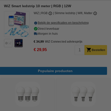
WiZ Smart ledstrip 10 meter | RGB | 12W
WiZ
RGB
Slimme ledstrip
Wifi, Matter
Bekijk de specificaties en beschrijving
Direct leverbaar
Morgen in huis
€ 34,99
WiZ Connected adviesprijs
3
€ 29,95
Bestellen
Populaire producten