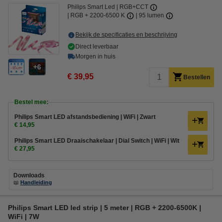
Philips Smart Led
RGB+CCT
RGB + 2200-6500 K
95 lumen
Bekijk de specificaties en beschrijving
Direct leverbaar
Morgen in huis
6
€ 39,95
Bestellen
Bestel mee:
Philips Smart LED afstandsbediening | WiFi | Zwart
€ 14,95
Philips Smart LED Draaischakelaar | Dial Switch | WiFi | Wit
€ 27,95
Downloads
📖
Handleiding
Philips Smart LED led strip | 5 meter | RGB + 2200-6500K |
WiFi | 7W