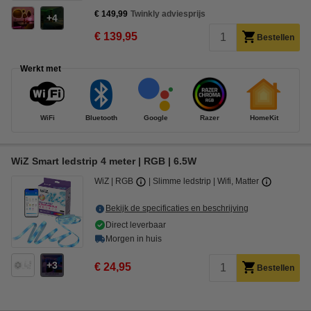
€ 149,99
Twinkly adviesprijs
4
€ 139,95
Bestellen
Werkt met
WiFi
Bluetooth
Google
Razer
HomeKit
WiZ Smart ledstrip 4 meter | RGB | 6.5W
WiZ
RGB
Slimme ledstrip
Wifi, Matter
Bekijk de specificaties en beschrijving
Direct leverbaar
Morgen in huis
3
€ 24,95
Bestellen