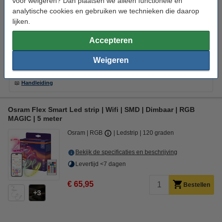
voor weigeren? Dan plaatsen we alleen functionele en
Levertijd <7 dagen
analytische cookies en gebruiken we technieken die daarop
lijken.
€ 75,95
Bestellen
3
Accepteren
Weigeren
Downloads
📖
Handleiding
Osram Flex Smart Led strip | Wifi | SMD | Dimbaar | RGB
MAGIC | 5 meter
Osram
RGB
Ledstrip
120 graden
Bekijk de specificaties en beschrijving
Levertijd <7 dagen
€ 65,95
Bestellen
3