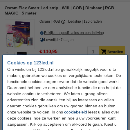
Osram Flex Smart Led strip | Wifi | COB | Dimbaar | RGB
MAGIC | 5 meter
Osram
RGB
Ledstrip
120 graden
Bekijk de specificaties en beschrijving
Levertijd <7 dagen
€ 110,95
Bestellen
3
Cookies op 123led.nl
Om winkelen bij 123led.nl zo gemakkelijk mogelijk voor u te
maken, gebruiken we cookies en vergelijkbare technieken. De
Downloads
functionele cookies zorgen ervoor dat de website goed werkt.
📖
Handleiding
Daarnaast hebben ze een analytische functie die ons helpt de
website continu te verbeteren. We laten u graag alleen
advertenties zien die aansluiten bij uw interesses en willen
Osram Flex Smart Led strip | Wifi | COB | Dimbaar | RGB
daarom cookies gebruiken om uw gedrag binnen en buiten
MAGIC | 3 meter
onze website te volgen. In ons
cookiebeleid
leest u alles over
Osram
RGB
Ledstrip
120 graden
deze cookies, hoe ze werken en hoe u uw voorkeuren kunt
aanpassen. Klik op accepteren om akkoord te gaan. Kiest u
Bekijk de specificaties en beschrijving