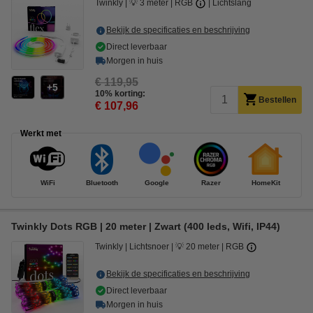
Twinkly
💡 3 meter
RGB
Lichtslang
Bekijk de specificaties en beschrijving
Direct leverbaar
Morgen in huis
€ 119,95
5
10% korting:
Bestellen
€ 107,96
Werkt met
WiFi
Bluetooth
Google
Razer
HomeKit
Twinkly Dots RGB | 20 meter | Zwart (400 leds, Wifi, IP44)
Twinkly
Lichtsnoer
💡 20 meter
RGB
Bekijk de specificaties en beschrijving
Direct leverbaar
Morgen in huis