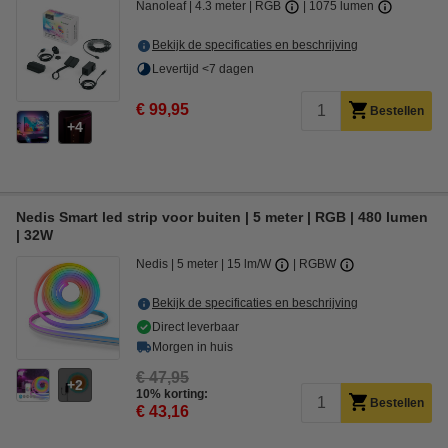
Nanoleaf
4.3 meter
RGB
1075 lumen
Bekijk de specificaties en beschrijving
Levertijd <7 dagen
€ 99,95
Bestellen
4
Nedis Smart led strip voor buiten | 5 meter | RGB | 480 lumen
| 32W
Nedis
5 meter
15 lm/W
RGBW
Bekijk de specificaties en beschrijving
Direct leverbaar
Morgen in huis
€ 47,95
2
10% korting:
Bestellen
€ 43,16