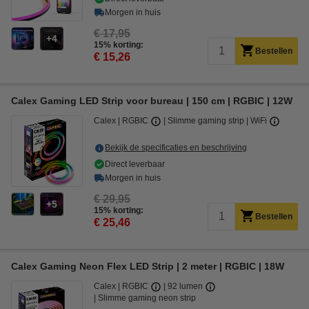
Morgen in huis
€ 17,95
4
15% korting:
Bestellen
€ 15,26
Calex Gaming LED Strip voor bureau | 150 cm | RGBIC | 12W
Calex
RGBIC
Slimme gaming strip
WiFi
Bekijk de specificaties en beschrijving
Direct leverbaar
Morgen in huis
€ 29,95
5
15% korting:
Bestellen
€ 25,46
Calex Gaming Neon Flex LED Strip | 2 meter | RGBIC | 18W
Calex
RGBIC
92 lumen
Slimme gaming neon strip