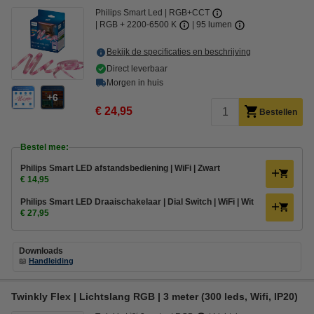
Philips Smart Led
RGB+CCT
RGB + 2200-6500 K
95 lumen
Bekijk de specificaties en beschrijving
Direct leverbaar
Morgen in huis
6
€ 24,95
Bestellen
Bestel mee:
Philips Smart LED afstandsbediening | WiFi | Zwart
€ 14,95
Philips Smart LED Draaischakelaar | Dial Switch | WiFi | Wit
€ 27,95
Downloads
📖
Handleiding
Twinkly Flex | Lichtslang RGB | 3 meter (300 leds, Wifi, IP20)