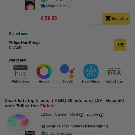
Direct leverbaar
Morgen in huis
€ 59,95
Bestellen
Bestel mee:
Philips Hue Bridge
€ 47,50
Werkt met
Philips Hue
Homey
Google
SmartThings
AduroSmart
Smart led strip 5 meter | RGB | 60 leds p/m | 12V | Geschikt
voor Philips Hue
Zigbee
123led
5 meter
RGB
Zigbee
Bekijk de specificaties en beschrijving
Direct leverbaar