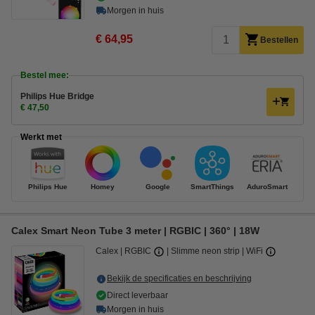
Morgen in huis
€ 64,95
Bestellen
Bestel mee:
Philips Hue Bridge
€ 47,50
Werkt met
Philips Hue
Homey
Google
SmartThings
AduroSmart
Calex Smart Neon Tube 3 meter | RGBIC | 360° | 18W
Calex
RGBIC
Slimme neon strip
WiFi
Bekijk de specificaties en beschrijving
Direct leverbaar
Morgen in huis