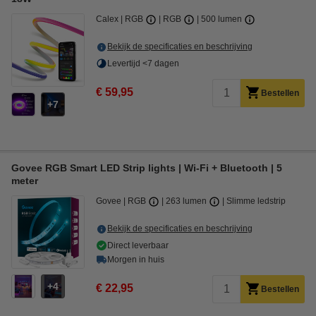
Calex
RGB
RGB
500 lumen
Bekijk de specificaties en beschrijving
Levertijd <7 dagen
€ 59,95
Bestellen
7
Govee RGB Smart LED Strip lights | Wi-Fi + Bluetooth | 5
meter
Govee
RGB
263 lumen
Slimme ledstrip
Bekijk de specificaties en beschrijving
Direct leverbaar
Morgen in huis
4
€ 22,95
Bestellen