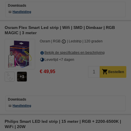
Downloads
📖
Handleiding
Osram Flex Smart Led strip | Wifi | SMD | Dimbaar | RGB
MAGIC | 3 meter
Osram
RGB
Ledstrip
120 graden
Bekijk de specificaties en beschrijving
Levertijd <7 dagen
€ 49,95
Bestellen
3
Downloads
📖
Handleiding
Philips Smart LED led strip | 15 meter | RGB + 2200-6500K |
WiFi | 20W