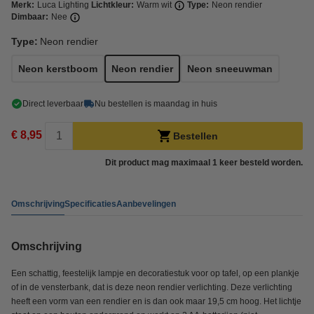
Merk:
Luca Lighting
Lichtkleur:
Warm wit
Type:
Neon rendier
Dimbaar:
Nee
Type:
Neon rendier
Neon kerstboom
Neon rendier
Neon sneeuwman
Direct leverbaar
Nu bestellen is maandag in huis
€ 8,95
Bestellen
Dit product mag maximaal 1 keer besteld worden.
Omschrijving
Specificaties
Aanbevelingen
Omschrijving
Een schattig, feestelijk lampje en decoratiestuk voor op tafel, op een plankje
of in de vensterbank, dat is deze neon rendier verlichting. Deze verlichting
heeft een vorm van een rendier en is dan ook maar 19,5 cm hoog. Het lichtje