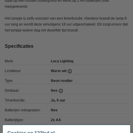
staat op een houten ondergrond en werkt op 2 AA-batterijen (niet
meegeleverd).
Het lampje is zelfs voorzien van een timerfunctie. Hierdoor brandt de lamp 6
uur lang en wordt deze vervolgens 18 uur uitgeschakeld. Dit zorgt ervoor dat
het lampje iedere dag om dezelfde tijd brandt.
Specificaties
Merk:
Luca Lighting
Lichtkleur:
Warm wit
Type:
Neon rendier
Dimbaar:
Nee
Timerfunctie:
Ja, 6 uur
Batterijen inbegrepen:
Nee
Batterijtype:
2x AA
Afmetingen:
10,5 x 5,5 x 19,5 cm (lxbxh)