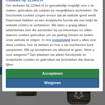
Cookies op 123led.nl
Om winkelen bij 123led.nl zo gemakkelijk mogelijk voor u te
Oud voor nieuw:
uw oude apparaat
maken, gebruiken we cookies en vergelijkbare technieken. De
functionele cookies zorgen ervoor dat de website goed werkt.
Bestel mee:
Daarnaast hebben ze een analytische functie die ons helpt de
website continu te verbeteren. We laten u graag alleen
Q-Nomic AA batterijen | 4 stuks
advertenties zien die aansluiten bij uw interesses en willen
€ 2,49
daarom cookies gebruiken om uw gedrag binnen en buiten
onze website te volgen. In ons
cookiebeleid
leest u alles over
deze cookies, hoe ze werken en hoe u uw voorkeuren kunt
Q-Nomic AA batterijen | 24 stuks
€ 9,95
aanpassen. Klik op accepteren om akkoord te gaan. Kiest u
voor weigeren? Dan plaatsen we alleen functionele en
analytische cookies en gebruiken we technieken die daarop
lijken.
Populaire producten
Accepteren
Weigeren