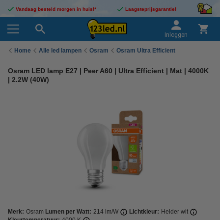
Vandaag besteld morgen in huis!*
Laagsteprijsgarantie!
Inloggen
Home
Alle led lampen
Osram
Osram Ultra Efficient
Osram LED lamp E27 | Peer A60 | Ultra Efficient | Mat | 4000K
| 2.2W (40W)
Merk:
Osram
Lumen per Watt:
214 lm/W
Lichtkleur:
Helder wit