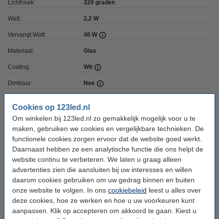
Lichthoek:
320 graden
Watt:
2,2 W
Vervangt Watt:
40 W
Materiaal:
Glas
Coating:
Wit
Dimbaar:
Nee
Voltage:
220-240 V
Cookies op 123led.nl
Voltage type:
AC
Om winkelen bij 123led.nl zo gemakkelijk mogelijk voor u te
maken, gebruiken we cookies en vergelijkbare technieken. De
Ingangsfrequentie:
50-60Hz
functionele cookies zorgen ervoor dat de website goed werkt.
Afmetingen:
105 x 60 x 60 mm (lxbxh)
Daarnaast hebben ze een analytische functie die ons helpt de
website continu te verbeteren. We laten u graag alleen
Diameter:
Ø 60 mm
advertenties zien die aansluiten bij uw interesses en willen
daarom cookies gebruiken om uw gedrag binnen en buiten
Werktemperatuur:
-20 tot +40 °C
onze website te volgen. In ons
cookiebeleid
leest u alles over
Beschermingsniveau:
IP20
deze cookies, hoe ze werken en hoe u uw voorkeuren kunt
aanpassen. Klik op accepteren om akkoord te gaan. Kiest u
Branduren:
50.000 uur