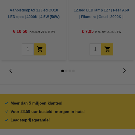
Aanbieding: 6x 123led GU10
123led LED lamp E27 | Peer A60
LED spot | 4000K | 4.5W (50W)
| Filament | Goud | 2000K |
Dimbaar | 4W (22W)
€ 10,50
€ 7,95
Inclusief 21% BTW
Inclusief 21% BTW
Meer dan 5 miljoen klanten!
Voor 23.59 uur besteld, morgen in huis!
Laagsteprijsgarantie!