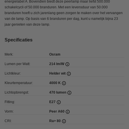
energielabel A. Bovendien biedt deze peerlamp maar liefst 500.000
schakelcycli of 50.000 branduren. Met een levensduur van 50.000
branduren hoeft u zich jarenlang geen zorgen te maken over het vervangen
van de lamp. Op basis van 6 branduren per dag, kunt u namelijk bijna 23
jaar genieten van deze lamp.
Specificaties
Merk:
Osram
Lumen per Watt:
214 lm/W
Lichtkleur:
Helder wit
Kleurtemperatuur:
4000 K
Lichtopbrengst:
470 lumen
Fitting:
E27
Vorm:
Peer A60
CRI:
Ra> 80