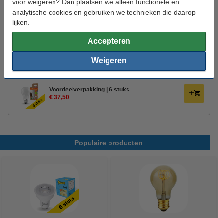
voor weigeren? Dan plaatsen we alleen functionele en
Aan/uitschakelingen:
500.000
analytische cookies en gebruiken we technieken die daarop
lijken.
Energielabel:
A
Accepteren
Oud voor nieuw:
uw oude apparaat
Weigeren
Aanbieding:
Voordeelverpakking | 6 stuks
€ 37,50
Populaire producten