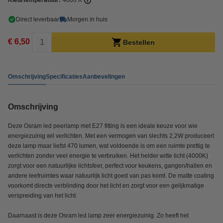
Kleurtemperatuur:
4000 K
Direct leverbaar
Morgen in huis
€ 6,50
Bestellen
Omschrijving
Specificaties
Aanbevelingen
Omschrijving
Deze Osram led peerlamp met E27 fitting is een ideale keuze voor wie
energiezuinig wil verlichten. Met een vermogen van slechts 2,2W produceert
deze lamp maar liefst 470 lumen, wat voldoende is om een ruimte prettig te
verlichten zonder veel energie te verbruiken. Het helder witte licht (4000K)
zorgt voor een natuurlijke lichtsfeer, perfect voor keukens, gangen/hallen en
andere leefruimtes waar natuurlijk licht goed van pas komt. De matte coating
voorkomt directe verblinding door het licht en zorgt voor een gelijkmatige
verspreiding van het licht.
Daarnaast is deze Osram led lamp zeer energiezuinig. Zo heeft het