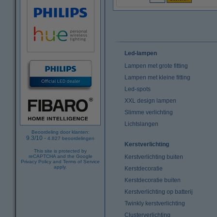
Led-lampen
Lampen met grote fitting
Lampen met kleine fitting
Led-spots
XXL design lampen
Slimme verlichting
Lichtslangen
Beoordeling door klanten:
9.3
/
10
-
4.827
beoordelingen
Kerstverlichting
This site is protected by
reCAPTCHA and the Google
Kerstverlichting buiten
Privacy Policy
and
Terms of Service
apply.
Kerstdecoratie
Kerstdecoratie buiten
Kerstverlichting op batterij
Twinkly kerstverlichting
Clusterverlichting