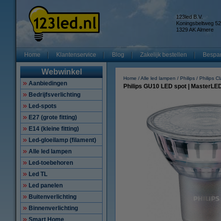
123led B.V.
Koningsbeltweg 52
1329 AK Almere
Home
Klantenservice
Blog
Zakelijk bestellen
Bespar
Webwinkel
Home
Alle led lampen
Philips
Philips Cl
Aanbiedingen
Philips GU10 LED spot | MasterLED 
Bedrijfsverlichting
Led-spots
E27 (grote fitting)
E14 (kleine fitting)
Led-gloeilamp (filament)
Alle led lampen
Led-toebehoren
Led TL
Led panelen
Buitenverlichting
Binnenverlichting
Smart Home