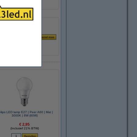
ilips LED lamp E27 | Peer A60 | Mat |
3000K | 8W (60W)
€ 2,95
(Inclusief 21% BTW)