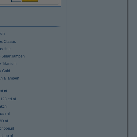
ken
ps Classic
ips Hue
io Smart lampen
x Titanium
x Gold
ania lampen
ed.nl
 123led.nl
kt.nl
ccu.nl
3D.nl
choon.nl
lshop.nl