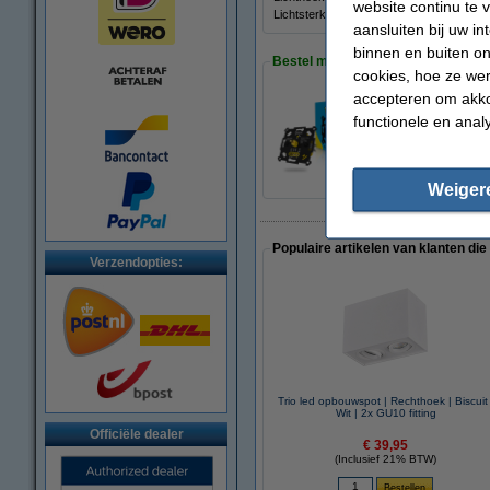
website continu te 
Lichtsterkte:
500 cd
aansluiten bij uw i
binnen en buiten on
Bestel mee:
cookies, hoe ze we
accepteren om akko
functionele en anal
Led dimmer 0-100W
€ 19,95
€ 17,96
Weiger
Populaire artikelen van klanten die
Verzendopties:
Trio led opbouwspot | Rechthoek | Biscuit 
Wit | 2x GU10 fitting
Officiële dealer
€ 39,95
(Inclusief 21% BTW)