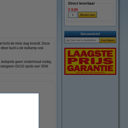
Direct leverbaar
€ 9,95
Nieuwsbrief
 licht de hele dag brandt. Deze
 sfeer kunt u de ledlamp ook
e ledspots geen onderhoud nodig;
e halogeen GU10 spots van 35W.