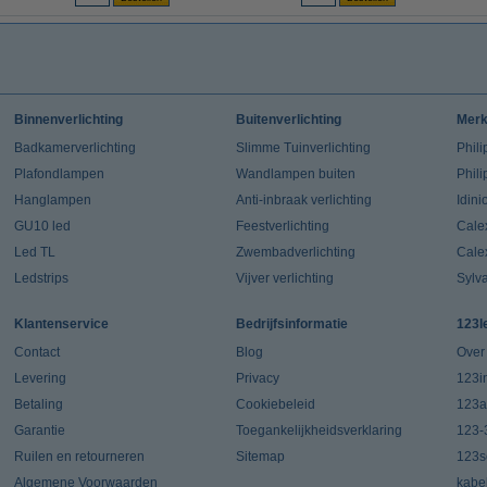
Binnenverlichting
Buitenverlichting
Mer
Badkamerverlichting
Slimme Tuinverlichting
Phili
Plafondlampen
Wandlampen buiten
Phil
Hanglampen
Anti-inbraak verlichting
Idin
GU10 led
Feestverlichting
Cale
Led TL
Zwembadverlichting
Cale
Ledstrips
Vijver verlichting
Sylv
Klantenservice
Bedrijfsinformatie
123l
Contact
Blog
Over
Levering
Privacy
123in
Betaling
Cookiebeleid
123a
Garantie
Toegankelijkheidsverklaring
123-
Ruilen en retourneren
Sitemap
123s
Algemene Voorwaarden
kabe