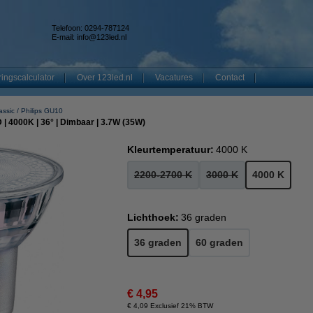
Telefoon: 0294-787124
E-mail:
info@123led.nl
ingscalculator
Over 123led.nl
Vacatures
Contact
assic
Philips GU10
| 4000K | 36° | Dimbaar | 3.7W (35W)
Kleurtemperatuur:
4000 K
2200-2700 K
3000 K
4000 K
Lichthoek:
36 graden
36 graden
60 graden
€ 4,95
€ 4,09 Exclusief 21% BTW