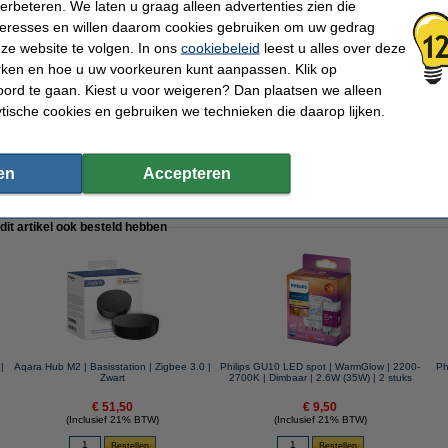
verbeteren. We laten u graag alleen advertenties zien die
nteresses en willen daarom cookies gebruiken om uw gedrag
ze website te volgen. In ons
cookiebeleid
leest u alles over deze
rken en hoe u uw voorkeuren kunt aanpassen. Klik op
ord te gaan. Kiest u voor weigeren? Dan plaatsen we alleen
ytische cookies en gebruiken we technieken die daarop lijken.
 | 123led huismerk
en
Accepteren
 dit artikel ook besteld hebben
|
Aqara Hub M2 | Basisstation | Zigbee 3.0 |
Philips GU10 LED spot | WarmGlow | 2200-
Ph
Zwart
2700K | Dimbaar | 2.6W (35W) | 2 stuks
€ 51,50
€ 9,50
(Inclusief 21% BTW)
(Inclusief 21% BTW)