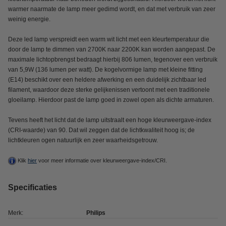
warmer naarmate de lamp meer gedimd wordt, en dat met verbruik van zeer
weinig energie.
Deze led lamp verspreidt een warm wit licht met een kleurtemperatuur die
door de lamp te dimmen van 2700K naar 2200K kan worden aangepast. De
maximale lichtopbrengst bedraagt hierbij 806 lumen, tegenover een verbruik
van 5,9W (136 lumen per watt). De kogelvormige lamp met kleine fitting
(E14) beschikt over een heldere afwerking en een duidelijk zichtbaar led
filament, waardoor deze sterke gelijkenissen vertoont met een traditionele
gloeilamp. Hierdoor past de lamp goed in zowel open als dichte armaturen.
Tevens heeft het licht dat de lamp uitstraalt een hoge kleurweergave-index
(CRI-waarde) van 90. Dat wil zeggen dat de lichtkwaliteit hoog is; de
lichtkleuren ogen natuurlijk en zeer waarheidsgetrouw.
Klik
hier
voor meer informatie over kleurweergave-index/CRI.
Specificaties
Merk:
Philips