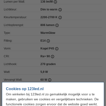
Lumen per Watt:
136 lm/W
Lichtkleur:
Dim to warm
Kleurtemperatuur:
2200-2700 K
Lichtopbrengst:
806 lumen
Type:
WarmGlow
Fitting:
E14
Vorm:
Kogel P45
CRI:
Ra> 90
Lichthoek:
270 graden
Watt:
5,9 W
Vervangt Watt:
60 W
Materiaal:
Glas
Cookies op 123led.nl
Om winkelen bij 123led.nl zo gemakkelijk mogelijk voor u te
Coating:
Helder
maken, gebruiken we cookies en vergelijkbare technieken. De
Dimbaar:
Ja
functionele cookies zorgen ervoor dat de website goed werkt.