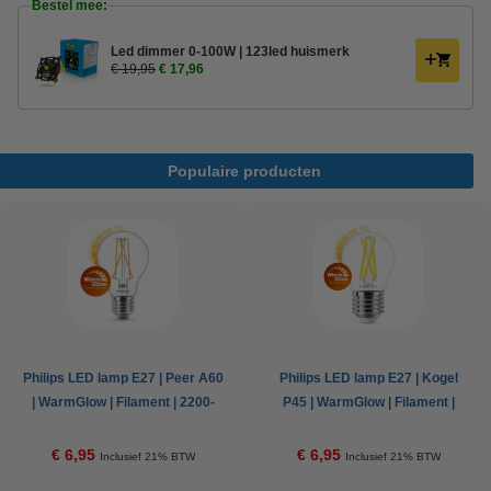
Bestel mee:
Led dimmer 0-100W | 123led huismerk
€ 19,95
€ 17,96
Populaire producten
Philips LED lamp E27 | Peer A60
Philips LED lamp E27 | Kogel
| WarmGlow | Filament | 2200-
P45 | WarmGlow | Filament |
2700K | 5.9W (60W)
2200-2700K | 5.9W (60W)
€ 6,95
€ 6,95
Inclusief 21% BTW
Inclusief 21% BTW