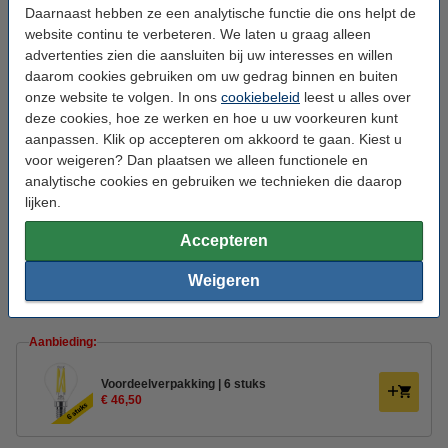
Daarnaast hebben ze een analytische functie die ons helpt de
Voltage:
220-240
website continu te verbeteren. We laten u graag alleen
advertenties zien die aansluiten bij uw interesses en willen
Ingangsfrequentie:
50-60Hz
daarom cookies gebruiken om uw gedrag binnen en buiten
Afmetingen:
45 x 80 mm (bxh)
onze website te volgen. In ons
cookiebeleid
leest u alles over
deze cookies, hoe ze werken en hoe u uw voorkeuren kunt
Beschermingsniveau:
IP20
aanpassen. Klik op accepteren om akkoord te gaan. Kiest u
Branduren:
15.000 uur
voor weigeren? Dan plaatsen we alleen functionele en
analytische cookies en gebruiken we technieken die daarop
Aan/uitschakelingen:
20.000
lijken.
Energielabel:
D
Accepteren
Extra info:
Energielabel
Weigeren
Oud voor nieuw:
uw oude apparaat
Aanbieding:
Voordeelverpakking | 6 stuks
€ 46,50