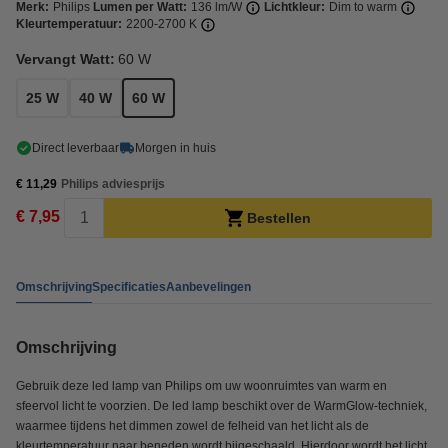
Merk:
Philips
Lumen per Watt:
136 lm/W
Lichtkleur:
Dim to warm
Kleurtemperatuur:
2200-2700 K
Vervangt Watt:
60 W
25 W
40 W
60 W
Direct leverbaar
Morgen in huis
€ 11,29
Philips adviesprijs
€ 7,95
Bestellen
Omschrijving
Specificaties
Aanbevelingen
Omschrijving
Gebruik deze led lamp van Philips om uw woonruimtes van warm en
sfeervol licht te voorzien. De led lamp beschikt over de WarmGlow-techniek,
waarmee tijdens het dimmen zowel de felheid van het licht als de
kleurtemperatuur naar beneden wordt bijgeschaald. Hierdoor wordt het licht