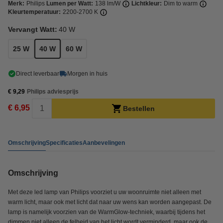
Merk:
Philips
Lumen per Watt:
138 lm/W
Lichtkleur:
Dim to warm
Kleurtemperatuur:
2200-2700 K
Vervangt Watt:
40 W
25 W
40 W
60 W
Direct leverbaar
Morgen in huis
€ 9,29
Philips adviesprijs
€ 6,95
Bestellen
Omschrijving
Specificaties
Aanbevelingen
Omschrijving
Met deze led lamp van Philips voorziet u uw woonruimte niet alleen met
warm licht, maar ook met licht dat naar uw wens kan worden aangepast. De
lamp is namelijk voorzien van de WarmGlow-techniek, waarbij tijdens het
dimmen niet alleen de felheid van het licht wordt verminderd, maar ook de