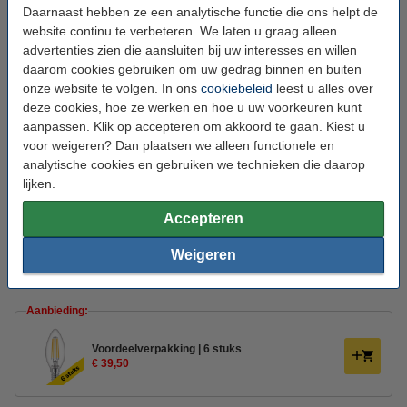
Daarnaast hebben ze een analytische functie die ons helpt de
Voltage:
220-240
website continu te verbeteren. We laten u graag alleen
advertenties zien die aansluiten bij uw interesses en willen
Ingangsfrequentie:
50-60Hz
daarom cookies gebruiken om uw gedrag binnen en buiten
Afmetingen:
35 x 97 mm (bxh)
onze website te volgen. In ons
cookiebeleid
leest u alles over
deze cookies, hoe ze werken en hoe u uw voorkeuren kunt
Beschermingsniveau:
IP20
aanpassen. Klik op accepteren om akkoord te gaan. Kiest u
Branduren:
15.000 uur
voor weigeren? Dan plaatsen we alleen functionele en
analytische cookies en gebruiken we technieken die daarop
Aan/uitschakelingen:
20.000
lijken.
Energielabel:
D
Accepteren
Extra info:
Energielabel
Weigeren
Oud voor nieuw:
uw oude apparaat
Aanbieding:
Voordeelverpakking | 6 stuks
€ 39,50