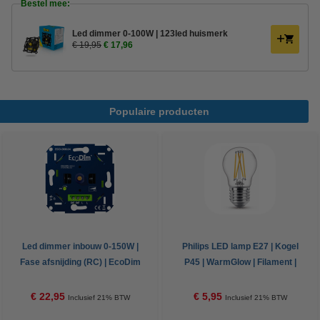
Bestel mee:
Led dimmer 0-100W | 123led huismerk
€ 19,95
€ 17,96
Populaire producten
Led dimmer inbouw 0-150W |
Philips LED lamp E27 | Kogel
Fase afsnijding (RC) | EcoDim
P45 | WarmGlow | Filament |
DIM.04
2200-2700K | 2.5W (25W)
€ 22,95
€ 5,95
Inclusief 21% BTW
Inclusief 21% BTW