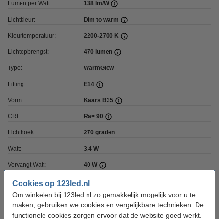
Lumen per Watt:
138 lm/W
Lichtkleur:
Dim to warm
Kleurtemperatuur:
2200-2700 K
Lichtopbrengst:
470 lumen
Type:
WarmGlow
Fitting:
E14
Vorm:
Kaars B35
CRI:
Ra> 90
Lichthoek:
270 graden
Watt:
3,4 W
Vervangt Watt:
40 W
Materiaal:
Glas
Cookies op 123led.nl
Om winkelen bij 123led.nl zo gemakkelijk mogelijk voor u te
Coating:
Helder
maken, gebruiken we cookies en vergelijkbare technieken. De
Dimbaar:
Ja
functionele cookies zorgen ervoor dat de website goed werkt.