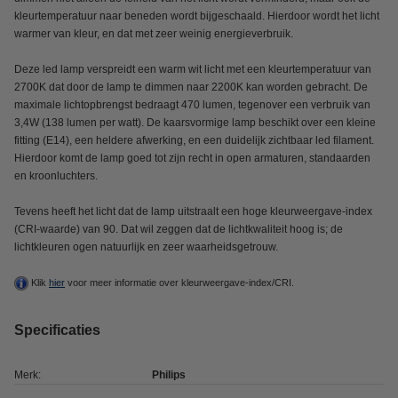
kleurtemperatuur naar beneden wordt bijgeschaald. Hierdoor wordt het licht
warmer van kleur, en dat met zeer weinig energieverbruik.
Deze led lamp verspreidt een warm wit licht met een kleurtemperatuur van
2700K dat door de lamp te dimmen naar 2200K kan worden gebracht. De
maximale lichtopbrengst bedraagt 470 lumen, tegenover een verbruik van
3,4W (138 lumen per watt). De kaarsvormige lamp beschikt over een kleine
fitting (E14), een heldere afwerking, en een duidelijk zichtbaar led filament.
Hierdoor komt de lamp goed tot zijn recht in open armaturen, standaarden
en kroonluchters.
Tevens heeft het licht dat de lamp uitstraalt een hoge kleurweergave-index
(CRI-waarde) van 90. Dat wil zeggen dat de lichtkwaliteit hoog is; de
lichtkleuren ogen natuurlijk en zeer waarheidsgetrouw.
Klik
hier
voor meer informatie over kleurweergave-index/CRI.
Specificaties
Merk:
Philips