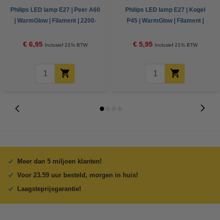
Philips LED lamp E27 | Peer A60
Philips LED lamp E27 | Kogel
| WarmGlow | Filament | 2200-
P45 | WarmGlow | Filament |
2700K | 3.4W (40W)
2200-2700K | 2.5W (25W)
€ 6,95
€ 5,95
Inclusief 21% BTW
Inclusief 21% BTW
Meer dan 5 miljoen klanten!
Voor 23.59 uur besteld, morgen in huis!
Laagsteprijsgarantie!