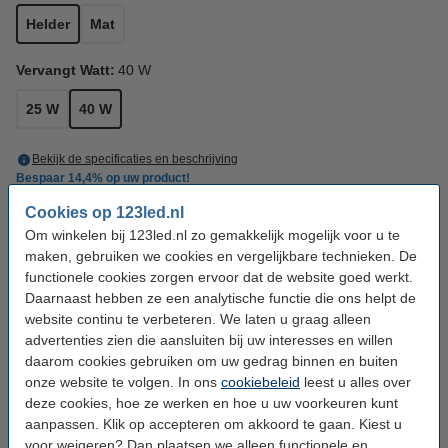
Helder
Mat
Vervangt Watt:
40 W
25 W
40 W
Bekijk de specificaties en beschrijving
Bespaar
14,4%
op uw product!
Direct leverbaar
Nu bestellen is maandag in huis
Cookies op 123led.nl
Om winkelen bij 123led.nl zo gemakkelijk mogelijk voor u te
€ 7,99
123led adviesprijs
maken, gebruiken we cookies en vergelijkbare technieken. De
€ 5,95
Bestellen
functionele cookies zorgen ervoor dat de website goed werkt.
Daarnaast hebben ze een analytische functie die ons helpt de
website continu te verbeteren. We laten u graag alleen
Aanbieding:
advertenties zien die aansluiten bij uw interesses en willen
daarom cookies gebruiken om uw gedrag binnen en buiten
Voordeelverpakking | 6 stuks
€ 34,50
onze website te volgen. In ons
cookiebeleid
leest u alles over
deze cookies, hoe ze werken en hoe u uw voorkeuren kunt
aanpassen. Klik op accepteren om akkoord te gaan. Kiest u
Bestel mee:
voor weigeren? Dan plaatsen we alleen functionele en