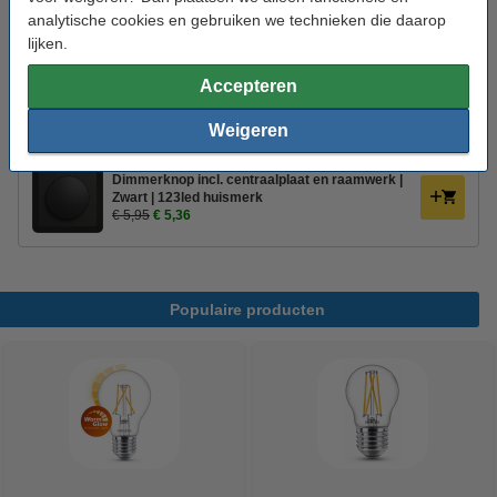
analytische cookies en gebruiken we technieken die daarop
Led dimmer 0-100W | 123led huismerk
lijken.
€ 19,95
€ 17,96
Accepteren
Dimmerknop incl. centraalplaat en raamwerk |
Wit | 123led huismerk
Weigeren
€ 5,95
Dimmerknop incl. centraalplaat en raamwerk |
Zwart | 123led huismerk
€ 5,95
€ 5,36
Populaire producten