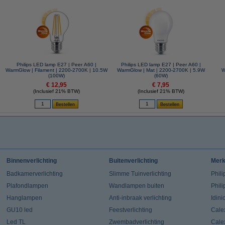
Philips LED lamp E27 | Peer A60 |
Philips LED lamp E27 | Peer A60 |
WarmGlow | Filament | 2200-2700K | 10.5W
WarmGlow | Mat | 2200-2700K | 5.9W
W
(100W)
(60W)
€ 12,95
€ 7,95
(Inclusief 21% BTW)
(Inclusief 21% BTW)
Binnenverlichting
Buitenverlichting
Mer
Badkamerverlichting
Slimme Tuinverlichting
Phili
Plafondlampen
Wandlampen buiten
Phil
Hanglampen
Anti-inbraak verlichting
Idin
GU10 led
Feestverlichting
Cale
Led TL
Zwembadverlichting
Cale