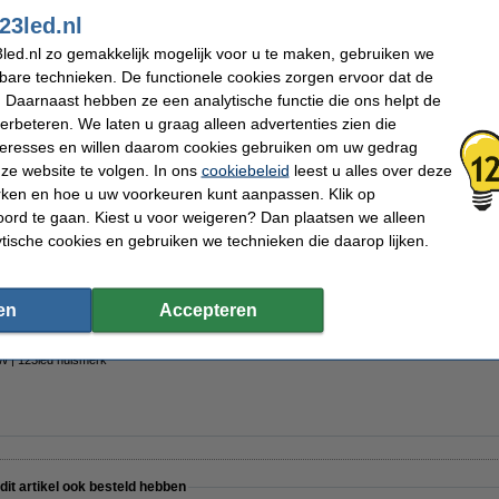
Branduren:
15.000 uur
23led.nl
Aan/uitschakelingen:
20.000
Energielabel:
D
led.nl zo gemakkelijk mogelijk voor u te maken, gebruiken we
Extra info:
Energielabel
kbare technieken. De functionele cookies zorgen ervoor dat de
Oud voor nieuw:
uw oude apparaat
 Daarnaast hebben ze een analytische functie die ons helpt de
verbeteren. We laten u graag alleen advertenties zien die
nteresses en willen daarom cookies gebruiken om uw gedrag
ze website te volgen. In ons
cookiebeleid
leest u alles over deze
rken en hoe u uw voorkeuren kunt aanpassen. Klik op
 | 6 stuks
ord te gaan. Kiest u voor weigeren? Dan plaatsen we alleen
ytische cookies en gebruiken we technieken die daarop lijken.
en
Accepteren
 | 123led huismerk
 dit artikel ook besteld hebben