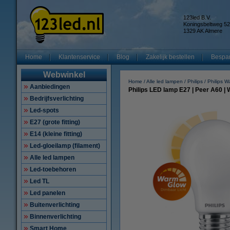
123led B.V.
Koningsbeltweg 52
1329 AK Almere
Home
Klantenservice
Blog
Zakelijk bestellen
Bespar
Webwinkel
Home
Alle led lampen
Philips
Philips 
Aanbiedingen
Philips LED lamp E27 | Peer A60 |
Bedrijfsverlichting
Led-spots
E27 (grote fitting)
E14 (kleine fitting)
Led-gloeilamp (filament)
Alle led lampen
Led-toebehoren
Led TL
Led panelen
Buitenverlichting
Binnenverlichting
Smart Home