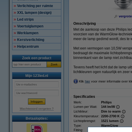
Verlichting per ruimte
XXL lampen (design)
vergrote
Led strips
Omschrijving
Voertuiglampen
Met de aankoop van deze Philips led 
Werklampen
voorzien van de WarmGlow-techniek, 
meer de lamp gedimd wordt, des te w
Kerstverlichting
Helpcentrum
Met een vermogen van 10,5W verspre
bedraagt de maximale lichtopbrengst
binnenkant van de lamp niet zichtbaa
Zoek een product
Zoek
Tevens heeft het licht dat de lamp u
lichtkleuren ogen natuurlijk en zeer
Mijn 123led.nl
Klik
hier
voor meer informatie over k
Specificaties
Merk:
Philips
Lumen per Watt:
144 lm/W
Wachtwoord vergeten ?
Lichtkleur:
Dim to warm
Kleurtemperatuur:
2200-2700 K
Betaalopties:
Lichtopbrengst:
1521 lumen
Type:
WarmGlow
Fitting:
E27