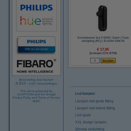
Snoerdimmer led 0-50W | Zwart | Fase
afsnijding (RC) | EcoDim DIM.08
€ 17,95
(Inclusief 21% BTW)
Beoordeling door klanten:
9.3
/
10
-
4.827
beoordelingen
This site is protected by
Led-lampen
reCAPTCHA and the Google
Privacy Policy
and
Terms of Service
apply.
Lampen met grote fitting
Lampen met kleine fitting
Led-spots
XXL design lampen
Slimme verlichting