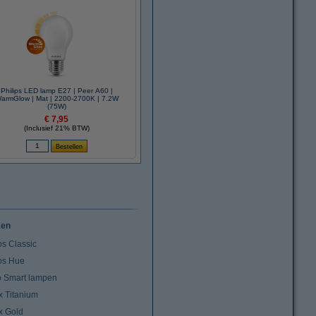
Philips LED lamp E27 | Peer A60 |
armGlow | Mat | 2200-2700K | 7.2W
(75W)
€ 7,95
(Inclusief 21% BTW)
ken
ps Classic
ips Hue
io Smart lampen
x Titanium
x Gold