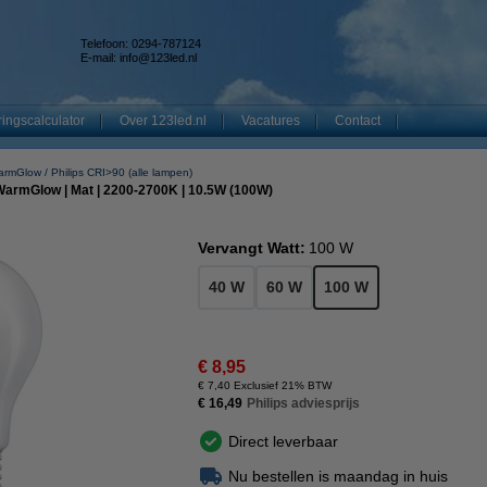
Telefoon: 0294-787124
E-mail:
info@123led.nl
ingscalculator
Over 123led.nl
Vacatures
Contact
WarmGlow
Philips CRI>90 (alle lampen)
 WarmGlow | Mat | 2200-2700K | 10.5W (100W)
Vervangt Watt:
100 W
40 W
60 W
100 W
€ 8,95
€ 7,40 Exclusief 21% BTW
€ 16,49
Philips adviesprijs
Direct leverbaar
Nu bestellen is maandag in huis