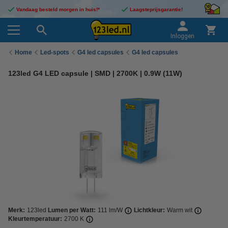
Vandaag besteld morgen in huis!*
Laagsteprijsgarantie!
Inloggen
Home
Led-spots
G4 led capsules
G4 led capsules
123led G4 LED capsule | SMD | 2700K | 0.9W (11W)
Merk:
123led
Lumen per Watt:
111 lm/W
Lichtkleur:
Warm wit
Kleurtemperatuur:
2700 K