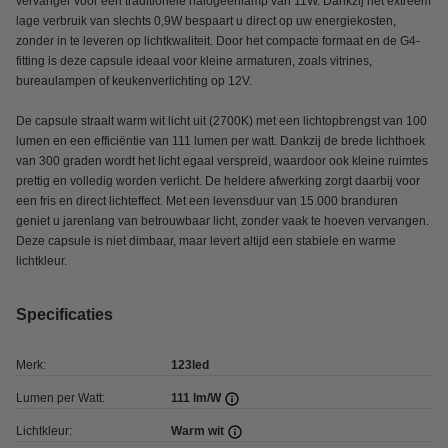
vervanger voor een traditionele halogeenlamp van 11W. Dankzij het extreem
lage verbruik van slechts 0,9W bespaart u direct op uw energiekosten,
zonder in te leveren op lichtkwaliteit. Door het compacte formaat en de G4-
fitting is deze capsule ideaal voor kleine armaturen, zoals vitrines,
bureaulampen of keukenverlichting op 12V.
De capsule straalt warm wit licht uit (2700K) met een lichtopbrengst van 100
lumen en een efficiëntie van 111 lumen per watt. Dankzij de brede lichthoek
van 300 graden wordt het licht egaal verspreid, waardoor ook kleine ruimtes
prettig en volledig worden verlicht. De heldere afwerking zorgt daarbij voor
een fris en direct lichteffect. Met een levensduur van 15.000 branduren
geniet u jarenlang van betrouwbaar licht, zonder vaak te hoeven vervangen.
Deze capsule is niet dimbaar, maar levert altijd een stabiele en warme
lichtkleur.
Specificaties
Merk:
123led
Lumen per Watt:
111 lm/W
Lichtkleur:
Warm wit