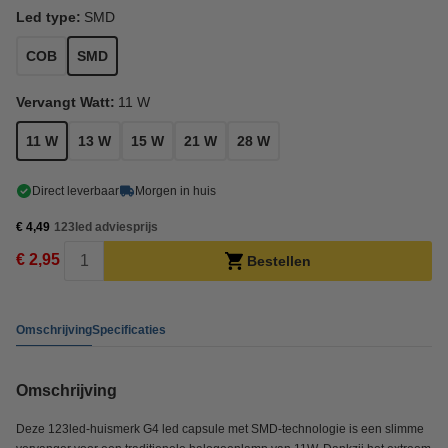
Led type:
SMD
COB
SMD
Vervangt Watt:
11 W
11 W
13 W
15 W
21 W
28 W
Direct leverbaar
Morgen in huis
€ 4,49
123led adviesprijs
€ 2,95
Bestellen
Omschrijving
Specificaties
Omschrijving
Deze 123led-huismerk G4 led capsule met SMD-technologie is een slimme