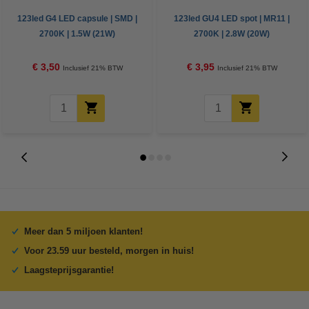
123led G4 LED capsule | SMD |
123led GU4 LED spot | MR11 |
2700K | 1.5W (21W)
2700K | 2.8W (20W)
€ 3,50
€ 3,95
Inclusief 21% BTW
Inclusief 21% BTW
Meer dan 5 miljoen klanten!
Voor 23.59 uur besteld, morgen in huis!
Laagsteprijsgarantie!