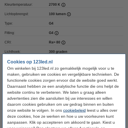
Kleurtemperatuur:
2700 K
Lichtopbrengst:
100 lumen
Type:
G4
Fitting:
G4
CRI:
Ra> 80
Lichthoek:
300 graden
Led type:
SMD
Cookies op 123led.nl
Om winkelen bij 123led.nl zo gemakkelijk mogelijk voor u te
Watt:
0,9 W
maken, gebruiken we cookies en vergelijkbare technieken. De
functionele cookies zorgen ervoor dat de website goed werkt.
Vervangt Watt:
11 W
Daarnaast hebben ze een analytische functie die ons helpt de
Coating:
Helder
website continu te verbeteren. We laten u graag alleen
advertenties zien die aansluiten bij uw interesses en willen
Dimbaar:
Nee
daarom cookies gebruiken om uw gedrag binnen en buiten
Voltage:
12 V
onze website te volgen. In ons
cookiebeleid
leest u alles over
deze cookies, hoe ze werken en hoe u uw voorkeuren kunt
Ingangsfrequentie:
50Hz
aanpassen. Klik op accepteren om akkoord te gaan. Kiest u
Hoogte:
33 mm