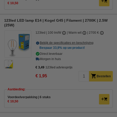
€ 10,50
123led LED lamp E14 | Kogel G45 | Filament | 2700K | 2.5W
(25W)
123led
100 lm/W
Warm wit
2700 K
Bekijk de specificaties en beschrijving
Bespaar
33,9%
op uw product!
Direct leverbaar
Morgen in huis
€ 3,49
123led adviesprijs
€ 1,95
Bestellen
Aanbieding:
Voordeelverpakking | 6 stuks
€ 10,50