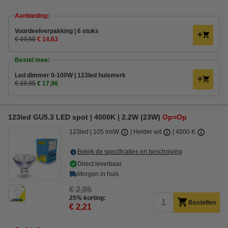
Aanbieding:
Voordeelverpakking | 6 stuks
€ 19,50
€ 14,63
Bestel mee:
Led dimmer 0-100W | 123led huismerk
€ 19,95
€ 17,96
123led GU5.3 LED spot | 4000K | 2.2W (23W)
Op=Op
123led
105 lm/W
Helder wit
4000 K
Bekijk de specificaties en beschrijving
Direct leverbaar
Morgen in huis
€ 2,95
25% korting:
Bestellen
€ 2,21