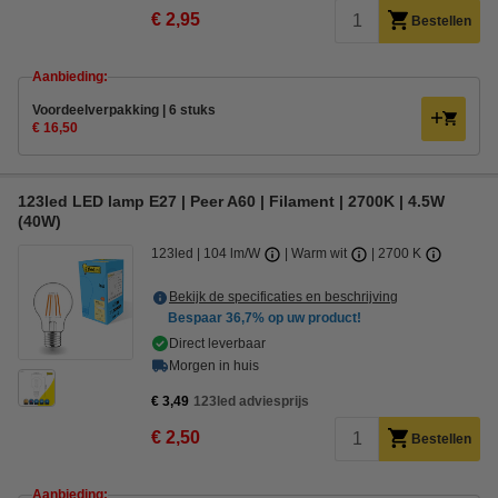
€ 2,95
Bestellen
Aanbieding:
Voordeelverpakking | 6 stuks
€ 16,50
123led LED lamp E27 | Peer A60 | Filament | 2700K | 4.5W
(40W)
123led
104 lm/W
Warm wit
2700 K
Bekijk de specificaties en beschrijving
Bespaar
36,7%
op uw product!
Direct leverbaar
Morgen in huis
€ 3,49
123led adviesprijs
€ 2,50
Bestellen
Aanbieding: