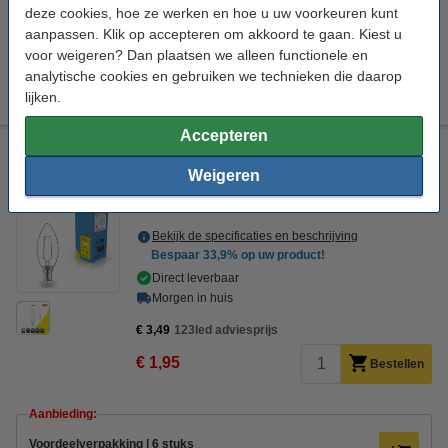
deze cookies, hoe ze werken en hoe u uw voorkeuren kunt
aanpassen. Klik op accepteren om akkoord te gaan. Kiest u
Aanbieding:
voor weigeren? Dan plaatsen we alleen functionele en
Voordeelverpakking | 6 stuks
analytische cookies en gebruiken we technieken die daarop
€ 10,50
lijken.
Accepteren
123led LED lamp E14 | Kaars C35 | Filament | 2700K | 2.5W
(25W)
Weigeren
123led
100 lm/W
Warm wit
2700 K
Bekijk de specificaties en beschrijving
Bespaar
33,9%
op uw product!
Direct leverbaar
Morgen in huis
€ 3,49
123led adviesprijs
€ 1,95
Bestellen
Aanbieding:
Voordeelverpakking | 6 stuks