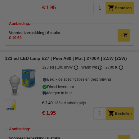
€ 1,95
Bestellen
Aanbieding:
Voordeelverpakking | 6 stuks
€ 10,50
123led LED lamp E27 | Peer A60 | Mat | 2700K | 2.5W (25W)
123led
100 lm/W
Warm wit
2700 K
Bekijk de specificaties en beschrijving
Direct leverbaar
Morgen in huis
€ 2,49
123led adviesprijs
€ 1,95
Bestellen
Aanbieding:
Voordeelverpakking | 6 stuks