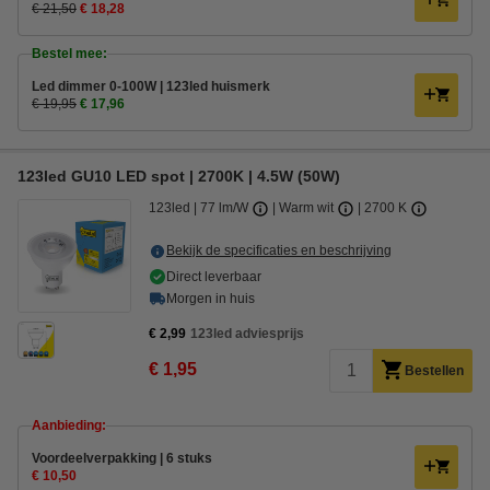
€ 21,50
€ 18,28
Bestel mee:
Led dimmer 0-100W | 123led huismerk
€ 19,95
€ 17,96
123led GU10 LED spot | 2700K | 4.5W (50W)
123led
77 lm/W
Warm wit
2700 K
Bekijk de specificaties en beschrijving
Direct leverbaar
Morgen in huis
€ 2,99
123led adviesprijs
€ 1,95
Bestellen
Aanbieding:
Voordeelverpakking | 6 stuks
€ 10,50