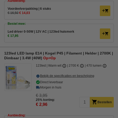
Aanbieding:
Voordeelverpakking | 6 stuks
€ 16,50
€ 14,03
Bestel mee:
Led driver 0-50W | 12V AC | 123led huismerk
€ 17,95
123led LED lamp E14 | Kogel P45 | Filament | Helder | 2700K |
Dimbaar | 3.4W (40W)
Op=Op
123led
Warm wit
2700 K
470 lumen
Bekijk de specificaties en beschrijving
Direct leverbaar
Morgen in huis
€ 3,95
25% korting:
Bestellen
€ 2,96
Aanbieding: