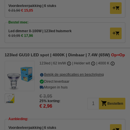
Voordeelverpakking | 6 stuks
€ 21,50
€ 15,05
Bestel mee:
Led dimmer 0-100W | 123led huismerk
€ 19,95
€ 17,96
123led GU10 LED spot | 4000K | Dimbaar | 7.4W (65W)
Op=Op
123led
62 lm/W
Helder wit
4000 K
Bekijk de specificaties en beschrijving
Direct leverbaar
Morgen in huis
€ 3,95
25% korting:
Bestellen
€ 2,96
Aanbieding:
Voordeelverpakking | 6 stuks