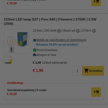
€ 10,50
123led LED lamp E27 | Peer A60 | Filament | 2700K | 2.5W
(25W)
123led
100 lm/W
Warm wit
2700 K
Bekijk de specificaties en beschrijving
Bespaar
50,6%
op uw product!
Direct leverbaar
Morgen in huis
€ 3,49
123led adviesprijs
€ 1,95
Bestellen
Aanbieding:
Voordeelverpakking | 6 stuks
€ 10,50