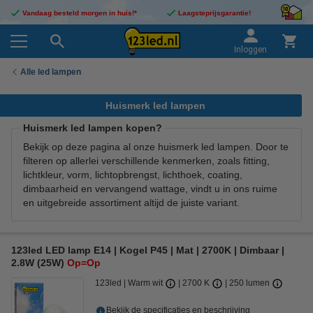
Vandaag besteld morgen in huis!*
Laagsteprijsgarantie!
Inloggen
Alle led lampen
Huismerk led lampen
Huismerk led lampen kopen?
Bekijk op deze pagina al onze huismerk led lampen. Door te
filteren op allerlei verschillende kenmerken, zoals fitting,
lichtkleur, vorm, lichtopbrengst, lichthoek, coating,
dimbaarheid en vervangend wattage, vindt u in ons ruime
en uitgebreide assortiment altijd de juiste variant.
123led LED lamp E14 | Kogel P45 | Mat | 2700K | Dimbaar |
2.8W (25W)
Op=Op
123led
Warm wit
2700 K
250 lumen
Bekijk de specificaties en beschrijving