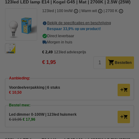
123led LED lamp E14 | Kogel G45 | Mat | 2700K | 2.5W (25W)
123led
100 lm/W
Warm wit
2700 K
Bekijk de specificaties en beschrijving
Bespaar
33,9%
op uw product!
Direct leverbaar
Morgen in huis
€ 2,49
123led adviesprijs
€ 1,95
Bestellen
Aanbieding:
Voordeelverpakking | 6 stuks
€ 10,50
Bestel mee:
Led dimmer 0-100W | 123led huismerk
€ 19,95
€ 17,96