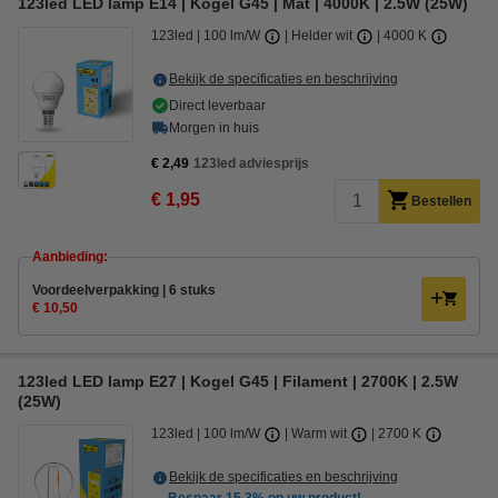
123led LED lamp E14 | Kogel G45 | Mat | 4000K | 2.5W (25W)
123led
100 lm/W
Helder wit
4000 K
Bekijk de specificaties en beschrijving
Direct leverbaar
Morgen in huis
€ 2,49
123led adviesprijs
€ 1,95
Bestellen
Aanbieding:
Voordeelverpakking | 6 stuks
€ 10,50
123led LED lamp E27 | Kogel G45 | Filament | 2700K | 2.5W
(25W)
123led
100 lm/W
Warm wit
2700 K
Bekijk de specificaties en beschrijving