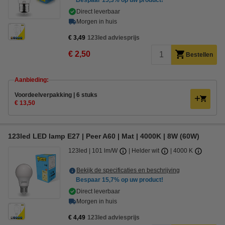
Bespaar
15,3%
op uw product!
Direct leverbaar
Morgen in huis
€ 3,49
123led adviesprijs
€ 2,50
Bestellen
Aanbieding:
Voordeelverpakking | 6 stuks
€ 13,50
123led LED lamp E27 | Peer A60 | Mat | 4000K | 8W (60W)
123led
101 lm/W
Helder wit
4000 K
Bekijk de specificaties en beschrijving
Bespaar
15,7%
op uw product!
Direct leverbaar
Morgen in huis
€ 4,49
123led adviesprijs