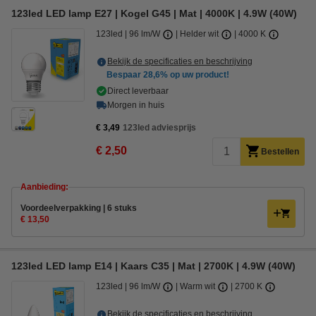
123led LED lamp E27 | Kogel G45 | Mat | 4000K | 4.9W (40W)
123led
96 lm/W
Helder wit
4000 K
Bekijk de specificaties en beschrijving
Bespaar
28,6%
op uw product!
Direct leverbaar
Morgen in huis
€ 3,49
123led adviesprijs
€ 2,50
Bestellen
Aanbieding:
Voordeelverpakking | 6 stuks
€ 13,50
123led LED lamp E14 | Kaars C35 | Mat | 2700K | 4.9W (40W)
123led
96 lm/W
Warm wit
2700 K
Bekijk de specificaties en beschrijving