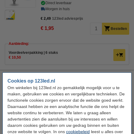
Direct leverbaar
Morgen in huis
€ 2,49
123led adviesprijs
€ 1,95
Bestellen
Aanbieding:
Voordeelverpakking | 6 stuks
€ 10,50
123led LED lamp E14 | Kaars C35 | Mat | 4000K | 2.5W (25W)
Cookies op 123led.nl
123led
100 lm/W
Helder wit
4000 K
Om winkelen bij 123led.nl zo gemakkelijk mogelijk voor u te
maken, gebruiken we cookies en vergelijkbare technieken. De
Bekijk de specificaties en beschrijving
functionele cookies zorgen ervoor dat de website goed werkt.
Direct leverbaar
Daarnaast hebben ze een analytische functie die ons helpt de
Morgen in huis
website continu te verbeteren. We laten u graag alleen
advertenties zien die aansluiten bij uw interesses en willen
€ 2,49
123led adviesprijs
daarom cookies gebruiken om uw gedrag binnen en buiten
€ 1,95
Bestellen
onze website te volgen. In ons
cookiebeleid
leest u alles over