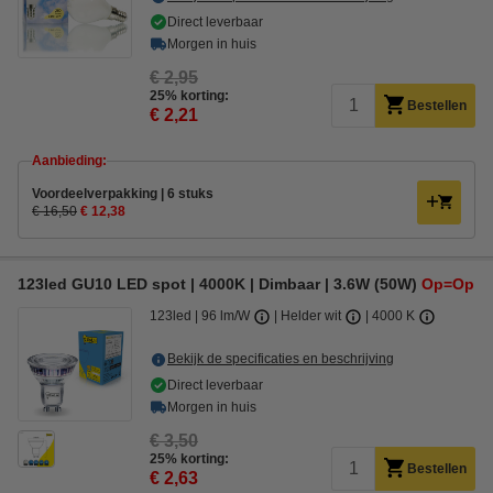
Direct leverbaar
Morgen in huis
€ 2,95
25% korting:
Bestellen
€ 2,21
Aanbieding:
Voordeelverpakking | 6 stuks
€ 16,50
€ 12,38
123led GU10 LED spot | 4000K | Dimbaar | 3.6W (50W)
Op=Op
123led
96 lm/W
Helder wit
4000 K
Bekijk de specificaties en beschrijving
Direct leverbaar
Morgen in huis
€ 3,50
25% korting:
Bestellen
€ 2,63