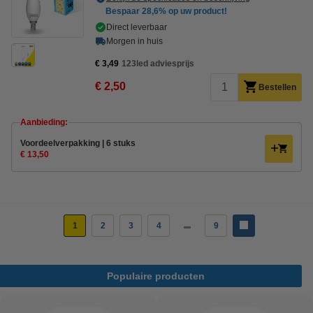
Bespaar
28,6%
op uw product!
Direct leverbaar
Morgen in huis
€ 3,49
123led adviesprijs
€ 2,50
Bestellen
Aanbieding:
Voordeelverpakking | 6 stuks
€ 13,50
1
2
3
4
9
Populaire producten