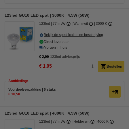
123led GU10 LED spot | 3000K | 4.5W (50W)
123led
77 lm/W
Warm wit
3000 K
Bekijk de specificaties en beschrijving
Direct leverbaar
Morgen in huis
€ 2,99
123led adviesprijs
€ 1,95
Bestellen
Aanbieding:
Voordeelverpakking | 6 stuks
€ 10,50
123led GU10 LED spot | 4000K | 4.5W (50W)
123led
77 lm/W
Helder wit
4000 K