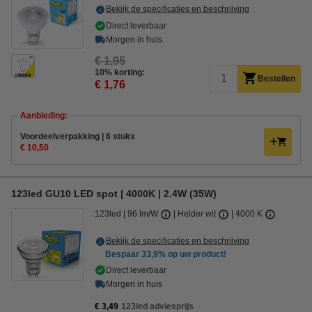
Bekijk de specificaties en beschrijving
Direct leverbaar
Morgen in huis
€ 1,95
10% korting:
Bestellen
€ 1,76
Aanbieding:
Voordeelverpakking | 6 stuks
€ 10,50
123led GU10 LED spot | 4000K | 2.4W (35W)
123led
96 lm/W
Helder wit
4000 K
Bekijk de specificaties en beschrijving
Bespaar
33,9%
op uw product!
Direct leverbaar
Morgen in huis
€ 3,49
123led adviesprijs