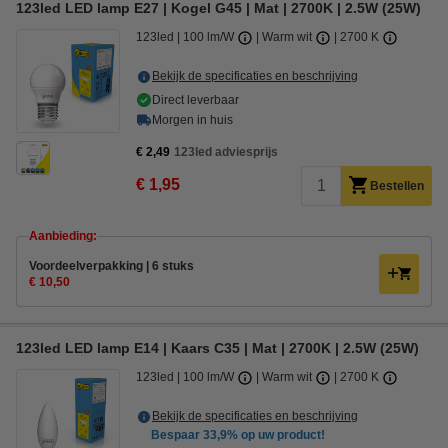
123led LED lamp E27 | Kogel G45 | Mat | 2700K | 2.5W (25W)
123led
100 lm/W
Warm wit
2700 K
Bekijk de specificaties en beschrijving
Direct leverbaar
Morgen in huis
€ 2,49
123led adviesprijs
€ 1,95
Bestellen
Aanbieding:
Voordeelverpakking | 6 stuks
€ 10,50
123led LED lamp E14 | Kaars C35 | Mat | 2700K | 2.5W (25W)
123led
100 lm/W
Warm wit
2700 K
Bekijk de specificaties en beschrijving
Bespaar
33,9%
op uw product!