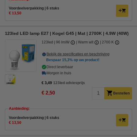
Voordeelverpakking | 6 stuks
€ 13,50
123led LED lamp E27 | Kogel G45 | Mat | 2700K | 4.9W (40W)
123led
96 lm/W
Warm wit
2700 K
Bekijk de specificaties en beschrijving
Bespaar
15,3%
op uw product!
Direct leverbaar
Morgen in huis
€ 3,49
123led adviesprijs
€ 2,50
Bestellen
Aanbieding:
Voordeelverpakking | 6 stuks
€ 13,50