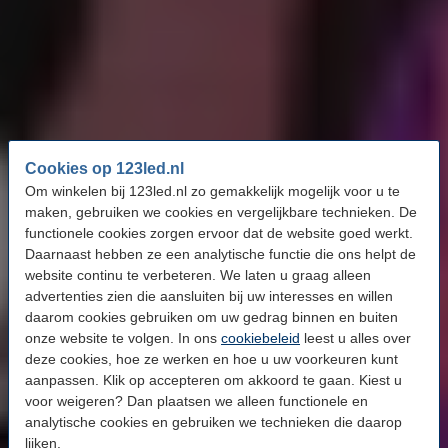
Hoge lichtopbrengst voor accentverlichting:
afhankelijk
van het model bieden de wandlampen een maximale
lichtopbrengst tot 850 lumen (Liane) of 1400 lumen (Sana).
Lumen geeft aan hoeveel licht een lamp uitstraalt. Hoe hoger
het aantal lumen, hoe helderder het licht. Hierdoor blijft het
accentlicht goed zichtbaar op de muur.
Dimbaar voor extra comfort:
de lichtsterkte is eenvoudig
Cookies op 123led.nl
instelbaar, zodat het licht altijd aansluit bij de gewenste sfeer in
Om winkelen bij 123led.nl zo gemakkelijk mogelijk voor u te
de ruimte. Hierdoor voorkomt u dat het licht te fel of te zacht is
maken, gebruiken we cookies en vergelijkbare technieken. De
en zorgt u voor een prettig en gebalanceerd lichtbeeld,
functionele cookies zorgen ervoor dat de website goed werkt.
passend bij elk moment van de dag.
Daarnaast hebben ze een analytische functie die ons helpt de
website continu te verbeteren. We laten u graag alleen
Keuze uit verschillende modellen met eigen
advertenties zien die aansluiten bij uw interesses en willen
kenmerken:
binnen ons zijn onder andere de Philips Hue
daarom cookies gebruiken om uw gedrag binnen en buiten
Liane en Sana wandlampen beschikbaar. De Liane wandlamp
onze website te volgen. In ons
cookiebeleid
leest u alles over
heeft een slanke, langwerpige vorm en is geschikt voor subtiel
deze cookies, hoe ze werken en hoe u uw voorkeuren kunt
accentlicht. De Sana wandlamp heeft een ronde vorm en een
aanpassen. Klik op accepteren om akkoord te gaan. Kiest u
hogere lichtopbrengst, waardoor deze meer licht verspreidt en
voor weigeren? Dan plaatsen we alleen functionele en
sterker aanwezig is in de ruimte.
analytische cookies en gebruiken we technieken die daarop
lijken.
Modern en herkenbaar design:
de Philips Hue wandlampen