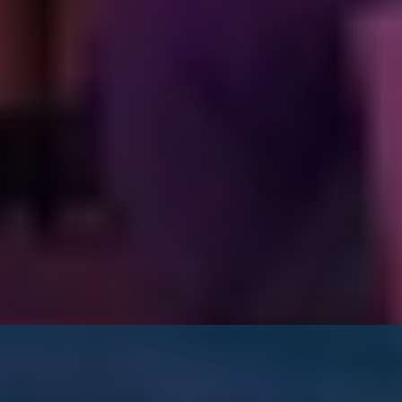
Bediening via Bluetooth
Via Bluetooth koppelt u de wandlamp direct aan de Philips
Hue-app. Dit is geschikt voor basisbediening in één kamer en
ideaal om snel te starten zonder extra apparatuur. Met
Bluetooth kunt u maximaal 10 lampen verbinden. Functies
zoals het instellen van timers en schema’s zijn hierbij niet
beschikbaar.
Bediening via Philips Hue Bridge
Met een
Philips Hue Bridge
activeert u het
Zigbee
-netwerk.
Hiermee bedient u de verlichting ook buitenshuis, koppelt u
meerdere kamers en kunt u tot 50 lampen en accessoires
toevoegen. Daarnaast maakt de bridge het mogelijk om timers,
schema’s en automatiseringen in te stellen voor uitgebreid
gebruik.
Slimme schema’s en automatisering
Stel vaste momenten in waarop het licht automatisch verandert
gedurende de dag. Zo kunt u kiezen voor ‘Ontspannen’ met
warm en zacht licht in de avond, ‘Lezen’ met iets helderder wit
licht, ‘Concentreren’ met koeler wit licht voor focus en ’Energie’
met helder, fris licht om actief te blijven. Op deze manier past
de verlichting zich automatisch aan uw dagritme aan en heeft u