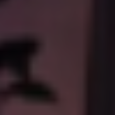
Philips Hue wall switch module (1 stuk, Wit)
€ 42,95
Slimme Philips Hue wandlampen voor sfeervol
accentlicht
Philips Hue wandlampen zijn slimme designlampen voor binnen
die zorgen voor sfeervol accentlicht op de muur. Door het
indirecte lichteffect ontstaat een rustige en moderne uitstraling,
waardoor deze wandlampen goed passen in onder andere
woonkamers, slaapkamers en gangen. Binnen ons
Philips Hue
assortiment vindt u verschillende modellen, zoals de Liane en
Sana wandlampen, elk met een eigen vorm en lichtopbrengst.
De
wandlampen
zijn uitgevoerd in White & Color Ambiance,
waardoor u kunt kiezen uit zowel wittinten als RGB-kleuren. Het
licht is eenvoudig aan te passen aan het moment van de dag en
uw persoonlijke voorkeur. Dankzij het moderne ontwerp en de
keuze uit zwarte en witte uitvoeringen sluiten Philips Hue
wandlampen aan bij verschillende interieurstijlen. In de