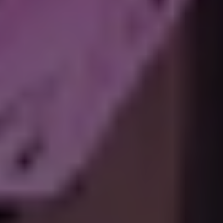
Philips Hue Smart wandlamp buiten E27 | Turaco |
Rechthoek | White & Color Ambiance | IP44 | Zigbee |
Antraciet | 8.1W
Philips Hue
136 lm/W
4000 K
1100 lumen
Bekijk de specificaties en beschrijving
Levertijd <7 dagen
€ 99,99
Philips Hue adviesprijs
4
€ 92,95
Bestellen
💡 Smart bediening:
Philips Hue Bridge Pro | Geschikt voor Matter | Zwart
€ 84,95
Philips Hue Outdoor Bewegingssensor | Draadloos | Zwart
€ 54,95