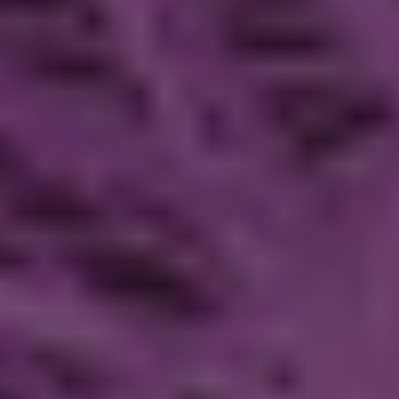
Philips Hue
2200-6500 K
850 lumen
Wandlamp
Bekijk de specificaties en beschrijving
Direct leverbaar
Morgen in huis
7
€ 209,99
Philips Hue adviesprijs
€ 169,50
Bestellen
Werkt met
Philips Hue
Homey
SmartThings
Google*
HomeKit**
Protocol
Lichtkleur