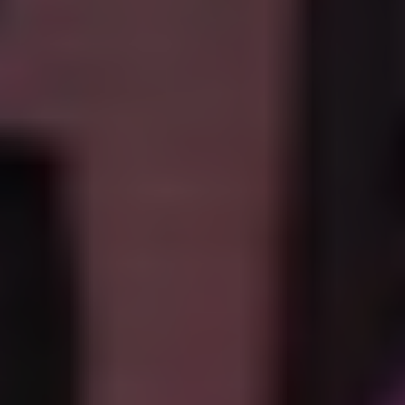
onderstaande onderdelen leest u meer over de eigenschappen
en het gebruik van deze
slimme verlichting
.
Eigenschappen van Philips Hue
wandlampen
Philips Hue wandlampen combineren slimme technologie met
een strak en artistiek ontwerp. Ze zijn ontwikkeld om sfeer toe te
voegen aan een ruimte zonder dat het licht overheerst. De
belangrijkste eigenschappen van Philips Hue wandlampen zetten
wij hieronder voor u op een rij:
White & Color Ambiance met miljoenen kleuren:
de
wandlampen bieden toegang tot wel 16 miljoenen lichtkleuren
en verschillende kleurscènes. Hierdoor creëert u eenvoudig
een sfeervol en dynamisch lichteffect op de muur.
Breed bereik aan wittinten van 2200K tot 6500K:
van extra
warm wit licht tot helder koud wit licht. Dit maakt de
wandlampen geschikt voor zowel ontspannen momenten als
functionele verlichting.