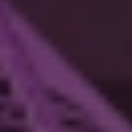
Bekijk de specificaties en beschrijving
Direct leverbaar
Morgen in huis
7
€ 209,99
Philips Hue adviesprijs
€ 174,95
Bestellen
Werkt met
Philips Hue
Homey
SmartThings
Google*
HomeKit**
Protocol
Lichtkleur
Philips Hue Liane Wandlamp | Zwart | White en Color
Ambiance