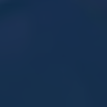
Philips Hue
Hanglampen
vloerlampen
Philips Hue badkamer
Veelgestelde vragen
Wat zijn Philips Hue wandlampen?
Philips Hue wandlampen zijn slimme wandlampen die zorgen
voor sfeervol en indirect accentlicht op de muur. Ze zijn volledig
instelbaar in lichtkleur en lichtsterkte via de app. Op 123led.nl