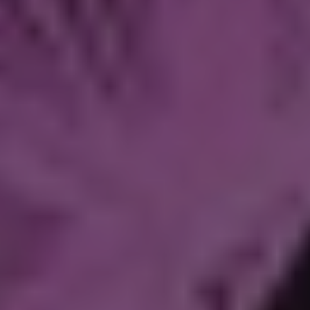
Philips Hue Sana Wandlamp | Zwart | White en Color
Ambiance
Philips Hue
2200-6500 K
1400 lumen
Wandlamp
Bekijk de specificaties en beschrijving
Direct leverbaar
Morgen in huis
7
€ 209,99
Philips Hue adviesprijs
€ 189,50
Bestellen
Werkt met
Philips Hue
Homey
SmartThings
Google*
HomeKit**
Protocol
Lichtkleur