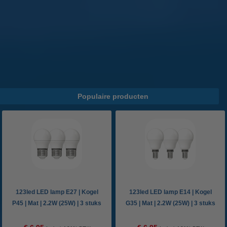
geschikt voor subtiel accentlicht. De Philips Hue Sana heeft een
ronde vorm en een hogere lichtopbrengst. Beide modellen zijn
verkrijgbaar via 123led.nl in zwart en wit.
Heeft u vragen over Philips Hue wandlampen of komt u er niet
helemaal uit? Neem dan
contact
met ons op, wij helpen u graag.
Populaire producten
123led LED lamp E27 | Kogel
123led LED lamp E14 | Kogel
P45 | Mat | 2.2W (25W) | 3 stuks
G35 | Mat | 2.2W (25W) | 3 stuks