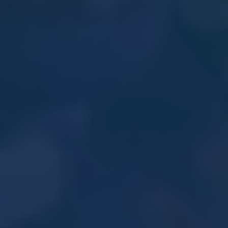
op elk moment het juiste licht.
Spraakbediening voor dagelijks gemak
De wandlampen werken onder andere met
Google Assistant
en
Amazon Alexa
. In combinatie met de bridge is ook
bediening via
Apple HomeKit
mogelijk.
Door deze gebruiksmogelijkheden stemt u Philips Hue
wandlampen eenvoudig af op uw dagelijkse routines. Of u nu
kiest voor eenvoudige bediening of uitgebreide automatisering,
de verlichting past zich aan uw leefstijl aan. Zo combineert Philips
Hue slimme technologie met comfortabel en sfeervol licht in huis.
Mogelijk ook interessant: