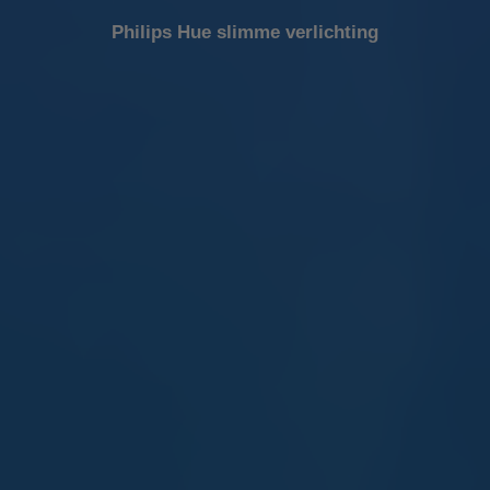
vindt u verschillende Philips Hue wandlampen in diverse
Philips Hue slimme verlichting
uitvoeringen.
Heb ik een Philips Hue Bridge nodig voor deze
wandlampen?
Voor basisbediening is een Philips Hue Bridge niet verplicht. Met
Bluetooth kunt u de wandlampen direct bedienen via de app.
Voor uitgebreide functies zoals schema’s en automatisering is
een bridge nodig. Op 123led.nl staat per product aangegeven
welke opties beschikbaar zijn.
In welke ruimtes kan ik Philips Hue wandlampen
gebruiken?
Philips Hue wandlampen zijn geschikt voor gebruik binnenshuis,
bijvoorbeeld in de woonkamer, slaapkamer, hal of gang. Ze
worden vaak gebruikt als sfeervol accentlicht. Op 123led.nl vindt
u verschillende modellen die passen bij deze ruimtes.
Wat is het verschil tussen de Philips Hue Liane en
Sana wandlamp?
De Philips Hue Liane heeft een slanke, langwerpige vorm en is