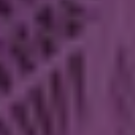
Philips Hue Sana Wandlamp | Wit | White en Color Ambiance
Philips Hue
2200-6500 K
1400 lumen
Wandlamp
Bekijk de specificaties en beschrijving
Direct leverbaar
Morgen in huis
7
€ 209,99
Philips Hue adviesprijs
€ 169,50
Bestellen
Werkt met
Philips Hue
Homey
SmartThings
Google*
HomeKit**
Protocol
Lichtkleur