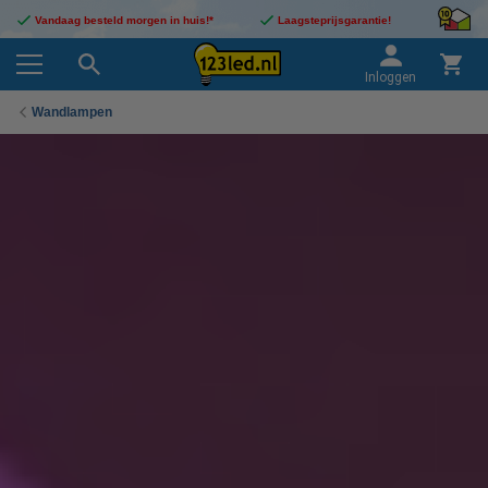
Vandaag besteld morgen in huis!*
Laagsteprijsgarantie!
Inloggen
Wandlampen
Sortering
Philips Hue Wandlampen
Philips Hue wandlampen kopen voor een lage prijs
Bestel Philips Hue wandlampen voor sfeervol accentlicht.
Deze wandverlichting is dimbaar via de app en bieden White
& Color Ambiance met lichtkleuren van extra warm wit tot
koud wit licht en miljoenen kleuren. Koop nu in zwart of wit
en ontvang uw Philips Hue wandlamp snel in huis!
Philips Hue Liane Wandlamp | Wit | White en Color Ambiance
Philips Hue
2200-6500 K
850 lumen
Wandlamp