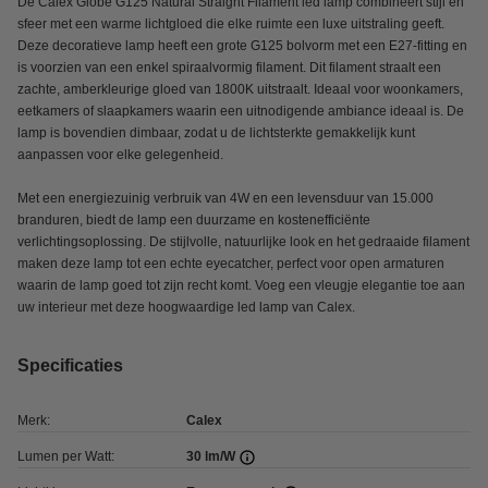
De Calex Globe G125 Natural Straight Filament led lamp combineert stijl en
sfeer met een warme lichtgloed die elke ruimte een luxe uitstraling geeft.
Deze decoratieve lamp heeft een grote G125 bolvorm met een E27-fitting en
is voorzien van een enkel spiraalvormig filament. Dit filament straalt een
zachte, amberkleurige gloed van 1800K uitstraalt. Ideaal voor woonkamers,
eetkamers of slaapkamers waarin een uitnodigende ambiance ideaal is. De
lamp is bovendien dimbaar, zodat u de lichtsterkte gemakkelijk kunt
aanpassen voor elke gelegenheid.
Met een energiezuinig verbruik van 4W en een levensduur van 15.000
branduren, biedt de lamp een duurzame en kostenefficiënte
verlichtingsoplossing. De stijlvolle, natuurlijke look en het gedraaide filament
maken deze lamp tot een echte eyecatcher, perfect voor open armaturen
waarin de lamp goed tot zijn recht komt. Voeg een vleugje elegantie toe aan
uw interieur met deze hoogwaardige led lamp van Calex.
Specificaties
Merk:
Calex
Lumen per Watt:
30 lm/W