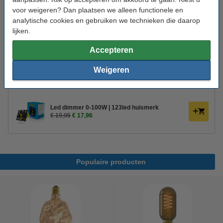
Branduren:
15.000 uur
voor weigeren? Dan plaatsen we alleen functionele en
analytische cookies en gebruiken we technieken die daarop
Energielabel:
n.v.t.
lijken.
Handleiding:
Handleiding
Accepteren
Oud voor nieuw:
uw oude apparaat
Weigeren
Bestel mee:
Led dimmer 0-100W | 123led huismerk
€ 19,95
€ 17,96
Populaire producten