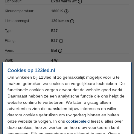
Lichtkleur:
Extra warm wit
Kleurtemperatuur:
1800 K
Lichtopbrengst:
120 lumen
Type:
E27
Fitting:
E27
Vorm:
Bol
Watt:
4 W
Cookies op 123led.nl
Coating:
Bruin
Om winkelen bij 123led.nl zo gemakkelijk mogelijk voor u te
Dimbaar:
Ja
maken, gebruiken we cookies en vergelijkbare technieken. De
functionele cookies zorgen ervoor dat de website goed werkt.
Voltage:
220-240 V
Daarnaast hebben ze een analytische functie die ons helpt de
Hoogte:
176 mm
website continu te verbeteren. We laten u graag alleen
advertenties zien die aansluiten bij uw interesses en willen
Diameter:
Ø 125 mm
daarom cookies gebruiken om uw gedrag binnen en buiten
Beschermingsniveau:
IP20
onze website te volgen. In ons
cookiebeleid
leest u alles over
deze cookies, hoe ze werken en hoe u uw voorkeuren kunt
Gebruik:
Binnen
aanpassen. Klik op accepteren om akkoord te gaan. Kiest u