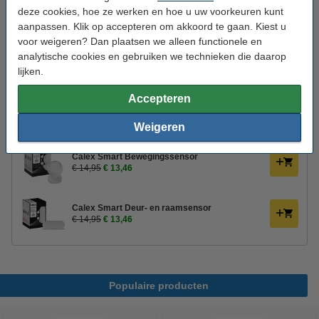
deze cookies, hoe ze werken en hoe u uw voorkeuren kunt
Energielabel:
F
aanpassen. Klik op accepteren om akkoord te gaan. Kiest u
Oud voor nieuw:
uw oude apparaat
voor weigeren? Dan plaatsen we alleen functionele en
analytische cookies en gebruiken we technieken die daarop
lijken.
🕹️ Bedienen & Automatiseren:
Accepteren
Nedis Smart afstandsbediening | 4 knoppen |
Wi-Fi | Zwart
€ 14,95
€ 13,46
Weigeren
Calex Smart Bewegingssensor
€ 14,95
€ 13,46
Calex Smart Deur- en raamsensor
€ 14,95
€ 13,46
Populaire producten