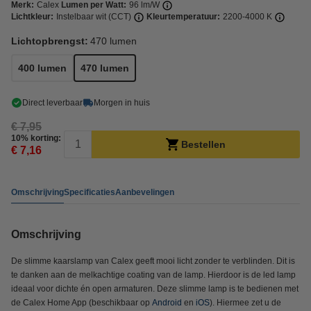
Merk:
Calex
Lumen per Watt:
96 lm/W
Lichtkleur:
Instelbaar wit (CCT)
Kleurtemperatuur:
2200-4000 K
Lichtopbrengst:
470 lumen
400 lumen
470 lumen
Direct leverbaar
Morgen in huis
€ 7,95
10% korting:
Bestellen
€ 7,16
Omschrijving
Specificaties
Aanbevelingen
Omschrijving
De slimme kaarslamp van Calex geeft mooi licht zonder te verblinden. Dit is
te danken aan de melkachtige coating van de lamp. Hierdoor is de led lamp
ideaal voor dichte én open armaturen. Deze slimme lamp is te bedienen met
de Calex Home App (beschikbaar op
Android
en
iOS
). Hiermee zet u de