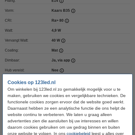
Fitting:
E14
Vorm:
Kaars B35
CRI:
Ra> 80
Watt:
4,9 W
Vervangt Watt:
40 W
Coating:
Mat
Dimbaar:
Ja, via app
Hub vereist:
Nee
Voltage:
220-240 V
Cookies op 123led.nl
Om winkelen bij 123led.nl zo gemakkelijk mogelijk voor u te
Ingangsfrequentie:
50-60Hz
maken, gebruiken we cookies en vergelijkbare technieken. De
Afmetingen:
65 x 65 x 125 mm (lxbxh)
functionele cookies zorgen ervoor dat de website goed werkt.
Daarnaast hebben ze een analytische functie die ons helpt de
Diameter:
Ø 37,5 mm
website continu te verbeteren. We laten u graag alleen
Branduren:
15.000 uur
advertenties zien die aansluiten bij uw interesses en willen
daarom cookies gebruiken om uw gedrag binnen en buiten
Aantal:
1
onze website te volgen. In ons
cookiebeleid
leest u alles over