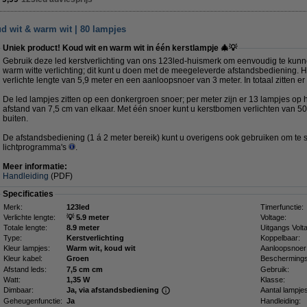
ud wit & warm wit | 80 lampjes
Uniek product! Koud wit en warm wit in één kerstlampje 🎄💡
Gebruik deze led kerstverlichting van ons 123led-huismerk om eenvoudig te kunn
warm witte verlichting; dit kunt u doen met de meegeleverde afstandsbediening. H
verlichte lengte van 5,9 meter en een aanloopsnoer van 3 meter. In totaal zitten e
De led lampjes zitten op een donkergroen snoer; per meter zijn er 13 lampjes op 
afstand van 7,5 cm van elkaar. Met één snoer kunt u kerstbomen verlichten van 50
buiten.
De afstandsbediening (1 á 2 meter bereik) kunt u overigens ook gebruiken om te 
lichtprogramma's
.
Meer informatie:
Handleiding
(PDF)
Specificaties
Merk:
123led
Timerfunctie:
Verlichte lengte:
💡 5.9 meter
Voltage:
Totale lengte:
8.9 meter
Uitgangs Volt
Type:
Kerstverlichting
Koppelbaar:
Kleur lampjes:
Warm wit, koud wit
Aanloopsnoer
Kleur kabel:
Groen
Beschermings
Afstand leds:
7,5 cm cm
Gebruik:
Watt:
1,35 W
Klasse:
Dimbaar:
Ja, via afstandsbediening
Aantal lampje
Geheugenfunctie:
Ja
Handleiding: