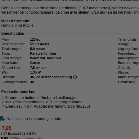
Gebruik de meegeleverde afstandsbediening (1 á 2 meter bereik) verder ook om t
verschillende lichtprogramma's, de timer in te stellen (8/16 uur) en de kerstverlic
Meer informatie:
Handleiding
(PDF)
Specificaties
Merk:
123led
Timerfunctie:
Verlichte lengte:
💡 2.9 meter
Voltage:
Totale lengte:
5.9 meter
Uitgangs Volt
Type:
Kerstverlichting
Koppelbaar:
Kleur lampjes:
Warm wit, koud wit
Aanloopsnoer
Kleur kabel:
Groen
Beschermings
Afstand leds:
7,5 cm cm
Gebruik:
Watt:
1,35 W
Klasse:
Dimbaar:
Ja, via afstandsbediening
Aantal lampje
Geheugenfunctie:
Ja
Handleiding:
Productkenmerken
✓ Binnen- en buiten ✓ Dimbare kerstlampjes
✓ Incl. Afstandsbediening ✓ 9 lichtprogramma's
✓ Energiezuinig ✓ Adapter met timerfunctie (8u/16u)
Nu bestellen is maandag in huis
€ 7,95
 6,57 Exclusief 21% BTW
 9,99
123led adviesprijs