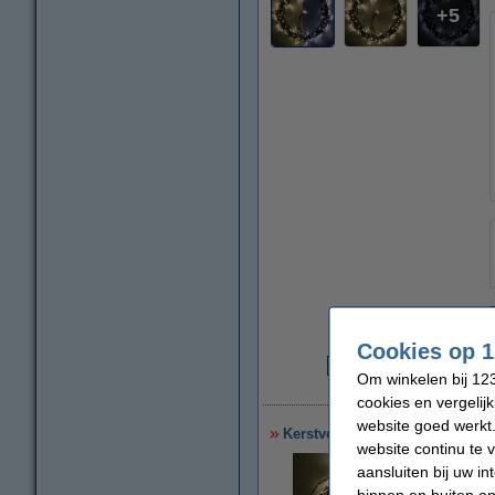
5
Cookies op 1
€
Om winkelen bij 123
€
cookies en vergelij
website goed werkt.
Kerstverlichting 16,4 meter | k
website continu te 
aansluiten bij uw i
binnen en buiten on