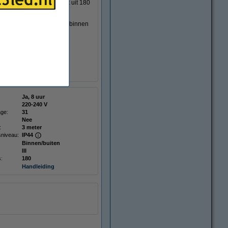
meter lange snoer bestaat uit 180
eter.
pjes. Dit snoer is verder binnen
00 tot 150 cm hoog zijn.
 te schakelen tussen 9
Ja, 8 uur
220-240 V
age:
31
Nee
:
3 meter
niveau:
IP44
Binnen/buiten
III
s:
180
Handleiding