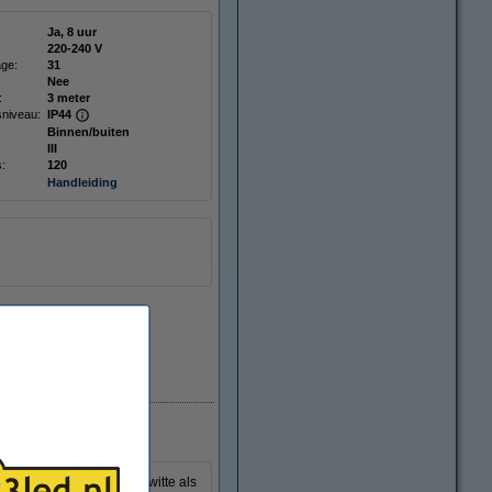
Ja, 8 uur
220-240 V
age:
31
Nee
:
3 meter
niveau:
IP44
Binnen/buiten
III
s:
120
Handleiding
Direct leverbaar
rlichten met zowel koud witte als