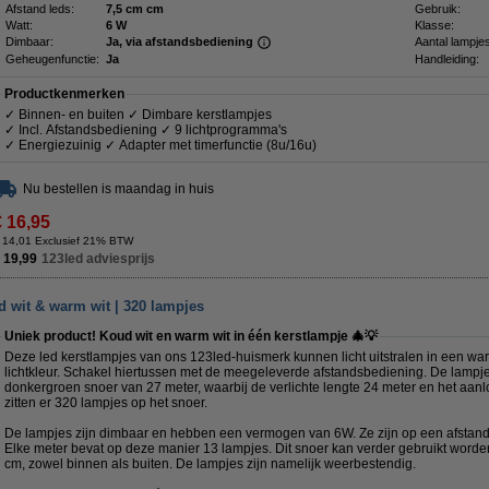
Afstand leds:
7,5 cm cm
Gebruik:
Watt:
6 W
Klasse:
Dimbaar:
Ja, via afstandsbediening
Aantal lampje
Geheugenfunctie:
Ja
Handleiding:
Productkenmerken
✓ Binnen- en buiten ✓ Dimbare kerstlampjes
✓ Incl. Afstandsbediening ✓ 9 lichtprogramma's
✓ Energiezuinig ✓ Adapter met timerfunctie (8u/16u)
Nu bestellen is maandag in huis
€ 16,95
 14,01 Exclusief 21% BTW
 19,99
123led adviesprijs
ud wit & warm wit | 320 lampjes
Uniek product! Koud wit en warm wit in één kerstlampje 🎄💡
Deze led kerstlampjes van ons 123led-huismerk kunnen licht uitstralen in een war
lichtkleur. Schakel hiertussen met de meegeleverde afstandsbediening. De lampje
donkergroen snoer van 27 meter, waarbij de verlichte lengte 24 meter en het aanlo
zitten er 320 lampjes op het snoer.
De lampjes zijn dimbaar en hebben een vermogen van 6W. Ze zijn op een afstand 
Elke meter bevat op deze manier 13 lampjes. Dit snoer kan verder gebruikt word
cm, zowel binnen als buiten. De lampjes zijn namelijk weerbestendig.