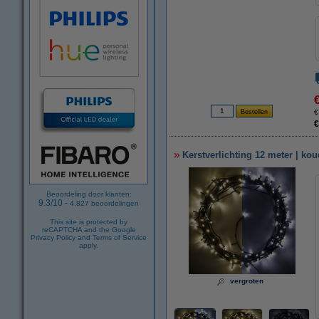
€
€
Kerstverlichting 12 meter | ko
Beoordeling door klanten:
9.3
/
10
-
4.827
beoordelingen
This site is protected by
reCAPTCHA and the Google
Privacy Policy
and
Terms of Service
apply.
vergroten