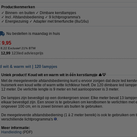
Productkenmerken
✓ Binnen- en buiten ✓ Dimbare kerstlampjes
✓ Incl. Afstandsbediening ✓ 9 lichtprogramma's
✓ Energiezuinig ✓ Adapter met timerfunctie (8u/16u)
Nu bestellen is maandag in huis
€ 9,95
 8,22 Exclusief 21% BTW
 12,99
123led adviesprijs
ud wit & warm wit | 120 lampjes
Uniek product! Koud wit en warm wit in één kerstlampje 🎄💡
Met de meegeleverde afstandsbediening kunt u ervoor zorgen dat deze led kerstve
huismerk een koud witte of warm witte lichtkleur heeft. De 120 dimbare led lampje
12 meter. De verlichte lengte is 9 meter en het aanloopsnoer is 3 meter.
De lampjes zijn bevestigd op een donkergroen snoer. Elke meter bevat 13 lampjes
elkaar bevestigd zijn. Een snoer is te gebruiken om kerstbomen te verlichten me
ongeveer 100 cm, en is zowel binnen als buiten te gebruiken.
De meegeleverde afstandsbediening (1 á 2 meter bereik) is ook te gebruiken om 
verschillende lichtprogramma's
.
Meer informatie:
Handleiding
(PDF)