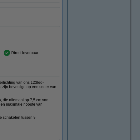
Direct leverbaar
rlichting van ons 123led-
s zijn bevestigd op een snoer van
, die allemaal op 7,5 cm van
t een maximale hoogte van
te schakelen tussen 9