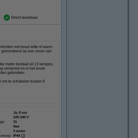
Direct leverbaar
rlichten met koud witte of warm
ijn gemonteerd op een snoer van
e meter bestaat uit 13 lampjes,
g verspreid en is het snoer
iten gebruiken.
n om te schakelen tussen 9
Ja, 8 uur
220-240 V
age:
31
Nee
:
3 meter
niveau:
IP44