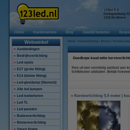
123led B.V.
Koningsbeltweg 52
1329 AK Almere
Home
Klantenservice
Blog
Zakelijk bestellen
Bespar
Home
Kerstverlichting
Binnen
Kerstboomver
Webwinkel
Aanbiedingen
Bedrijfsverlichting
Goedkope koud witte kerstverlicht
Led-spots
Kies uit een voordelig aanbod aan ko
E27 (grote fitting)
lichtkleuren uitstralen. Bekijk hoeve
E14 (kleine fitting)
Led-gloeilamp (filament)
Alle led lampen
Kerstverlichting 5,9 meter | ko
Led-toebehoren
Led TL
Led panelen
Buitenverlichting
Binnenverlichting
Smart Home