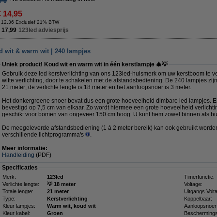
€ 14,95
 12,36 Exclusief 21% BTW
 17,99
123led adviesprijs
ud wit & warm wit | 240 lampjes
Uniek product! Koud wit en warm wit in één kerstlampje 🎄💡
Gebruik deze led kerstverlichting van ons 123led-huismerk om uw kerstboom te ve
witte verlichting, door te schakelen met de afstandsbediening. De 240 lampjes z
21 meter; de verlichte lengte is 18 meter en het aanloopsnoer is 3 meter.
Het donkergroene snoer bevat dus een grote hoeveelheid dimbare led lampjes. Elk
bevestigd op 7,5 cm van elkaar. Zo wordt hiermee een grote hoeveelheid verlichtin
geschikt voor bomen van ongeveer 150 cm hoog. U kunt hem zowel binnen als bu
De meegeleverde afstandsbediening (1 á 2 meter bereik) kan ook gebruikt worde
verschillende lichtprogramma's
.
Meer informatie:
Handleiding
(PDF)
Specificaties
Merk:
123led
Timerfunctie:
Verlichte lengte:
💡 18 meter
Voltage:
Totale lengte:
21 meter
Uitgangs Volt
Type:
Kerstverlichting
Koppelbaar:
Kleur lampjes:
Warm wit, koud wit
Aanloopsnoer
Kleur kabel:
Groen
Beschermings