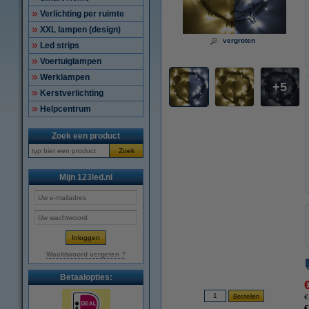
Verlichting per ruimte
XXL lampen (design)
vergroten
Led strips
Voertuiglampen
Werklampen
5
Kerstverlichting
Helpcentrum
Zoek een product
Zoek
Mijn 123led.nl
Wachtwoord vergeten ?
Betaalopties:
€
€