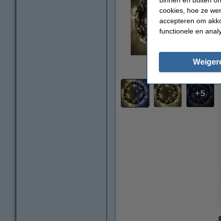
cookies, hoe ze we
accepteren om akko
functionele en anal
vergroten
Weiger
5