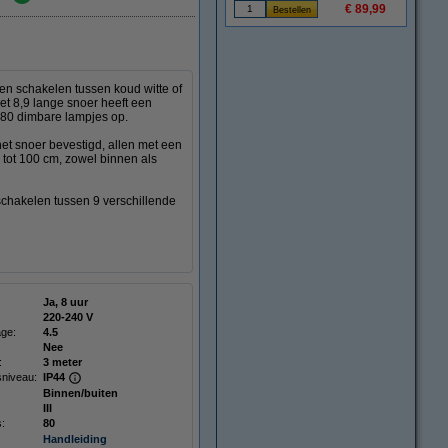
€ 89,99
en schakelen tussen koud witte of
et 8,9 lange snoer heeft een
r 80 dimbare lampjes op.
het snoer bevestigd, allen met een
 tot 100 cm, zowel binnen als
schakelen tussen 9 verschillende
Ja, 8 uur
220-240 V
age:
4.5
Nee
:
3 meter
niveau:
IP44
Binnen/buiten
III
s:
80
Handleiding