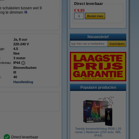
Direct leverbaar
e schakelen tussen wel 9
€ 9,95
hting te dimmen
.
Nieuwsbrief
Ja, 8 uur
220-240 V
age:
4.5
Nee
:
3 meter
niveau:
IP44
Binnen/buiten
III
s:
40
Handleiding
Populaire producten
Twinkly kerstverlichting RGB | 20
meter | Multicolor (250 leds, Wifi,
IP44)
Direct leverbaar