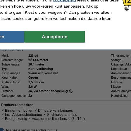
warm witte verlichting. U schakelt hiertussen met de afstandsbediening. Het 16,4 
dimbare led lampjes. De verlichte lengte is 13,4 meter en het aanloopsnoer is 3 m
rken en hoe u uw voorkeuren kunt aanpassen. Klik op
ord te gaan. Kiest u voor weigeren? Dan plaatsen we alleen
De lampjes hebben elk een afstand van 7,5 cm van elkaar; per meter zijn er 13 lam
en buiten te gebruiken en is perfect voor het verlichten van bomen die ongeveer 1
ytische cookies en gebruiken we technieken die daarop lijken.
U kunt de meegeleverde afstandsbediening (1 á 2 meter bereik) ook gebruiken om
verschillende lichtprogramma's
.
en
Accepteren
Meer informatie:
Handleiding
(PDF)
Specificaties
Merk:
123led
Timerfunctie:
Verlichte lengte:
💡 13.4 meter
Voltage:
Totale lengte:
16.4 meter
Uitgangs Volt
Type:
Kerstverlichting
Koppelbaar:
Kleur lampjes:
Warm wit, koud wit
Aanloopsnoer
Kleur kabel:
Groen
Beschermings
Afstand leds:
7,5 cm cm
Gebruik:
Watt:
3,6 W
Klasse:
Dimbaar:
Ja, via afstandsbediening
Aantal lampje
Geheugenfunctie:
Ja
Handleiding:
Productkenmerken
✓ Binnen- en buiten ✓ Dimbare kerstlampjes
✓ Incl. Afstandsbediening ✓ 9 lichtprogramma's
✓ Energiezuinig ✓ Adapter met timerfunctie (8u/16u)
Nu bestellen is maandag in huis