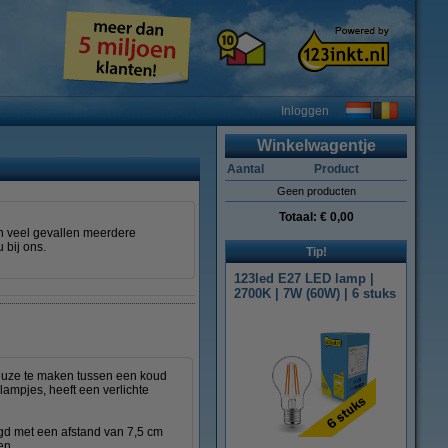
Inloggen
Winkelwagentje
Aantal
Product
Geen producten
Totaal:
€ 0,00
in veel gevallen meerdere
u bij ons.
Tip!
123led E27 LED lamp |
2700K | 7W (60W) | 6 stuks
keuze te maken tussen een koud
 lampjes, heeft een verlichte
igd met een afstand van 7,5 cm
ten.