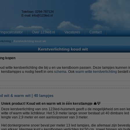
Telefoon: 0294-787124
E-mail:
info@123led.nl
ingscalculator
Over 123led.nl
Vacatures
Contact
lichting
Kerstverlichting koud wit
Kerstverlichting koud wit
ing kopen
ud witte kerstverlichting die bij u en uw kerstboom passen. Deze lampjes kunnen 
el kerstlampjes u nodig heeft in ons
schema
. Ook
warm witte kerstverlichting
bestelt 
ud wit & warm wit | 40 lampjes
Uniek product! Koud wit en warm wit in één kerstlampje 🎄💡
Deze kerstverlichting van ons 123led-huismerk geeft u de mogelijkheid om een 
witte of warm witte lichtkleur. Het 5,9 meter lange snoer bestaat uit 40 dimbare led
lengte van 2,9 meter en een aanloopsnoer van 3 meter.
Het donkergroene snoer bevat per meter 13 led lampjes, die allemaal zijn bevest
van elkaar. Hiermee kunt u kerstbomen verlichten tot 50 cm, zowel binnen als bui