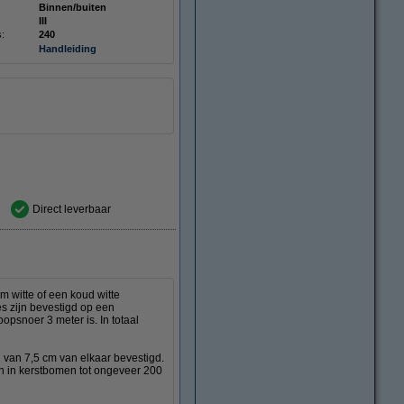
Binnen/buiten
III
s:
240
Handleiding
Direct leverbaar
m witte of een koud witte
s zijn bevestigd op een
opsnoer 3 meter is. In totaal
van 7,5 cm van elkaar bevestigd.
en in kerstbomen tot ongeveer 200