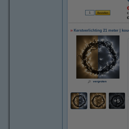
€
€
Kerstverlichting 21 meter | ko
vergroten
5