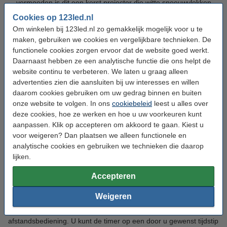
vermoeden is dit een kerst projector die witte sneeuwvlokken
projecteert. U kunt ook kiezen voor een kerst projector met
Cookies op 123led.nl
sneeuwvlokken en sneeuw.
Om winkelen bij 123led.nl zo gemakkelijk mogelijk voor u te
Kerst projector Let it snow
: met deze kerst projector zorgt u
maken, gebruiken we cookies en vergelijkbare technieken. De
ervoor dat uw huis wordt versierd met witte sneeuwvlokken en
functionele cookies zorgen ervoor dat de website goed werkt.
de tekst “Let it snow!”, in het wit.
Daarnaast hebben ze een analytische functie die ons helpt de
Kerst projector White stars:
deze kerst projector voorziet de
website continu te verbeteren. We laten u graag alleen
buitenkant van uw huis of een muur met dansende sterren in
advertenties zien die aansluiten bij uw interesses en willen
een warm witte lichtkleur.
daarom cookies gebruiken om uw gedrag binnen en buiten
Kerst projector Kerstfiguren:
met deze projector voorziet u
onze website te volgen. In ons
cookiebeleid
leest u alles over
een oppervlak met kerstfiguren in een witte lichtkleur. Zo ziet u
deze cookies, hoe ze werken en hoe u uw voorkeuren kunt
onder andere een kerstengel, kerstboom, rendier, cadeau,
sneeuwvlok en sneeuwballen.
aanpassen. Klik op accepteren om akkoord te gaan. Kiest u
voor weigeren? Dan plaatsen we alleen functionele en
Dankzij het ruime aanbod aan feestelijke projecties, zit er
analytische cookies en gebruiken we technieken die daarop
gegarandeerd een kerst projector voor u tussen.
lijken.
Kerst projector met timerfunctie
Accepteren
De kerst projectoren in ons assortiment zijn voorzien van een
Weigeren
timerfunctie. Hierdoor hoeft u niet steeds de stekker in het
stroompunt te plaatsen of de projector aan te zetten middels een
afstandsbediening. U kunt de timer op een door u gewenst tijdstip