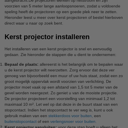
aangebracht.De projectoren werken op netstroom en zijn
voorzien van 5 meter lange aanloopsnoeren, zodat u voldoende
speling heeft de projectoren op een goede plek neer te zetten.
Hieronder leest u meer over kerst projectoren of bestel hierboven
direct waar u naar op zoek bent.
Kerst projector installeren
Het installeren van een kerst projector is snel en eenvoudig
gedaan. Zie hieronder de stappen die u dient te ondernemen:
Bepaal de plaats:
allereerst is het belangrijk om te bepalen waar
u de kerst projector wilt neerzetten. Zorg ervoor dat deze ver
genoeg van bijvoorbeeld een muur of uw huis staat, zodat een zo
groot mogelijk oppervlak wordt voorzien van verlichting. De
projector moet vaak op een afstand van 1,5 tot 5 meter van de
gevel worden neergezet. Zo geniet u van de mooiste projectie.
De projector projecteert een voorstelling van minimaal 1,2 tot
maximaal 10 m². Let wel op dat deze in de buurt staat van een
stopcontact. Indien het stopcontact te ver weg is, kunt u ook
gebruik maken van een
stekkerdoos voor buiten,
een
buitenstopcontact
of een
verlengsnoer voor buiten.
Kerst projector aansluiten:
voor deze stap hoeft u alleen het