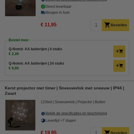
Direct leverbaar
Morgen in huis
€ 11,95
Bestellen
Bestel mee:
Q-Nomic AA batterijen | 4 stuks
€ 2,49
Q-Nomic AA batterijen | 24 stuks
€ 9,95
Kerst projector met timer | Sneeuwvlok met sneeuw | IP44 |
Zwart
123led
Sneeuwvlok
Projector
Buiten
Bekijk de specificaties en beschrijving
Levertijd <7 dagen
€ 19,95
Bestellen