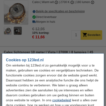
Calex
Warm wit
2700 K
180 lumen
Bekijk de specificaties en beschrijving
Direct leverbaar
Morgen in huis
€ 12,95
1
10% korting:
Bestellen
€ 11,66
Calex lichtsnoer 10 meter | Vista | 2700K | 8 lampjes | 45
lumen | 12W | Zwart
Cookies op 123led.nl
Calex
Warm wit
2700 K
45 lumen
Om winkelen bij 123led.nl zo gemakkelijk mogelijk voor u te
maken, gebruiken we cookies en vergelijkbare technieken. De
Bekijk de specificaties en beschrijving
functionele cookies zorgen ervoor dat de website goed werkt.
Direct leverbaar
Daarnaast hebben ze een analytische functie die ons helpt de
Morgen in huis
website continu te verbeteren. We laten u graag alleen
€ 59,95
advertenties zien die aansluiten bij uw interesses en willen
5
15% korting:
daarom cookies gebruiken om uw gedrag binnen en buiten
Bestellen
€ 50,96
onze website te volgen. In ons
cookiebeleid
leest u alles over
deze cookies, hoe ze werken en hoe u uw voorkeuren kunt