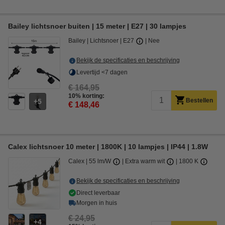
Bailey lichtsnoer buiten | 15 meter | E27 | 30 lampjes
Bailey
Lichtsnoer
E27
Nee
Bekijk de specificaties en beschrijving
Levertijd <7 dagen
€ 164,95
10% korting:
Bestellen
5
€ 148,46
Calex lichtsnoer 10 meter | 1800K | 10 lampjes | IP44 | 1.8W
Calex
55 lm/W
Extra warm wit
1800 K
Bekijk de specificaties en beschrijving
Direct leverbaar
Morgen in huis
€ 24,95
4