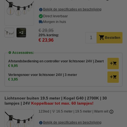
Bekijk de specificaties en beschrijving
Direct leverbaar
Morgen in huis
€ 29,95
2
20% korting:
Bestellen
€ 23,96
⚙️ Accessoires:
Afstandsbediening en controller voor lichtsnoer 24V | Zwart
€ 9,95
Verlengsnoer voor lichtsnoer 24V | 3 meter
€ 3,95
Lichtsnoer buiten 19.5 meter | Kogel G40 | 2700K | 30
lampjes | 24V
Koppelbaar tot max. 60 lampjes!
123led
💡 16.5 meter
19.5 meter
Warm wit
Bekijk de specificaties en beschrijving