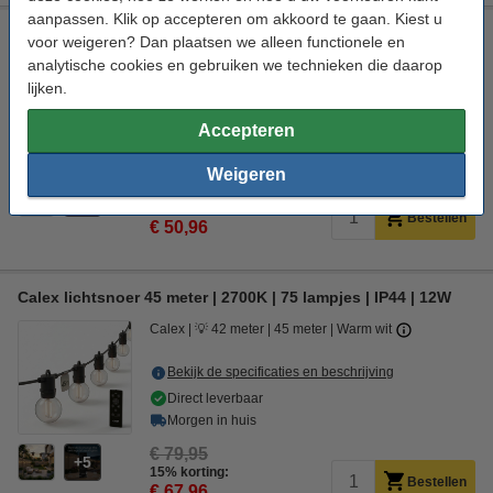
aanpassen. Klik op accepteren om akkoord te gaan. Kiest u
Calex lichtsnoer 30 meter | 2700K | 50 lampjes | IP44 | 12W
voor weigeren? Dan plaatsen we alleen functionele en
analytische cookies en gebruiken we technieken die daarop
Calex
💡 27 meter
30 meter
Warm wit
lijken.
Bekijk de specificaties en beschrijving
Accepteren
Direct leverbaar
Morgen in huis
Weigeren
€ 59,95
5
15% korting:
Bestellen
€ 50,96
Calex lichtsnoer 45 meter | 2700K | 75 lampjes | IP44 | 12W
Calex
💡 42 meter
45 meter
Warm wit
Bekijk de specificaties en beschrijving
Direct leverbaar
Morgen in huis
€ 79,95
5
15% korting:
Bestellen
€ 67,96