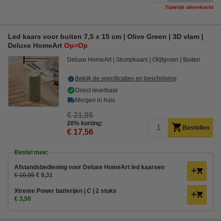
Tijdelijk uitverkocht
Led kaars voor buiten 7,5 x 15 cm | Olive Green | 3D vlam |
Deluxe HomeArt
Op=Op
Deluxe HomeArt
Stompkaars
Olijfgroen
Buiten
Bekijk de specificaties en beschrijving
Direct leverbaar
Morgen in huis
€ 21,95
20% korting:
Bestellen
€ 17,56
Bestel mee:
Afstandsbediening voor Deluxe HomeArt led kaarsen
€ 10,95
€ 9,31
Xtreme Power batterijen | C | 2 stuks
€ 3,50