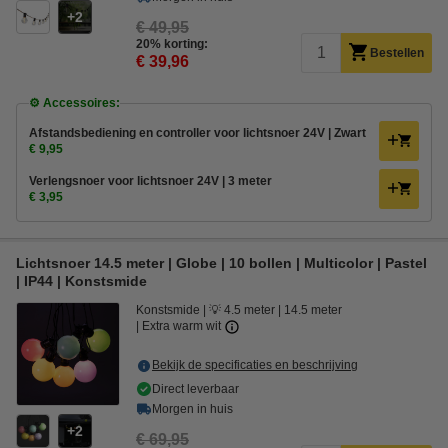
2
€ 49,95
20% korting:
Bestellen
€ 39,96
⚙️ Accessoires:
Afstandsbediening en controller voor lichtsnoer 24V | Zwart
€ 9,95
Verlengsnoer voor lichtsnoer 24V | 3 meter
€ 3,95
Lichtsnoer 14.5 meter | Globe | 10 bollen | Multicolor | Pastel
| IP44 | Konstsmide
Konstsmide
💡 4.5 meter
14.5 meter
Extra warm wit
Bekijk de specificaties en beschrijving
Direct leverbaar
Morgen in huis
2
€ 69,95