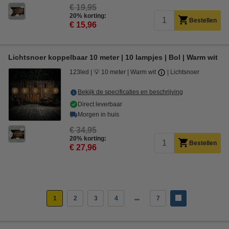
€ 19,95
20% korting:
Bestellen
€ 15,96
Lichtsnoer koppelbaar 10 meter | 10 lampjes | Bol | Warm wit
123led
💡 10 meter
Warm wit
Lichtsnoer
Bekijk de specificaties en beschrijving
Direct leverbaar
Morgen in huis
€ 34,95
20% korting:
Bestellen
€ 27,96
1
2
3
4
7