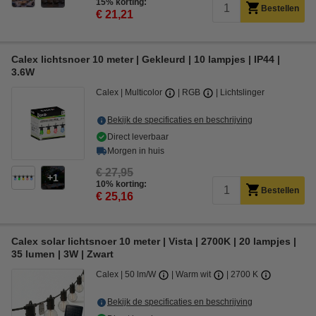
15% korting:
Bestellen
€ 21,21
Calex lichtsnoer 10 meter | Gekleurd | 10 lampjes | IP44 |
3.6W
Calex
Multicolor
RGB
Lichtslinger
Bekijk de specificaties en beschrijving
Direct leverbaar
Morgen in huis
€ 27,95
1
10% korting:
Bestellen
€ 25,16
Calex solar lichtsnoer 10 meter | Vista | 2700K | 20 lampjes |
35 lumen | 3W | Zwart
Calex
50 lm/W
Warm wit
2700 K
Bekijk de specificaties en beschrijving