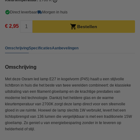
Kleurtemperatuur:
2700 K
Direct leverbaar
Morgen in huis
€ 2,95
Bestellen
Omschrijving
Specificaties
Aanbevelingen
Omschrijving
Met deze Osram led lamp E27 in kogelvorm (P45) haalt u een stijlvolle
lichtbron in huis die het beste van twee werelden combineert: de klassieke
uitstraling van een filament gloeilamp en de krachtige prestaties van
moderne led technologie. Dankzij het heldere glas en de warme
kleurtemperatuur van 2700K zorgt deze lamp direct voor een sfeervolle
gloed in uw ruimte. Hoewel de lamp slechts 1W verbruikt, levert het een
lichtopbrengst van 136 lumen die vergelijkbaar is met een traditionele 15W
gloeilamp. Zo geniet u van energiebesparing zonder in te leveren op
helderheid of stijl.