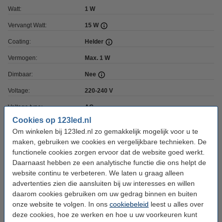
Watt:
1 W
Vervangt Watt:
15 W
Coating:
Helder
Vermogen:
Max. 1 W
Dimbaar:
Nee
Voltage:
220-240 V
Voltage type:
AC
Cookies op 123led.nl
Ingangsfrequentie:
50-60Hz
Om winkelen bij 123led.nl zo gemakkelijk mogelijk voor u te
Afmetingen:
84 x 45 x 45 mm (lxbxh)
maken, gebruiken we cookies en vergelijkbare technieken. De
functionele cookies zorgen ervoor dat de website goed werkt.
Diameter:
Ø 45 mm
Daarnaast hebben ze een analytische functie die ons helpt de
Werktemperatuur:
website continu te verbeteren. We laten u graag alleen
-20 tot +40 °C
advertenties zien die aansluiten bij uw interesses en willen
Beschermingsniveau:
IP20
daarom cookies gebruiken om uw gedrag binnen en buiten
onze website te volgen. In ons
cookiebeleid
leest u alles over
Gebruik:
Binnen
deze cookies, hoe ze werken en hoe u uw voorkeuren kunt
Branduren:
15.000 uur