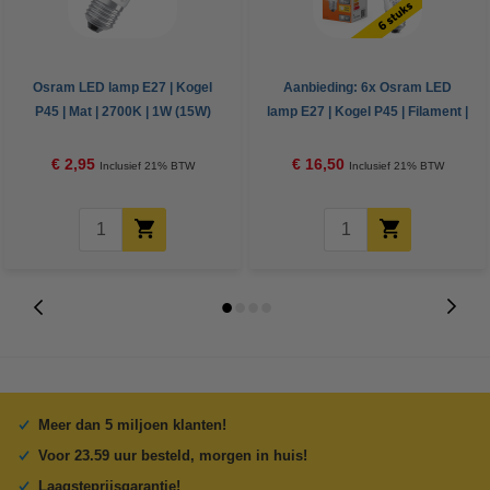
Osram LED lamp E27 | Kogel
Aanbieding: 6x Osram LED
P45 | Mat | 2700K | 1W (15W)
lamp E27 | Kogel P45 | Filament |
Helder | 2700K | 1W (15W)
€ 2,95
€ 16,50
Inclusief 21% BTW
Inclusief 21% BTW
Meer dan 5 miljoen klanten!
Voor 23.59 uur besteld, morgen in huis!
Laagsteprijsgarantie!