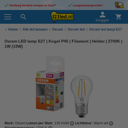
Vandaag besteld morgen in huis!*
Laagsteprijsgarantie!
Inloggen
Home
Alle led lampen
Osram
Osram led
Osram led lamp E27
Osram LED lamp E27 | Kogel P45 | Filament | Helder | 2700K |
1W (15W)
Merk:
Osram
Lumen per Watt:
136 lm/W
Lichtkleur:
Warm wit