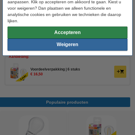
aanpassen. Klik op accepteren om akkoord te gaan. Kiest u
voor weigeren? Dan plaatsen we alleen functionele en
Aan/uitschakelingen:
100.000
analytische cookies en gebruiken we technieken die daarop
Aantal:
1
lijken.
Energielabel:
D
Accepteren
Oud voor nieuw:
uw oude apparaat
Weigeren
Aanbieding:
Voordeelverpakking | 6 stuks
€ 16,50
Populaire producten