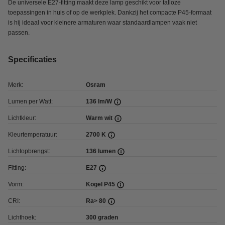
De universele E27-fitting maakt deze lamp geschikt voor talloze
toepassingen in huis of op de werkplek. Dankzij het compacte P45-formaat
is hij ideaal voor kleinere armaturen waar standaardlampen vaak niet
passen.
Specificaties
Merk:
Osram
Lumen per Watt:
136 lm/W
Lichtkleur:
Warm wit
Kleurtemperatuur:
2700 K
Lichtopbrengst:
136 lumen
Fitting:
E27
Vorm:
Kogel P45
CRI:
Ra> 80
Lichthoek:
300 graden