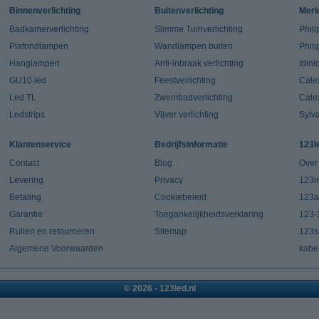
Binnenverlichting
Buitenverlichting
Mer
Badkamerverlichting
Slimme Tuinverlichting
Phili
Plafondlampen
Wandlampen buiten
Phil
Hanglampen
Anti-inbraak verlichting
Idin
GU10 led
Feestverlichting
Cale
Led TL
Zwembadverlichting
Cale
Ledstrips
Vijver verlichting
Sylv
Klantenservice
Bedrijfsinformatie
123l
Contact
Blog
Over
Levering
Privacy
123in
Betaling
Cookiebeleid
123a
Garantie
Toegankelijkheidsverklaring
123-
Ruilen en retourneren
Sitemap
123s
Algemene Voorwaarden
kabe
© 2026 - 123led.nl