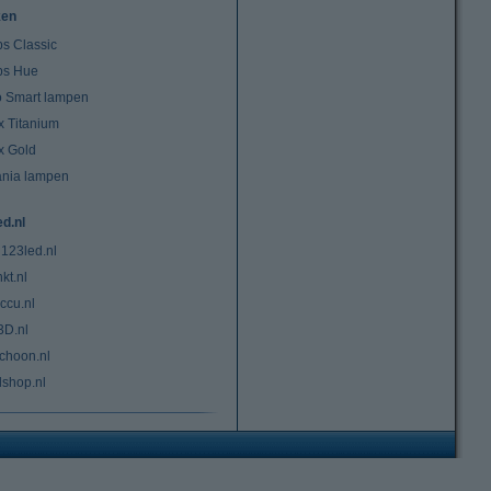
ken
ps Classic
ips Hue
io Smart lampen
x Titanium
x Gold
ania lampen
ed.nl
 123led.nl
kt.nl
ccu.nl
3D.nl
choon.nl
lshop.nl