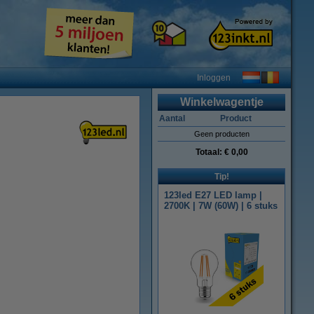
Inloggen
Winkelwagentje
Aantal
Product
Geen producten
Totaal:
€ 0,00
Tip!
123led E27 LED lamp |
2700K | 7W (60W) | 6 stuks