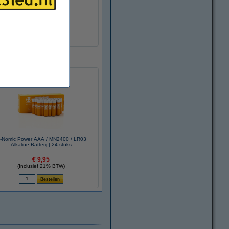
-Nomic Power AAA / MN2400 / LR03
Alkaline Batterij | 24 stuks
€ 9,95
(Inclusief 21% BTW)