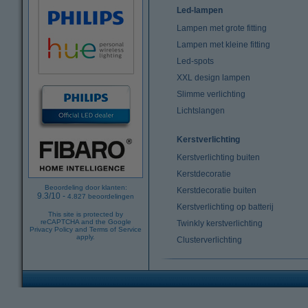
Led-lampen
Lampen met grote fitting
Lampen met kleine fitting
Led-spots
XXL design lampen
Slimme verlichting
Lichtslangen
Kerstverlichting
Kerstverlichting buiten
Kerstdecoratie
Beoordeling door klanten:
Kerstdecoratie buiten
9.3
/
10
-
4.827
beoordelingen
Kerstverlichting op batterij
This site is protected by
reCAPTCHA and the Google
Twinkly kerstverlichting
Privacy Policy
and
Terms of Service
apply.
Clusterverlichting