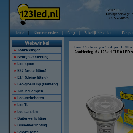
123led B.V.
Koningsbeltweg 52
1329 AK Almere
Home
Klantenservice
Blog
Zakelijk bestellen
Bespar
Webwinkel
Home
Aanbiedingen
Led spots GU10 a
Aanbiedingen
Aanbieding: 6x 123led GU10 LED sp
Bedrijfsverlichting
Led-spots
E27 (grote fitting)
E14 (kleine fitting)
Led-gloeilamp (filament)
Alle led lampen
Led-toebehoren
Led TL
Led panelen
Buitenverlichting
Binnenverlichting
Smart Home