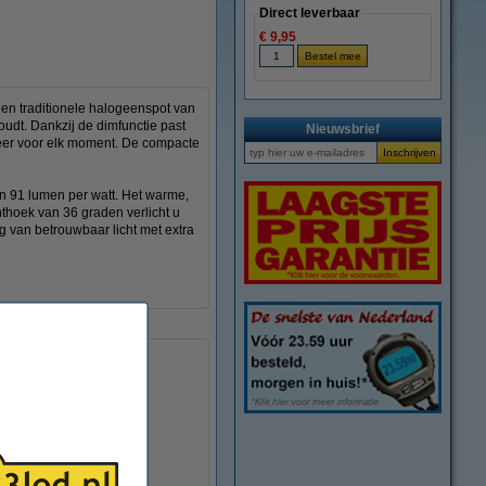
Direct leverbaar
€ 9,95
en traditionele halogeenspot van
oudt. Dankzij de dimfunctie past
Nieuwsbrief
sfeer voor elk moment. De compacte
an 91 lumen per watt. Het warme,
chthoek van 36 graden verlicht u
g van betrouwbaar licht met extra