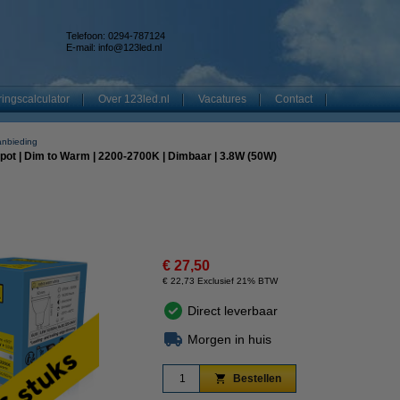
Telefoon: 0294-787124
E-mail:
info@123led.nl
ingscalculator
Over 123led.nl
Vacatures
Contact
anbieding
ot | Dim to Warm | 2200-2700K | Dimbaar | 3.8W (50W)
€ 27,50
€ 22,73 Exclusief 21% BTW
Direct leverbaar
Morgen in huis
Bestellen