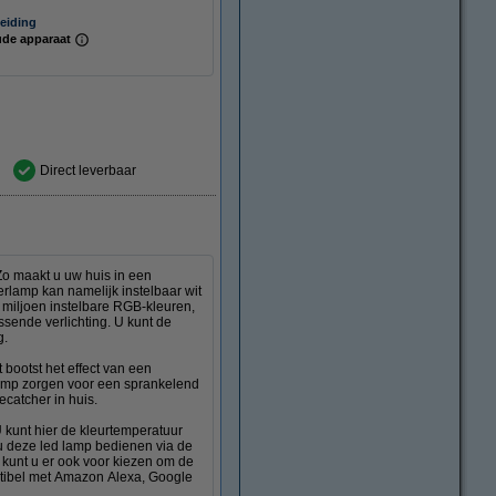
eiding
de apparaat
Direct leverbaar
o maakt u uw huis in een
erlamp kan namelijk instelbaar wit
16 miljoen instelbare RGB-kleuren,
ssende verlichting. U kunt de
g.
 bootst het effect van een
lamp zorgen voor een sprankelend
ecatcher in huis.
U kunt hier de kleurtemperatuur
 u deze led lamp bedienen via de
kunt u er ook voor kiezen om de
tibel met Amazon Alexa, Google