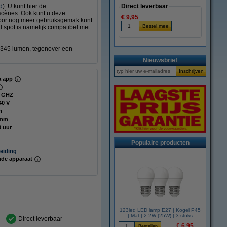
d
). U kunt hier de
Direct leverbaar
 scènes. Ook kunt u deze
€ 9,95
Voor nog meer gebruiksgemak kunt
 spot is namelijk compatibel met
n 345 lumen, tegenover een
Nieuwsbrief
ia app
4 GHZ
40 V
m
 mm
0 uur
Populaire producten
eiding
de apparaat
123led LED lamp E27 | Kogel P45
| Mat | 2.2W (25W) | 3 stuks
Direct leverbaar
€ 6,95