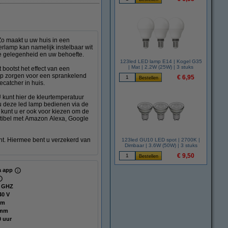
o maakt u uw huis in een
erlamp kan namelijk instelbaar wit
n de gelegenheid en uw behoefte.
123led LED lamp E14 | Kogel G35
| Mat | 2.2W (25W) | 3 stuks
 bootst het effect van een
mp zorgen voor een sprankelend
€ 6,95
ecatcher in huis.
U kunt hier de kleurtemperatuur
 u deze led lamp bedienen via de
kunt u er ook voor kiezen om de
tibel met Amazon Alexa, Google
ht. Hiermee bent u verzekerd van
123led GU10 LED spot | 2700K |
Dimbaar | 3.6W (50W) | 3 stuks
€ 9,50
ia app
4 GHZ
40 V
mm
 mm
0 uur