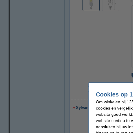
Cookies op 1
€
Om winkelen bij 123
Sylvania Smart lamp E27 | Edis
cookies en vergelij
website goed werkt.
website continu te 
aansluiten bij uw i
binnen en buiten on