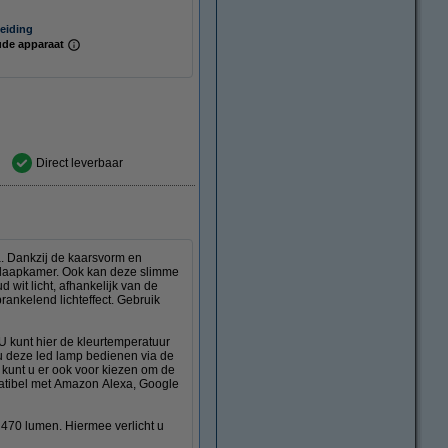
eiding
de apparaat
Direct leverbaar
a. Dankzij de kaarsvorm en
 slaapkamer. Ook kan deze slimme
d wit licht, afhankelijk van de
ankelend lichteffect. Gebruik
 U kunt hier de kleurtemperatuur
 u deze led lamp bedienen via de
kunt u er ook voor kiezen om de
atibel met Amazon Alexa, Google
470 lumen. Hiermee verlicht u