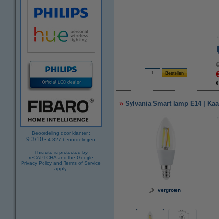
€
Sylvania Smart lamp E14 | Kaar
Beoordeling door klanten:
9.3
/
10
-
4.827
beoordelingen
This site is protected by
reCAPTCHA and the Google
Privacy Policy
and
Terms of Service
apply.
vergroten