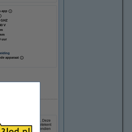
ia app
4 GHZ
40 V
mm
 mm
0 uur
eiding
de apparaat
Direct leverbaar
son led lamp van Sylvania. Deze
n filament led lamp, wat betekent
gloeilamp nagebootst. Bovendien