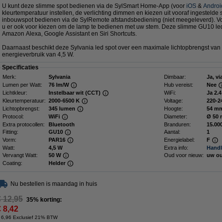
U kunt deze slimme spot bedienen via de SylSmart Home-App (voor
iOS
&
Androi
kleurtemperatuur instellen, de verlichting dimmen en kiezen uit vooraf ingestelde
inbouwspot bedienen via de SylRemote afstandsbediening (niet meegeleverd). 
u er ook voor kiezen om de lamp te bedienen met uw stem. Deze slimme GU10 led
Amazon Alexa, Google Assistant en Siri Shortcuts.
Daarnaast beschikt deze Sylvania led spot over een maximale lichtopbrengst va
energieverbruik van 4,5 W.
Specificaties
Merk:
Sylvania
Dimbaar:
Ja, v
Lumen per Watt:
76 lm/W
Hub vereist:
Nee
Lichtkleur:
Instelbaar wit (CCT)
WiFi:
Ja 2.
Kleurtemperatuur:
2000-6500 K
Voltage:
220-2
Lichtopbrengst:
345 lumen
Hoogte:
54 m
Protocol:
WiFi
Diameter:
Ø 50
Extra protocollen:
Bluetooth
Branduren:
15.00
Fitting:
GU10
Aantal:
1
Vorm:
PAR16
Energielabel:
F
Watt:
4,5 W
Extra info:
Handl
Vervangt Watt:
50 W
Oud voor nieuw:
uw ou
Coating:
Helder
Nu bestellen is maandag in huis
€ 12,95
35% korting:
€ 8,42
 6,96 Exclusief 21% BTW