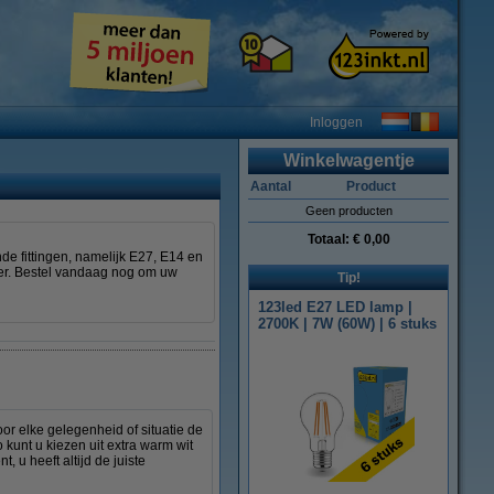
Inloggen
Winkelwagentje
Aantal
Product
Geen producten
Totaal:
€ 0,00
e fittingen, namelijk E27, E14 en
er. Bestel vandaag nog om uw
Tip!
123led E27 LED lamp |
2700K | 7W (60W) | 6 stuks
r elke gelegenheid of situatie de
o kunt u kiezen uit extra warm wit
, u heeft altijd de juiste