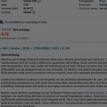
Vorm:
Globe G95
Energielabel:
E
Watt:
7 W
Extra info:
Handl
Vervangt Watt:
60 W
Oud voor nieuw:
uw ou
Coating:
Helder
Nu bestellen is maandag in huis
€ 14,95
35% korting:
€ 9,72
 8,03 Exclusief 21% BTW
 A60 | Helder | RGB + 2700-6000K | WiFi | 6.3W
Omschrijving
Vervang uw huidige (led) peerlampen door deze slimme peerlamp van Sylvania. Z
handomdraai slim en zorgt u altijd voor passende verlichting. Deze slimme led pe
licht verspreiden. Kies voor warm wit licht tot koud wit licht. Of kies uit meer dan 
afhankelijk van de gelegenheid en uw behoefte. Zo heeft u ook tijdens feestjes pa
RGB-kleuren zelfs synchroniseren met uw muziek, voor een optimale feestervarin
Dankzij de heldere coating is het mogelijk om de zichtbare gloeidraden te zien. Dit
ouderwetse gloeilamp na, wat zorgt voor extra sfeer. Bovendien kan deze 6,3 W 
lichteffect. Gebruik deze led lamp in een open armatuur en maak het een echte ey
Bedien deze slimme peerlamp via de SylSmart Home-App (voor
iOS
&
Android
). 
instellen, de verlichting dimmen en kiezen uit vooraf ingestelde scènes. Ook kunt
SylRemote afstandsbediening (niet meegeleverd). Voor nog meer gebruiksgemak 
lamp te bedienen met uw stem. Deze slimme E27 led peerlamp is namelijk compa
Assistant en Siri Shortcuts.