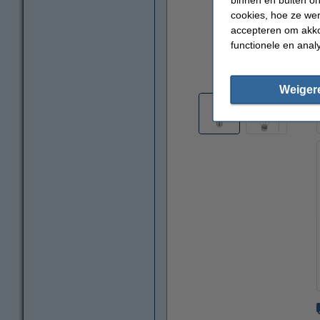
cookies, hoe ze we
accepteren om akko
functionele en anal
vergroten
Weiger