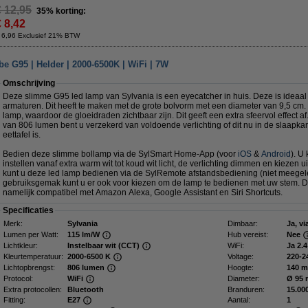
€ 12,95
35% korting:
€ 8,42
 6,96 Exclusief 21% BTW
e G95 | Helder | 2000-6500K | WiFi | 7W
Omschrijving
Deze slimme G95 led lamp van Sylvania is een eyecatcher in huis. Deze is ideaal
armaturen. Dit heeft te maken met de grote bolvorm met een diameter van 9,5 cm. 
lamp, waardoor de gloeidraden zichtbaar zijn. Dit geeft een extra sfeervol effect 
van 806 lumen bent u verzekerd van voldoende verlichting of dit nu in de slaap
eettafel is.
Bedien deze slimme bollamp via de SylSmart Home-App (voor
iOS
&
Android
). U
instellen vanaf extra warm wit tot koud wit licht, de verlichting dimmen en kiezen 
kunt u deze led lamp bedienen via de SylRemote afstandsbediening (niet meegel
gebruiksgemak kunt u er ook voor kiezen om de lamp te bedienen met uw stem. D
namelijk compatibel met Amazon Alexa, Google Assistant en Siri Shortcuts.
Specificaties
Merk:
Sylvania
Dimbaar:
Ja, v
Lumen per Watt:
115 lm/W
Hub vereist:
Nee
Lichtkleur:
Instelbaar wit (CCT)
WiFi:
Ja 2.
Kleurtemperatuur:
2000-6500 K
Voltage:
220-2
Lichtopbrengst:
806 lumen
Hoogte:
140 
Protocol:
WiFi
Diameter:
Ø 95
Extra protocollen:
Bluetooth
Branduren:
15.00
Fitting:
E27
Aantal:
1