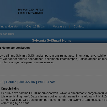
Telefoon: 0294-787124
E-mail:
info@123led.nl
ingscalculator
Over 123led.nl
Vacatures
Contact
ylSmart Home
Sylvania SylSmart Home
rt Home lampen kopen
we slimme Sylvania SylSmart lampen. In ons ruime assortiment vindt u verschillend
echt voor onder andere peerlampen, bollampen, kaarslampen, Edisonlampen en me
t uw huis morgen al op een slimme manier.
6 | Helder | 2000-6500K | WiFi | 4.5W
Omschrijving
Gebruik deze slimme GU10 inbouwspot van Sylvania om ervoor te zorgen dat u voo
juiste verlichting heeft. Deze slimme spot verspreidt namelijk instelbaar wit licht. Z
tot koud wit licht. Of u dus nu een borrelavond hebt, thuiswerkt of aan het koken bent
verlichting bij de hand.