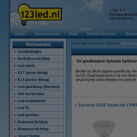
123led B.V.
Koningsbeltweg 52
1329 AK Almere
Home
Klantenservice
Blog
Zakelijk bestellen
Bespar
Home
Alle led lampen
Sylvania
Sylvania S
Webwinkel
Aanbiedingen
Bedrijfsverlichting
De goedkoopste Sylvania SylSma
Led-spots
Bestel op deze pagina goedkoop nieu
E27 (grote fitting)
GU10. Daarnaast kunt u bij ons ter
E14 (kleine fitting)
smart home uit te breiden en verlich
Led-gloeilamp (filament)
Alle led lampen
Led-toebehoren
Sylvania GU10 Smart led | PAR1
Led TL
Led panelen
Buitenverlichting
Binnenverlichting
Smart Home