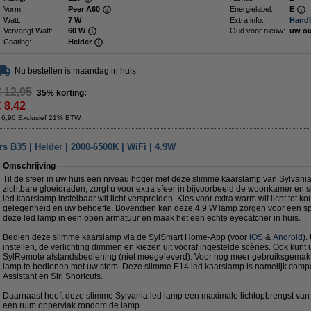
Vorm:
Peer A60
Energielabel:
E
Watt:
7 W
Extra info:
Handl
Vervangt Watt:
60 W
Oud voor nieuw:
uw ou
Coating:
Helder
Nu bestellen is maandag in huis
€ 12,95
35% korting:
€ 8,42
 6,96 Exclusief 21% BTW
s B35 | Helder | 2000-6500K | WiFi | 4.9W
Omschrijving
Til de sfeer in uw huis een niveau hoger met deze slimme kaarslamp van Sylvani
zichtbare gloeidraden, zorgt u voor extra sfeer in bijvoorbeeld de woonkamer en
led kaarslamp instelbaar wit licht verspreiden. Kies voor extra warm wit licht tot kou
gelegenheid en uw behoefte. Bovendien kan deze 4,9 W lamp zorgen voor een spr
deze led lamp in een open armatuur en maak het een echte eyecatcher in huis.
Bedien deze slimme kaarslamp via de SylSmart Home-App (voor
iOS
&
Android
).
instellen, de verlichting dimmen en kiezen uit vooraf ingestelde scènes. Ook kunt
SylRemote afstandsbediening (niet meegeleverd). Voor nog meer gebruiksgemak 
lamp te bedienen met uw stem. Deze slimme E14 led kaarslamp is namelijk comp
Assistant en Siri Shortcuts.
Daarnaast heeft deze slimme Sylvania led lamp een maximale lichtopbrengst van 
een ruim oppervlak rondom de lamp.