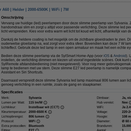
 A60 | Helder | 2000-6500K | WiFi | 7W
Omschrijving
Vervang uw huidige (led) peerlampen door deze slimme peerlamp van Sylvania. Z
handomdraai slim en zorgt u altijd voor passende verlichting. Deze slimme led pe
licht verspreiden. Kies voor extra warm wit licht tot koud wit licht, afhankelijk va
Dankzij de heldere coating is het mogelijk om de zichtbare gloeidraden te zien. Dit
ouderwetse gloeilamp na, wat zorgt voor extra sfeer. Bovendien kan deze 7 W la
lichteffect. Gebruik deze led lamp in een open armatuur en maak het een echte ey
Bedien deze slimme peerlamp via de SylSmart Home-App (voor
iOS
&
Android
). 
instellen, de verlichting dimmen en kiezen uit vooraf ingestelde scènes. Ook kunt
SylRemote afstandsbediening (niet meegeleverd). Voor nog meer gebruiksgemak 
lamp te bedienen met uw stem. Deze slimme E27 led peerlamp is namelijk compa
Assistant en Siri Shortcuts.
Daarnaast verspreidt deze slimme Sylvania led lamp maximaal 806 lumen aan lic
genoeg verlichting in een ruimte, zoals de gang en slaapkamer.
Specificaties
Merk:
Sylvania
Dimbaar:
Ja, v
Lumen per Watt:
115 lm/W
Hub vereist:
Nee
Lichtkleur:
Instelbaar wit (CCT)
WiFi:
Ja 2.
Kleurtemperatuur:
2000-6500 K
Voltage:
220-2
Lichtopbrengst:
806 lumen
Hoogte:
108 
Protocol:
WiFi
Diameter:
Ø 60
Extra protocollen:
Bluetooth
Branduren:
15.00
Fitting:
E27
Aantal:
1