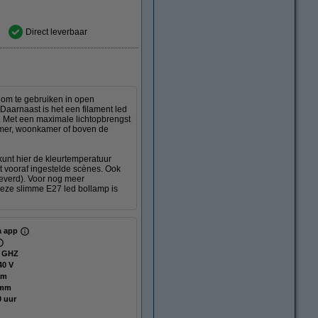
Direct leverbaar
 om te gebruiken in open
Daarnaast is het een filament led
af. Met een maximale lichtopbrengst
kamer, woonkamer of boven de
 kunt hier de kleurtemperatuur
uit vooraf ingestelde scènes. Ook
everd). Voor nog meer
eze slimme E27 led bollamp is
ia app
4 GHZ
40 V
mm
 mm
0 uur