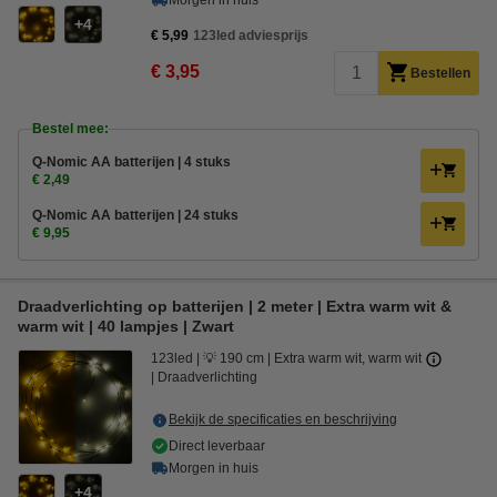
Morgen in huis
4
€ 5,99
123led adviesprijs
€ 3,95
Bestellen
Bestel mee:
Q-Nomic AA batterijen | 4 stuks
€ 2,49
Q-Nomic AA batterijen | 24 stuks
€ 9,95
Draadverlichting op batterijen | 2 meter | Extra warm wit &
warm wit | 40 lampjes | Zwart
123led
💡 190 cm
Extra warm wit, warm wit
Draadverlichting
Bekijk de specificaties en beschrijving
Direct leverbaar
Morgen in huis
4