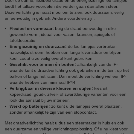
Door de dunne, flexibele draad en de energiezuinige led lampjes
biedt het talloze voordelen die verder gaan dan alleen sfeer.
Deze verlichting is naast mooi om te zien, ook duurzaam, veilig
en eenvoudig in gebruik. Andere voordelen zijn:
Flexibel en vormbaar:
buig de draad eenvoudig in elke
gewenste vorm, ideaal voor vazen, kransen, spiegels of
tafeldecoratie.
Energiezuinig en duurzaam:
de led lampjes verbruiken
nauwelijks stroom, hebben een lange levensduur en blijven
koel, zodat u ze veilig overal kunt gebruiken.
Geschikt voor binnen én buiten:
afhankelijk van de IP-
waarde kunt u draadverlichting ook gebruiken in de tuin, op het
balkon of langs het raam. Dan moet de verlichting wel een IP-
waarde hebben van minimaal IP44.
Verkrijgbaar in diverse kleuren en stijlen:
kies uit
koperdraad, goud-, zilver- of zwartkleurige varianten voor een
look die aansluit bij uw interieur.
Werkt op batterijen:
zo kunt u de lampjes overal plaatsen,
zonder afhankelijk te zijn van een stopcontact.
Met draadverlichting haalt u dus een sfeermaker in huis en ook
een duurzame en veilige verlichtingsoplossing. Of u nu kiest voor