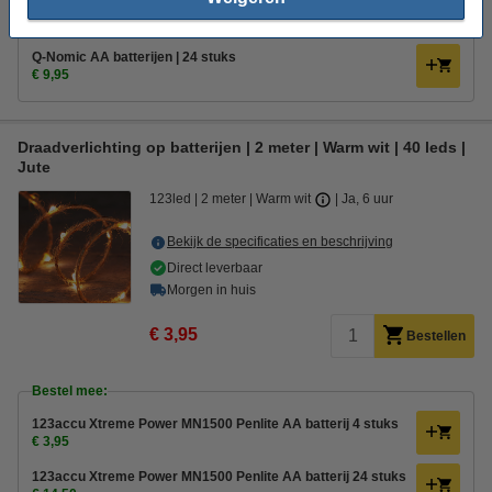
Q-Nomic AA batterijen | 4 stuks
€ 2,49
Q-Nomic AA batterijen | 24 stuks
€ 9,95
Draadverlichting op batterijen | 2 meter | Warm wit | 40 leds |
Jute
123led
2 meter
Warm wit
Ja, 6 uur
Bekijk de specificaties en beschrijving
Direct leverbaar
Morgen in huis
€ 3,95
Bestellen
Bestel mee:
123accu Xtreme Power MN1500 Penlite AA batterij 4 stuks
€ 3,95
123accu Xtreme Power MN1500 Penlite AA batterij 24 stuks