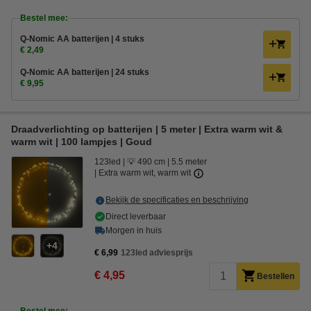
Bestel mee:
Q-Nomic AA batterijen | 4 stuks
€ 2,49
Q-Nomic AA batterijen | 24 stuks
€ 9,95
Draadverlichting op batterijen | 5 meter | Extra warm wit &
warm wit | 100 lampjes | Goud
123led
💡 490 cm
5.5 meter
Extra warm wit, warm wit
Bekijk de specificaties en beschrijving
Direct leverbaar
Morgen in huis
4
€ 6,99
123led adviesprijs
€ 4,95
Bestellen