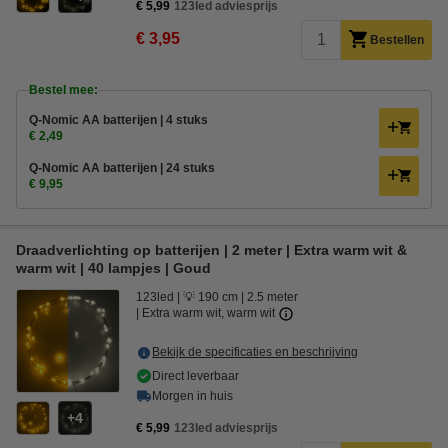
€ 5,99
123led adviesprijs
€ 3,95
Bestellen
Bestel mee:
Q-Nomic AA batterijen | 4 stuks
€ 2,49
Q-Nomic AA batterijen | 24 stuks
€ 9,95
Draadverlichting op batterijen | 2 meter | Extra warm wit &
warm wit | 40 lampjes | Goud
123led
💡 190 cm
2.5 meter
Extra warm wit, warm wit
Bekijk de specificaties en beschrijving
Direct leverbaar
Morgen in huis
4
€ 5,99
123led adviesprijs