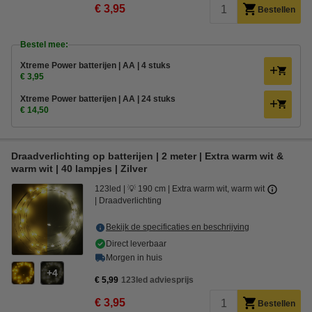
€ 3,95
Bestellen
Bestel mee:
Xtreme Power batterijen | AA | 4 stuks
€ 3,95
Xtreme Power batterijen | AA | 24 stuks
€ 14,50
Draadverlichting op batterijen | 2 meter | Extra warm wit &
warm wit | 40 lampjes | Zilver
123led
💡 190 cm
Extra warm wit, warm wit
Draadverlichting
Bekijk de specificaties en beschrijving
Direct leverbaar
Morgen in huis
4
€ 5,99
123led adviesprijs
€ 3,95
Bestellen