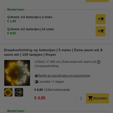
Bestel mee:
Q-Nomic AA batterijen | 4 stuks
€ 2,49
Q-Nomic AA batterijen | 24 stuks
€ 9,95
Draadverlichting op batterijen | 5 meter | Extra warm wit &
warm wit | 100 lampjes | Koper
123led
💡 490 cm
Extra warm wit, warm wit
Draadverlichting
Bekijk de specificaties en beschrijving
Levertijd <7 dagen
€ 6,99
123led adviesprijs
4
€ 4,95
Bestellen
Bestel mee: