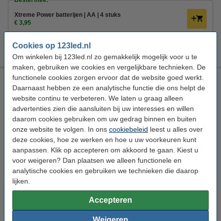
Bestel mee:
Xtreme Power batterijen | AA | 4 stuks
€ 3,95
Xtreme Power batterijen | AA | 24 stuks
Cookies op 123led.nl
€ 14,50
Om winkelen bij 123led.nl zo gemakkelijk mogelijk voor u te
maken, gebruiken we cookies en vergelijkbare technieken. De
functionele cookies zorgen ervoor dat de website goed werkt.
Draadverlichting op batterijen | 5 meter | Extra warm wit &
warm wit | 100 lampjes | Zilver
Daarnaast hebben ze een analytische functie die ons helpt de
website continu te verbeteren. We laten u graag alleen
123led
💡 490 cm
Extra warm wit, warm wit
advertenties zien die aansluiten bij uw interesses en willen
Draadverlichting
daarom cookies gebruiken om uw gedrag binnen en buiten
onze website te volgen. In ons
cookiebeleid
leest u alles over
Bekijk de specificaties en beschrijving
deze cookies, hoe ze werken en hoe u uw voorkeuren kunt
Direct leverbaar
aanpassen. Klik op accepteren om akkoord te gaan. Kiest u
Morgen in huis
voor weigeren? Dan plaatsen we alleen functionele en
4
€ 6,99
123led adviesprijs
analytische cookies en gebruiken we technieken die daarop
lijken.
€ 4,95
Bestellen
Accepteren
Bestel mee:
Weigeren