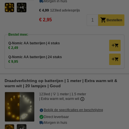
Morgen in huis
4
€ 4,99
123led adviesprijs
€ 2,95
Bestellen
Bestel mee:
Q-Nomic AA batterijen | 4 stuks
€ 2,49
Q-Nomic AA batterijen | 24 stuks
€ 9,95
Draadverlichting op batterijen | 1 meter | Extra warm wit &
warm wit | 20 lampjes | Goud
123led
💡 1 meter
1.5 meter
Extra warm wit, warm wit
Bekijk de specificaties en beschrijving
Direct leverbaar
Morgen in huis