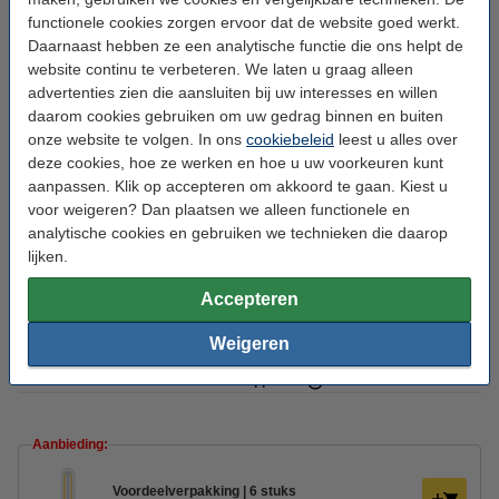
Voltage:
220-240 V
functionele cookies zorgen ervoor dat de website goed werkt.
Daarnaast hebben ze een analytische functie die ons helpt de
Voltage type:
AC
website continu te verbeteren. We laten u graag alleen
Ingangsfrequentie:
50-60Hz
advertenties zien die aansluiten bij uw interesses en willen
daarom cookies gebruiken om uw gedrag binnen en buiten
Hoogte:
115 mm
onze website te volgen. In ons
cookiebeleid
leest u alles over
Diameter:
Ø 25 mm
deze cookies, hoe ze werken en hoe u uw voorkeuren kunt
aanpassen. Klik op accepteren om akkoord te gaan. Kiest u
Beschermingsniveau:
IP20
voor weigeren? Dan plaatsen we alleen functionele en
analytische cookies en gebruiken we technieken die daarop
Gebruik:
Binnen
lijken.
Branduren:
25.000 uur
Accepteren
Aan/uitschakelingen:
50.000
Weigeren
Energielabel:
G
Oud voor nieuw:
uw oude apparaat
Aanbieding:
Voordeelverpakking | 6 stuks