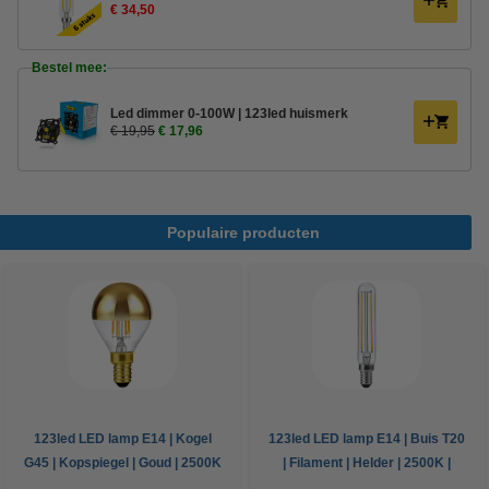
€ 34,50
Bestel mee:
Led dimmer 0-100W | 123led huismerk
€ 19,95
€ 17,96
Populaire producten
123led LED lamp E14 | Kogel
123led LED lamp E14 | Buis T20
G45 | Kopspiegel | Goud | 2500K
| Filament | Helder | 2500K |
| Dimbaar | 4W (25W)
Dimbaar | 4W (30W)