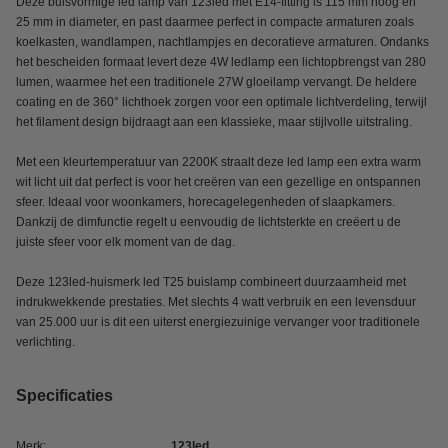
Deze buisvormige led lamp van 123led met E14-fitting is 115 mm hoog en
25 mm in diameter, en past daarmee perfect in compacte armaturen zoals
koelkasten, wandlampen, nachtlampjes en decoratieve armaturen. Ondanks
het bescheiden formaat levert deze 4W ledlamp een lichtopbrengst van 280
lumen, waarmee het een traditionele 27W gloeilamp vervangt. De heldere
coating en de 360° lichthoek zorgen voor een optimale lichtverdeling, terwijl
het filament design bijdraagt aan een klassieke, maar stijlvolle uitstraling.
Met een kleurtemperatuur van 2200K straalt deze led lamp een extra warm
wit licht uit dat perfect is voor het creëren van een gezellige en ontspannen
sfeer. Ideaal voor woonkamers, horecagelegenheden of slaapkamers.
Dankzij de dimfunctie regelt u eenvoudig de lichtsterkte en creëert u de
juiste sfeer voor elk moment van de dag.
Deze 123led-huismerk led T25 buislamp combineert duurzaamheid met
indrukwekkende prestaties. Met slechts 4 watt verbruik en een levensduur
van 25.000 uur is dit een uiterst energiezuinige vervanger voor traditionele
verlichting.
Specificaties
Merk:
123led