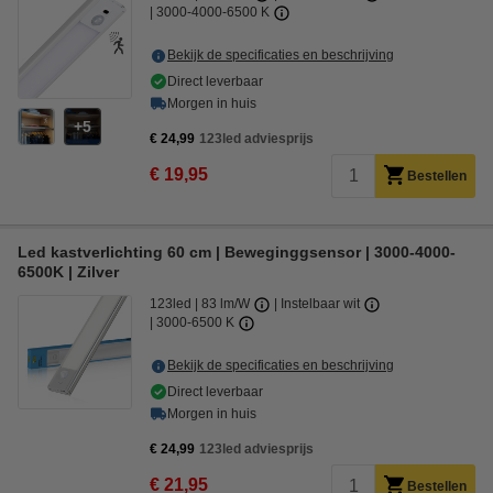
3000-4000-6500 K
Bekijk de specificaties en beschrijving
Direct leverbaar
Morgen in huis
5
€ 24,99
123led adviesprijs
€ 19,95
Bestellen
Led kastverlichting 60 cm | Beweginggsensor | 3000-4000-
6500K | Zilver
123led
83 lm/W
Instelbaar wit
3000-6500 K
Bekijk de specificaties en beschrijving
Direct leverbaar
Morgen in huis
€ 24,99
123led adviesprijs
€ 21,95
Bestellen