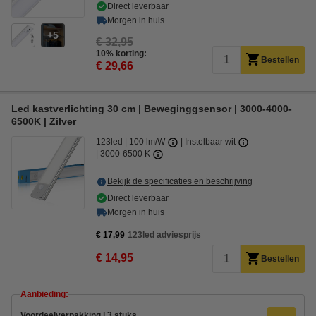
Direct leverbaar
Morgen in huis
5
€ 32,95
10% korting:
Bestellen
€ 29,66
Led kastverlichting 30 cm | Beweginggsensor | 3000-4000-
6500K | Zilver
123led
100 lm/W
Instelbaar wit
3000-6500 K
Bekijk de specificaties en beschrijving
Direct leverbaar
Morgen in huis
€ 17,99
123led adviesprijs
€ 14,95
Bestellen
Aanbieding:
Voordeelverpakking | 3 stuks