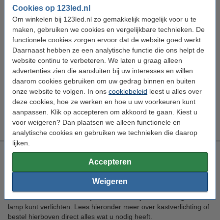
Cookies op 123led.nl
Om winkelen bij 123led.nl zo gemakkelijk mogelijk voor u te
Bekijk de specificaties en beschrijving
maken, gebruiken we cookies en vergelijkbare technieken. De
Direct leverbaar
functionele cookies zorgen ervoor dat de website goed werkt.
Morgen in huis
Daarnaast hebben ze een analytische functie die ons helpt de
€ 19,99
123led adviesprijs
website continu te verbeteren. We laten u graag alleen
advertenties zien die aansluiten bij uw interesses en willen
€ 17,95
Bestellen
daarom cookies gebruiken om uw gedrag binnen en buiten
onze website te volgen. In ons
cookiebeleid
leest u alles over
Aanbieding:
deze cookies, hoe ze werken en hoe u uw voorkeuren kunt
aanpassen. Klik op accepteren om akkoord te gaan. Kiest u
Voordeelverpakking | 3 stuks
€ 51,50
voor weigeren? Dan plaatsen we alleen functionele en
analytische cookies en gebruiken we technieken die daarop
lijken.
Kastverlichting voordelig kopen
Accepteren
Kastverlichting kan ideaal zijn voor in kledingkasten,
Weigeren
voorraadkasten of onder keukenkastjes. Zo verlicht u eenvoudig
zelfs de meest kleine hoekjes, wat u moeilijk met een reguliere
lamp kunt verlichten. Lees hieronder meer over kastverlichting of
bestel hierboven direct alles wat u nodig heeft.