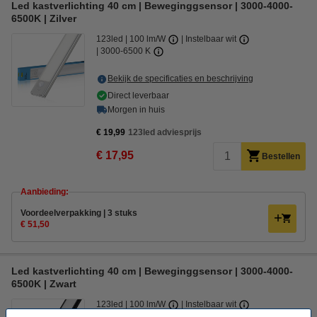
Led kastverlichting 40 cm | Beweginggsensor | 3000-4000-
6500K | Zilver
123led
100 lm/W
Instelbaar wit
3000-6500 K
Bekijk de specificaties en beschrijving
Direct leverbaar
Morgen in huis
€ 19,99
123led adviesprijs
€ 17,95
Bestellen
Aanbieding:
Voordeelverpakking | 3 stuks
€ 51,50
Led kastverlichting 40 cm | Beweginggsensor | 3000-4000-
6500K | Zwart
123led
100 lm/W
Instelbaar wit
3000-6500 K