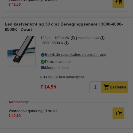
€ 42,50
Led kastverlichting 30 cm | Beweginggsensor | 3000-4000-
6500K | Zwart
123led
100 lm/W
Instelbaar wit
3000-6500 K
Bekijk de specificaties en beschrijving
Direct leverbaar
Morgen in huis
€ 17,99
123led adviesprijs
€ 14,95
Bestellen
Aanbieding:
Voordeelverpakking | 3 stuks
€ 42,50