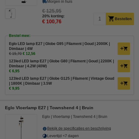
Morgen in huis
€ 125,95
20% korting:
Bestellen
€ 100,76
Bestel mee:
Eglo LED lamp E27 | Globe G95 | Filament | Goud | 2000K |
Dimbaar | 4W
€ 15,70
€ 12,56
123led LED lamp E27 | Globe G80 | Filament | Goud | 2200K |
Dimbaar | 4.2W (40W)
€ 6,95
123led LED lamp E27 | Globe G125 | Filament | Vintage Goud
| 1800K | Dimbaar | 3.5W
€ 9,95
Eglo Vloerlamp E27 | Townshend 4 | Bruin
Eglo
Vloerlamp
Townshend 4
Bruin
Bekijk de specificaties en beschrijving
Levertijd <7 dagen