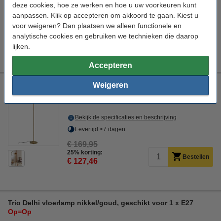
deze cookies, hoe ze werken en hoe u uw voorkeuren kunt
Direct leverbaar
aanpassen. Klik op accepteren om akkoord te gaan. Kiest u
Morgen in huis
voor weigeren? Dan plaatsen we alleen functionele en
€ 149,95
analytische cookies en gebruiken we technieken die daarop
25% korting:
lijken.
Bestellen
€ 112,46
Accepteren
Nordlux Vloerlamp E27 | Cera | 140 cm | Messing
Weigeren
Nordlux
Vloerlamp
Cera
Messing
Bekijk de specificaties en beschrijving
Levertijd <7 dagen
€ 169,95
25% korting:
Bestellen
€ 127,46
Trio Delhi vloerlamp nikkel/goud, geschikt voor 1 x E27
Op=Op