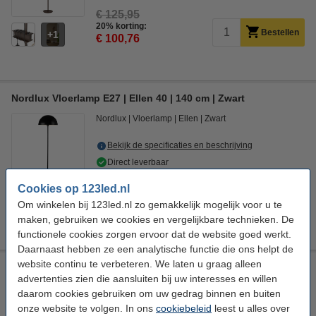
€ 125,95
20% korting:
Bestellen
1
€ 100,76
Nordlux Vloerlamp E27 | Ellen 40 | 140 cm | Zwart
Nordlux
Vloerlamp
Ellen
Zwart
Bekijk de specificaties en beschrijving
Direct leverbaar
Morgen in huis
Cookies op 123led.nl
€ 149,95
Om winkelen bij 123led.nl zo gemakkelijk mogelijk voor u te
25% korting:
Bestellen
maken, gebruiken we cookies en vergelijkbare technieken. De
€ 112,46
functionele cookies zorgen ervoor dat de website goed werkt.
Daarnaast hebben ze een analytische functie die ons helpt de
website continu te verbeteren. We laten u graag alleen
Nordlux Vloerlamp E27 | Ellen 40 | 140 cm | Wit
advertenties zien die aansluiten bij uw interesses en willen
Nordlux
Vloerlamp
Ellen
Wit
daarom cookies gebruiken om uw gedrag binnen en buiten
onze website te volgen. In ons
cookiebeleid
leest u alles over
Bekijk de specificaties en beschrijving