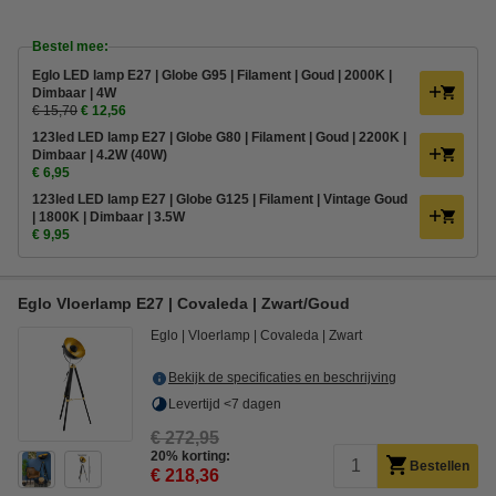
Bestel mee:
Eglo LED lamp E27 | Globe G95 | Filament | Goud | 2000K |
Dimbaar | 4W
€ 15,70
€ 12,56
123led LED lamp E27 | Globe G80 | Filament | Goud | 2200K |
Dimbaar | 4.2W (40W)
€ 6,95
123led LED lamp E27 | Globe G125 | Filament | Vintage Goud
| 1800K | Dimbaar | 3.5W
€ 9,95
Eglo Vloerlamp E27 | Covaleda | Zwart/Goud
Eglo
Vloerlamp
Covaleda
Zwart
Bekijk de specificaties en beschrijving
Levertijd <7 dagen
€ 272,95
20% korting:
Bestellen
€ 218,36