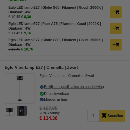
Bestel mee:
Eglo LED lamp E27 | Globe G60 | Filament | Goud | 2000K |
Dimbaar | 4W
€ 10,45
€ 8,36
Eglo LED lamp E27 | Peer A75 | Filament | Goud | 2000K |
Dimbaar | 4W
€ 11,45
€ 9,16
Eglo LED lamp E27 | Globe G80 | Filament | Goud | 2000K |
Dimbaar | 4W
€ 13,45
€ 10,76
Eglo Vloerlamp E27 | Cremella | Zwart
Eglo
Vloerlamp
Cremella
Zwart
Bekijk de specificaties en beschrijving
Direct leverbaar
Morgen in huis
€ 167,95
1
20% korting:
Bestellen
€ 134,36