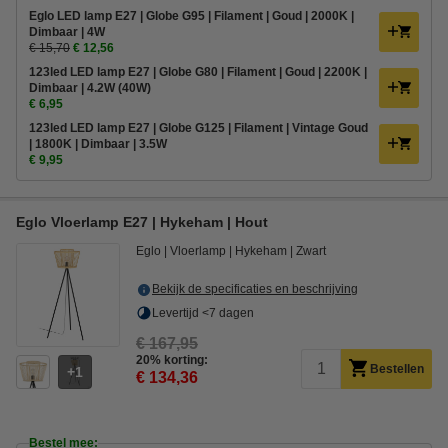
Eglo LED lamp E27 | Globe G95 | Filament | Goud | 2000K |
Dimbaar | 4W
€ 15,70
€ 12,56
123led LED lamp E27 | Globe G80 | Filament | Goud | 2200K |
Dimbaar | 4.2W (40W)
€ 6,95
123led LED lamp E27 | Globe G125 | Filament | Vintage Goud
| 1800K | Dimbaar | 3.5W
€ 9,95
Eglo Vloerlamp E27 | Hykeham | Hout
Eglo
Vloerlamp
Hykeham
Zwart
Bekijk de specificaties en beschrijving
Levertijd <7 dagen
€ 167,95
20% korting:
Bestellen
1
€ 134,36
Bestel mee: