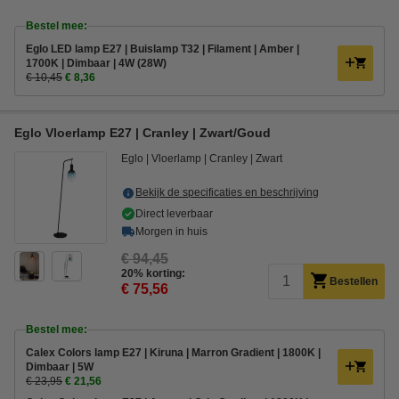
Bestel mee:
Eglo LED lamp E27 | Buislamp T32 | Filament | Amber |
1700K | Dimbaar | 4W (28W)
€ 10,45
€ 8,36
Eglo Vloerlamp E27 | Cranley | Zwart/Goud
Eglo
Vloerlamp
Cranley
Zwart
Bekijk de specificaties en beschrijving
Direct leverbaar
Morgen in huis
€ 94,45
20% korting:
Bestellen
€ 75,56
Bestel mee:
Calex Colors lamp E27 | Kiruna | Marron Gradient | 1800K |
Dimbaar | 5W
€ 23,95
€ 21,56