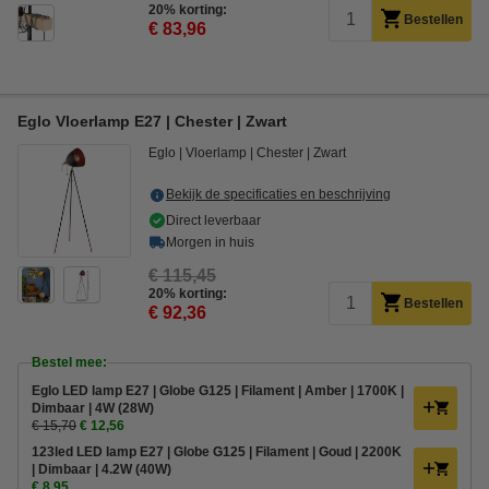
20% korting:
Bestellen
€ 83,96
Eglo Vloerlamp E27 | Chester | Zwart
Eglo
Vloerlamp
Chester
Zwart
Bekijk de specificaties en beschrijving
Direct leverbaar
Morgen in huis
€ 115,45
20% korting:
Bestellen
€ 92,36
Bestel mee:
Eglo LED lamp E27 | Globe G125 | Filament | Amber | 1700K |
Dimbaar | 4W (28W)
€ 15,70
€ 12,56
123led LED lamp E27 | Globe G125 | Filament | Goud | 2200K
| Dimbaar | 4.2W (40W)
€ 8,95