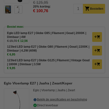
€ 125,95
20% korting:
Bestellen
€ 100,76
Bestel mee:
Eglo LED lamp E27 | Globe G95 | Filament | Goud | 2000K |
Dimbaar | 4W
€ 15,70
€ 12,56
123led LED lamp E27 | Globe G80 | Filament | Goud | 2200K |
Dimbaar | 4.2W (40W)
€ 6,95
123led LED lamp E27 | Globe G125 | Filament | Vintage Goud
| 1800K | Dimbaar | 3.5W
€ 9,95
Eglo Vloerlamp E27 | Jaafra | Zwart/Koper
Eglo
Vloerlamp
Jaafra
Zwart
Bekijk de specificaties en beschrijving
Direct leverbaar