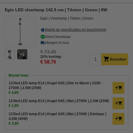
Eglo LED vloerlamp 142.5 cm | Tilston | Groen | 8W
Eglo
Vloerlamp
Tilston
Groen
Bekijk de specificaties en beschrijving
Direct leverbaar
Morgen in huis
€ 73,45
1
20% korting:
Bestellen
€ 58,76
Bestel mee:
123led LED lamp E14 | Kogel G45 | Dim to Warm | 2200-
2700K | 2.5W (25W)
€ 4,95
123led LED lamp E14 | Kogel G45 | Mat | 2700K | 2.5W (25W)
€ 1,95
123led LED lamp E14 | Kogel G45 | Mat | 2700K | Dimbaar |
4.5W (40W)
€ 3,95