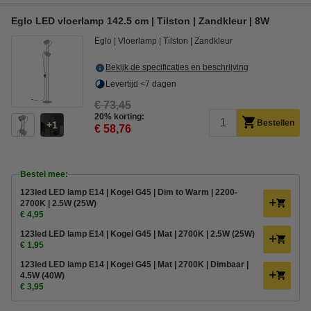
Eglo LED vloerlamp 142.5 cm | Tilston | Zandkleur | 8W
Eglo
Vloerlamp
Tilston
Zandkleur
Bekijk de specificaties en beschrijving
Levertijd <7 dagen
€ 73,45
20% korting:
Bestellen
1
€ 58,76
Bestel mee:
123led LED lamp E14 | Kogel G45 | Dim to Warm | 2200-
2700K | 2.5W (25W)
€ 4,95
123led LED lamp E14 | Kogel G45 | Mat | 2700K | 2.5W (25W)
€ 1,95
123led LED lamp E14 | Kogel G45 | Mat | 2700K | Dimbaar |
4.5W (40W)
€ 3,95