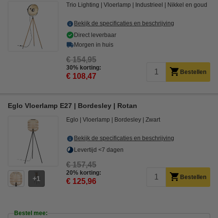
Trio Lighting
Vloerlamp
Industrieel
Nikkel en goud
Bekijk de specificaties en beschrijving
Direct leverbaar
Morgen in huis
€ 154,95
30% korting:
Bestellen
€ 108,47
Eglo Vloerlamp E27 | Bordesley | Rotan
Eglo
Vloerlamp
Bordesley
Zwart
Bekijk de specificaties en beschrijving
Levertijd <7 dagen
€ 157,45
20% korting:
Bestellen
1
€ 125,96
Bestel mee: