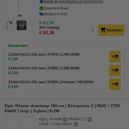
Bekijk de specificaties en beschrijving
Direct leverbaar
Morgen in huis
€ 62,95
1
20% korting:
Bestellen
€ 50,36
Bestel mee:
123led GU10 LED spot | 2700K | 2.4W (35W)
€ 1,95
123led GU10 LED spot | 2700K | 3.5W (50W)
€ 2,50
123led GU10 LED spot | 2700K | Dimbaar | 4W (50W)
€ 3,50
Eglo Slimme vloerlamp 150 cm | Bolognano-Z | RGB + 2700-
6500K | Grijs | Zigbee | 5.2W
Eglo
76 lm/W
RGB+CCT
RGB + 2700-6500 K