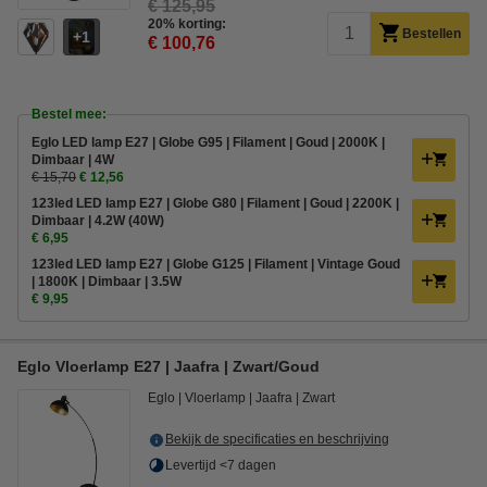
€ 125,95
20% korting:
Bestellen
1
€ 100,76
Bestel mee:
Eglo LED lamp E27 | Globe G95 | Filament | Goud | 2000K |
Dimbaar | 4W
€ 15,70
€ 12,56
123led LED lamp E27 | Globe G80 | Filament | Goud | 2200K |
Dimbaar | 4.2W (40W)
€ 6,95
123led LED lamp E27 | Globe G125 | Filament | Vintage Goud
| 1800K | Dimbaar | 3.5W
€ 9,95
Eglo Vloerlamp E27 | Jaafra | Zwart/Goud
Eglo
Vloerlamp
Jaafra
Zwart
Bekijk de specificaties en beschrijving
Levertijd <7 dagen