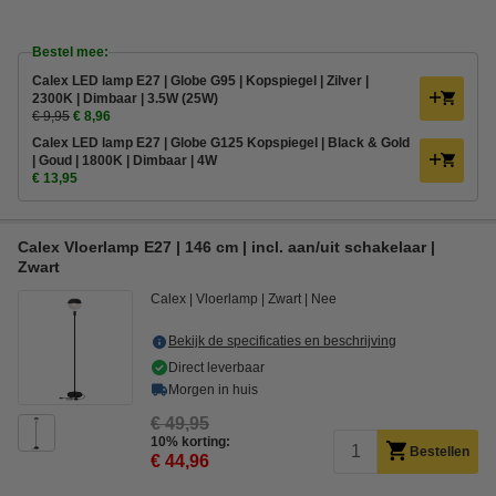
Bestel mee:
Calex LED lamp E27 | Globe G95 | Kopspiegel | Zilver |
2300K | Dimbaar | 3.5W (25W)
€ 9,95
€ 8,96
Calex LED lamp E27 | Globe G125 Kopspiegel | Black & Gold
| Goud | 1800K | Dimbaar | 4W
€ 13,95
Calex Vloerlamp E27 | 146 cm | incl. aan/uit schakelaar |
Zwart
Calex
Vloerlamp
Zwart
Nee
Bekijk de specificaties en beschrijving
Direct leverbaar
Morgen in huis
€ 49,95
10% korting:
Bestellen
€ 44,96