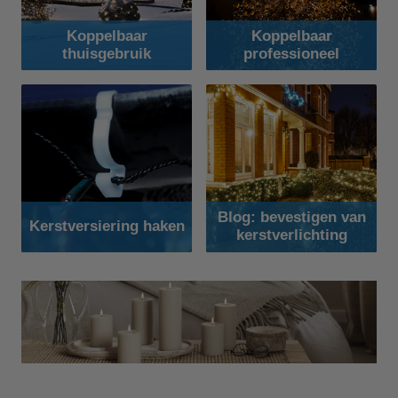
Koppelbaar
Koppelbaar
thuisgebruik
professioneel
Blog: bevestigen van
Kerstversiering haken
kerstverlichting