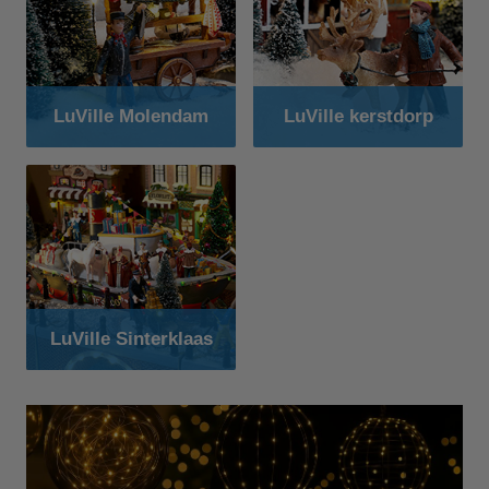
LuVille Molendam
LuVille kerstdorp
LuVille Sinterklaas