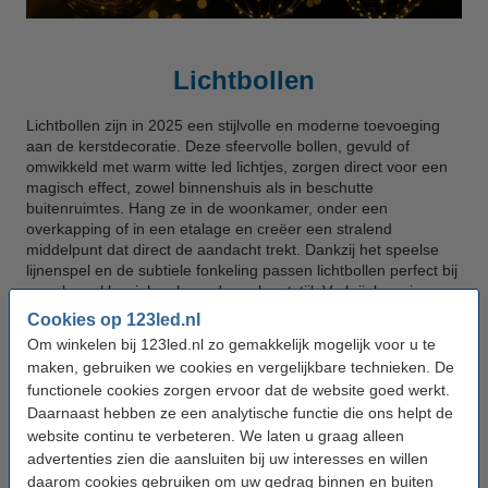
Lichtbollen
Lichtbollen zijn in 2025 een stijlvolle en moderne toevoeging
aan de kerstdecoratie. Deze sfeervolle bollen, gevuld of
omwikkeld met warm witte led lichtjes, zorgen direct voor een
magisch effect, zowel binnenshuis als in beschutte
buitenruimtes. Hang ze in de woonkamer, onder een
overkapping of in een etalage en creëer een stralend
middelpunt dat direct de aandacht trekt. Dankzij het speelse
lijnenspel en de subtiele fonkeling passen lichtbollen perfect bij
zowel een klassieke als moderne kerststijl. Verkrijgbaar in
diverse ontwerpen, van strak metalen frames tot glazen
Cookies op 123led.nl
varianten met fonkelende microverlichting, is er voor elke
Om winkelen bij 123led.nl zo gemakkelijk mogelijk voor u te
smaak en toepassing een passend model. Een echte
maken, gebruiken we cookies en vergelijkbare technieken. De
eyecatcher voor wie in 2025 op zoek is naar originele
functionele cookies zorgen ervoor dat de website goed werkt.
kerstverlichting met impact.
Daarnaast hebben ze een analytische functie die ons helpt de
website continu te verbeteren. We laten u graag alleen
advertenties zien die aansluiten bij uw interesses en willen
daarom cookies gebruiken om uw gedrag binnen en buiten