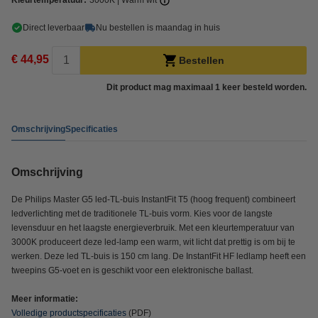
Kleurtemperatuur:
3000K | Warm wit
Direct leverbaar
Nu bestellen is maandag in huis
€ 44,95
Bestellen
Dit product mag maximaal 1 keer besteld worden.
Omschrijving
Specificaties
Omschrijving
De Philips Master G5 led-TL-buis InstantFit T5 (hoog frequent) combineert
ledverlichting met de traditionele TL-buis vorm. Kies voor de langste
levensduur en het laagste energieverbruik. Met een kleurtemperatuur van
3000K produceert deze led-lamp een warm, wit licht dat prettig is om bij te
werken. Deze led TL-buis is 150 cm lang. De InstantFit HF ledlamp heeft een
tweepins G5-voet en is geschikt voor een elektronische ballast.
Meer informatie:
Volledige productspecificaties
(PDF)