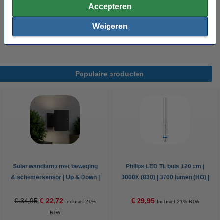
Accepteren
Energielabel:
E
Weigeren
Oud voor nieuw:
uw oude apparaat
Populaire producten
Solar wandlamp met beweging
Philips LED TL buis 120 cm |
& schemersensor | Up & Down |
3000K (830) | 3700 lumen (HO) |
Grantham | 3000K | IP54 | Zwart
T5 (G5) | 26W (54W)
€ 34,95
€ 22,72
€ 29,95
Inclusief 21%
Inclusief 21% BTW
BTW