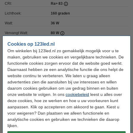
CRI:
Ra> 83
Lichthoek:
160 graden
Watt:
36 W
Vervangt Watt:
80 W
Dimbaar:
Nee
Cookies op 123led.nl
Om winkelen bij 123led.nl zo gemakkelijk mogelijk voor u te
Ingangsfrequentie:
39000-60000 Hz
maken, gebruiken we cookies en vergelijkbare technieken. De
Voorschakelapparaat:
Elektronische ballast
functionele cookies zorgen ervoor dat de website goed werkt.
Daarnaast hebben ze een analytische functie die ons helpt de
Starter inbegrepen:
n.v.t.
website continu te verbeteren. We laten u graag alleen
advertenties zien die aansluiten bij uw interesses en willen
Afmetingen:
150 cm x 21 mm (lxb)
daarom cookies gebruiken om uw gedrag binnen en buiten
Type installatie:
Elektronisch VSA (HF)
onze website te volgen. In ons
cookiebeleid
leest u alles over
deze cookies, hoe ze werken en hoe u uw voorkeuren kunt
Branduren:
50.000 uur
aanpassen. Klik op accepteren om akkoord te gaan. Kiest u
Aan/uitschakelingen:
50.000
voor weigeren? Dan plaatsen we alleen functionele en
analytische cookies en gebruiken we technieken die daarop
Keurmerk:
CE, RoHS, KEMA
lijken.
EIA:
-