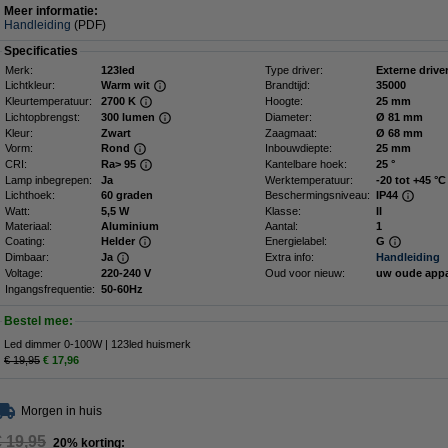
Meer informatie:
Handleiding
(PDF)
Specificaties
Merk:
123led
Type driver:
Externe drive
Lichtkleur:
Warm wit
Brandtijd:
35000
Kleurtemperatuur:
2700 K
Hoogte:
25 mm
Lichtopbrengst:
300 lumen
Diameter:
Ø 81 mm
Kleur:
Zwart
Zaagmaat:
Ø 68 mm
Vorm:
Rond
Inbouwdiepte:
25 mm
CRI:
Ra> 95
Kantelbare hoek:
25 °
Lamp inbegrepen:
Ja
Werktemperatuur:
-20 tot +45 °C
Lichthoek:
60 graden
Beschermingsniveau:
IP44
Watt:
5,5 W
Klasse:
II
Materiaal:
Aluminium
Aantal:
1
Coating:
Helder
Energielabel:
G
Dimbaar:
Ja
Extra info:
Handleiding
Voltage:
220-240 V
Oud voor nieuw:
uw oude app
Ingangsfrequentie:
50-60Hz
Bestel mee:
Led dimmer 0-100W | 123led huismerk
€ 19,95
€ 17,96
Morgen in huis
€ 19,95
20% korting: