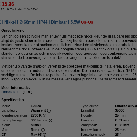
€ 15,96
 13,19 Exclusief 21% BTW
| Nikkel | Ø 68mm | IP44 | Dimbaar | 5.5W
Op=Op
Omschrijving
Verlicht op een stijlvolle manier uw huis met deze nikkelkleurige draaibare led spo
altijd de juiste sfeer in huis creëert. Dankzij het draaibare element kunt u eenvo
keuken, woonkamer of badkamer uitlichten. Naast de uitstekende dimbaarheid hee
kleurechtheid/kleurweergave. In de hoogste stand (100% licht - 2700K) is dit CRI≥9
standen de kleuren zo echt mogelijk worden weergegeven, overeenkomend als men
uitmuntende kleurweergave i.c.m. brede range aan lichtkleuren is uniek!
Met behulp van de snap-on veren is de spot zeer makkelijk te installeren. Bovendie
om deze spot aan andere led spots te koppelen. De lamp is spatwaterdicht (IP44),
vochtige ruimtes. De inbouwspot heeft een zeer lage inbouwdiepte van slechts 2
inbouwspot gemakkelijk in de meeste verlaagde plafonds. De zaagmaat diameter
Meer informatie:
Handleiding
(PDF)
Specificaties
Merk:
123led
Type driver:
Externe drive
Lichtkleur:
Warm wit
Brandtijd:
35000
Kleurtemperatuur:
2700 K
Hoogte:
25 mm
Lichtopbrengst:
300 lumen
Diameter:
Ø 81 mm
Kleur:
Nikkel
Zaagmaat:
Ø 68 mm
Vorm:
Rond
Inbouwdiepte:
25 mm
CRI:
Ra> 95
Kantelbare hoek:
25 °