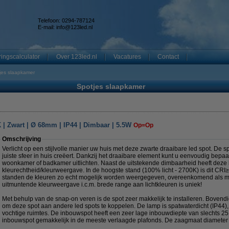
Telefoon: 0294-787124
E-mail:
info@123led.nl
ingscalculator
Over 123led.nl
Vacatures
Contact
jes slaapkamer
Spotjes slaapkamer
 | Zwart | Ø 68mm | IP44 | Dimbaar | 5.5W
Op=Op
Omschrijving
Verlicht op een stijlvolle manier uw huis met deze zwarte draaibare led spot. De spo
juiste sfeer in huis creëert. Dankzij het draaibare element kunt u eenvoudig bepa
woonkamer of badkamer uitlichten. Naast de uitstekende dimbaarheid heeft deze 
kleurechtheid/kleurweergave. In de hoogste stand (100% licht - 2700K) is dit CRI≥9
standen de kleuren zo echt mogelijk worden weergegeven, overeenkomend als men
uitmuntende kleurweergave i.c.m. brede range aan lichtkleuren is uniek!
Met behulp van de snap-on veren is de spot zeer makkelijk te installeren. Bovendie
om deze spot aan andere led spots te koppelen. De lamp is spatwaterdicht (IP44),
vochtige ruimtes. De inbouwspot heeft een zeer lage inbouwdiepte van slechts 2
inbouwspot gemakkelijk in de meeste verlaagde plafonds. De zaagmaat diameter