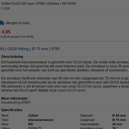
123led GU10 LED spot | 2700K | Dimbaar | 4W (50W)
€ 3,50
Morgen in huis
€ 4,95
 4,09 Exclusief 21% BTW
t | GU10 fitting | Ø 75 mm | IP20
Omschrijving
Dit huismerk inbouwarmatuur is geschikt voor GU10 spots. De ronde witte armatuu
eenvoudig design dat goed bij elk soort interieur past. De armatuur is circa 30 gr
geschikt voor het werpen van licht op specifieke plekken, meubels of voorwerpen.
De armatuur heeft een diameter van 84 mm en een zaagmaat van 75 mm en is gem
standaard GU10 lamphouder bij de armatuur die geschikt is voor alle GU10 lamp
Wij adviseren u om te kiezen voor een van onze
GU10 led spots
, waarmee u besp
slimme led GU10 spot? Bekijk onze
smart GU10 spots
.
Meer informatie:
Handleiding
(PDF)
Specificaties
Merk:
123led
Diameter:
Ø 84 mm
Type:
Inbouwarmatuur
Zaagmaat:
Ø 75 mm
Kleur:
Wit
Inbouwdiepte:
25 mm
Fitting:
GU10
Kantelbare hoek:
30 °