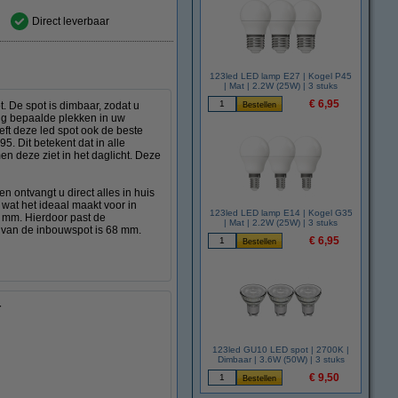
Direct leverbaar
123led LED lamp E27 | Kogel P45
| Mat | 2.2W (25W) | 3 stuks
€ 6,95
t. De spot is dimbaar, zodat u
udig bepaalde plekken in uw
ft deze led spot ook de beste
5. Dit betekent dat in alle
 deze ziet in het daglicht. Deze
n ontvangt u direct alles in huis
 wat het ideaal maakt voor in
123led LED lamp E14 | Kogel G35
5 mm. Hierdoor past de
| Mat | 2.2W (25W) | 3 stuks
 van de inbouwspot is 68 mm.
€ 6,95
r
123led GU10 LED spot | 2700K |
Dimbaar | 3.6W (50W) | 3 stuks
€ 9,50