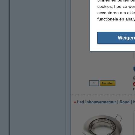
cookies, hoe ze we
accepteren om akko
functionele en anal
Weiger
€
Led inbouwarmatuur | Rond | Ni