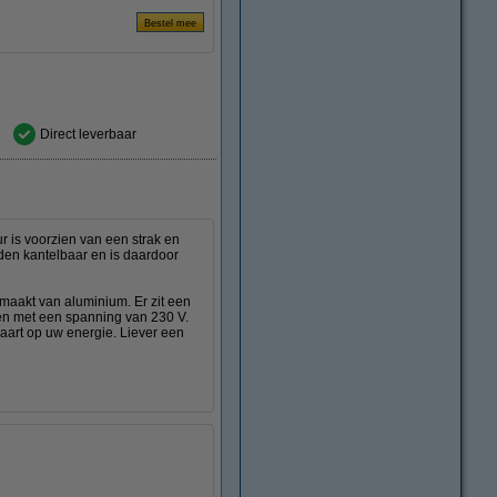
Direct leverbaar
r is voorzien van een strak en
aden kantelbaar en is daardoor
aakt van aluminium. Er zit een
en met een spanning van 230 V.
aart op uw energie. Liever een