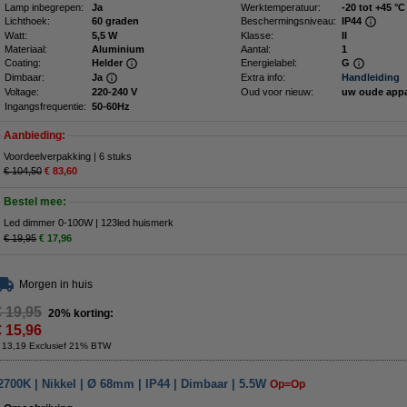
Lamp inbegrepen:
Ja
Werktemperatuur:
-20 tot +45 °C
Lichthoek:
60 graden
Beschermingsniveau:
IP44
Watt:
5,5 W
Klasse:
II
Materiaal:
Aluminium
Aantal:
1
Coating:
Helder
Energielabel:
G
Dimbaar:
Ja
Extra info:
Handleiding
Voltage:
220-240 V
Oud voor nieuw:
uw oude app
Ingangsfrequentie:
50-60Hz
Aanbieding:
Voordeelverpakking | 6 stuks
€ 104,50
€ 83,60
Bestel mee:
Led dimmer 0-100W | 123led huismerk
€ 19,95
€ 17,96
Morgen in huis
€ 19,95
20% korting:
€ 15,96
 13,19 Exclusief 21% BTW
700K | Nikkel | Ø 68mm | IP44 | Dimbaar | 5.5W
Op=Op