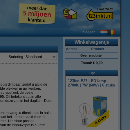
Inloggen
Winkelwagentje
Aantal
Product
Geen producten
Sortering
Totaal:
€ 0,00
Tip!
123led E27 LED lamp |
t is dimbaar, zodat u altijd de
2700K | 7W (60W) | 6 stuks
alde plekken in uw keuken,
led spot ook de beste
5. Dit betekent dat in alle
 deze ziet in het daglicht. Deze
n ontvangt u direct alles in huis
 wat het ideaal maakt voor in
5 mm. Hierdoor past de
 van de inbouwspot is 68 mm.