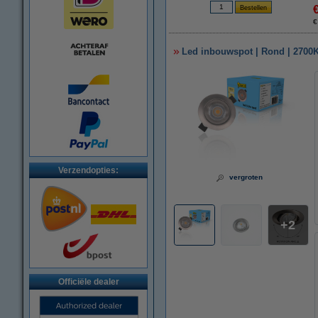
€
Led inbouwspot | Rond | 2700K 
Verzendopties:
vergroten
2
Officiële dealer