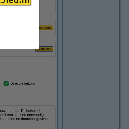
ing
apparaat
Direct leverbaar
ouwarmatuur. Dit huismerk
heeft een strak en eenvoudig
te kantelen en daardoor geschikt