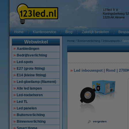
123led B.V.
Koningsbeltweg 52
1329 AK Almere
Home
Klantenservice
Blog
Zakelijk bestellen
Bespar
Home
Binnenverlichting
Inbouwspots
Spot
Webwinkel
Aanbiedingen
Bedrijfsverlichting
Led-spots
E27 (grote fitting)
Led inbouwspot | Rond | 2700K
E14 (kleine fitting)
Led-gloeilamp (filament)
Alle led lampen
Led-toebehoren
Led TL
Led panelen
Buitenverlichting
Binnenverlichting
vergroten
Smart Home