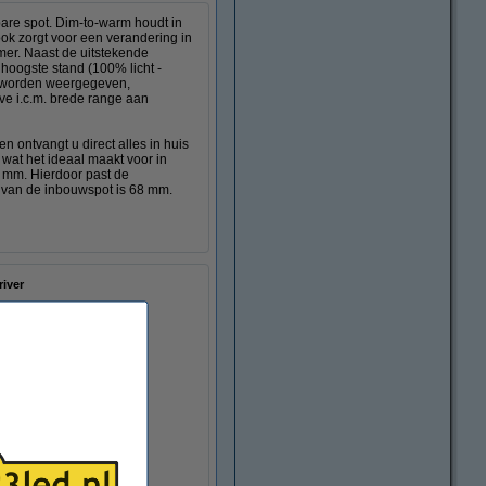
bare spot. Dim-to-warm houdt in
ook zorgt voor een verandering in
mer. Naast de uitstekende
hoogste stand (100% licht -
jk worden weergegeven,
ve i.c.m. brede range aan
n ontvangt u direct alles in huis
 wat het ideaal maakt voor in
5 mm. Hierdoor past de
 van de inbouwspot is 68 mm.
river
5 °C