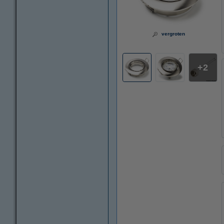
vergroten
2