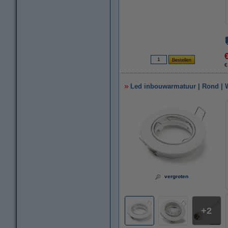
€
Led inbouwarmatuur | Rond | Wi
vergroten
2