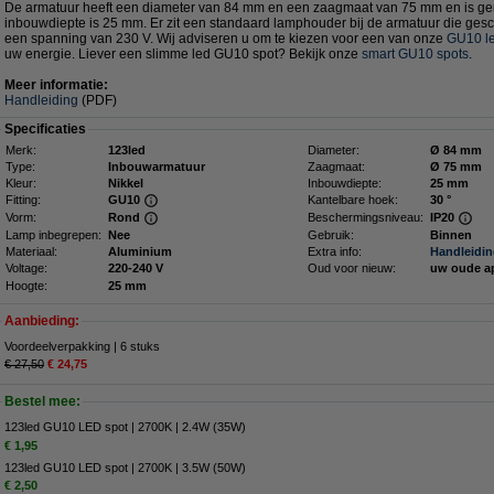
De armatuur heeft een diameter van 84 mm en een zaagmaat van 75 mm en is g
inbouwdiepte is 25 mm. Er zit een standaard lamphouder bij de armatuur die gesc
een spanning van 230 V. Wij adviseren u om te kiezen voor een van onze
GU10 le
uw energie. Liever een slimme led GU10 spot? Bekijk onze
smart GU10 spots
.
Meer informatie:
Handleiding
(PDF)
Specificaties
Merk:
123led
Diameter:
Ø 84 mm
Type:
Inbouwarmatuur
Zaagmaat:
Ø 75 mm
Kleur:
Nikkel
Inbouwdiepte:
25 mm
Fitting:
GU10
Kantelbare hoek:
30 °
Vorm:
Rond
Beschermingsniveau:
IP20
Lamp inbegrepen:
Nee
Gebruik:
Binnen
Materiaal:
Aluminium
Extra info:
Handleidi
Voltage:
220-240 V
Oud voor nieuw:
uw oude a
Hoogte:
25 mm
Aanbieding:
Voordeelverpakking | 6 stuks
€ 27,50
€ 24,75
Bestel mee:
123led GU10 LED spot | 2700K | 2.4W (35W)
€ 1,95
123led GU10 LED spot | 2700K | 3.5W (50W)
€ 2,50