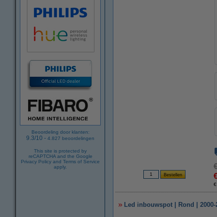
Beoordeling door klanten:
9.3
/
10
-
4.827
beoordelingen
This site is protected by
reCAPTCHA and the Google
Privacy Policy
and
Terms of Service
apply.
€
Led inbouwspot | Rond | 2000-2