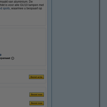
emaakt van aluminium. De
hikt is voor alle GU10 lampen met
d spots
, waarmee u bespaart op
ng
pparaaat